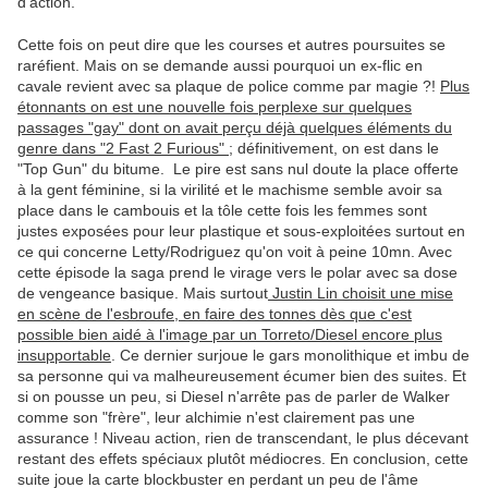
d'action.
Cette fois on peut dire que les courses et autres poursuites se
raréfient. Mais on se demande aussi pourquoi un ex-flic en
cavale revient avec sa plaque de police comme par magie ?!
Plus
étonnants on est une nouvelle fois perplexe sur quelques
passages "gay" dont on avait perçu déjà quelques éléments du
genre dans "2 Fast 2 Furious"
; définitivement, on est dans le
"Top Gun" du bitume. Le pire est sans nul doute la place offerte
à la gent féminine, si la virilité et le machisme semble avoir sa
place dans le cambouis et la tôle cette fois les femmes sont
justes exposées pour leur plastique et sous-exploitées surtout en
ce qui concerne Letty/Rodriguez qu'on voit à peine 10mn. Avec
cette épisode la saga prend le virage vers le polar avec sa dose
de vengeance basique. Mais surtout
Justin Lin choisit une mise
en scène de l'esbroufe, en faire des tonnes dès que c'est
possible bien aidé à l'image par un Torreto/Diesel encore plus
insupportable
. Ce dernier surjoue le gars monolithique et imbu de
sa personne qui va malheureusement écumer bien des suites. Et
si on pousse un peu, si Diesel n'arrête pas de parler de Walker
comme son "frère", leur alchimie n'est clairement pas une
assurance ! Niveau action, rien de transcendant, le plus décevant
restant des effets spéciaux plutôt médiocres. En conclusion, cette
suite joue la carte blockbuster en perdant un peu de l'âme