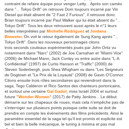
contraint de refaire équipe pour venger Letty... Après son caméo
dans "... Tokyo Drift" on retrouve Dom toujours incarné par Vin
Diesel qui était absent de "2 Fast 2 Furious", il retrouve donc
Brian toujours incarné par Paul Walker qui lui était absent du "...
Tokyo Drift". Tous les deux retrouvent aussi après le n°1 leurs
belles interprétées par
Michelle Rodriguez
et
Jordana
Brewster.
On voit le retour également de Sung Kang après "...
Tokyo Drift". Dans les nouveaux personnages citons
trois seconds couteaux expérimentés joués par John Ortiz vu
notamment dans "Narc" (2002) de Joe Carnahan et "Miami Vice"
(2006) de Michael Mann, Jack Conley vu entre autre dans "L.A.
Confidential" (1997) de Curtis Hanson et "Traffic" (2000) de
Steven Soderbergh, puis Shea Whigham vu dans "Les Seigneurs
de Dogtown et "Le Prix de la Loyauté" (2008) de Gavin O'Connor.
Citons ensuite trois rôles secondaires qui reviendront dans la
saga, Tego Calderon et Rico Santos des chanteurs portoricains,
et surtout une certaine
Gal Gadot
, miss Israël 2004 et surtout
future
"Wonder Woman"
(2017) de Patty Jenkins... Le début
démarre sur les chapeaux de roues, mais cela n'empêche pas de
s'interroger sur plusieurs points puisque cette suite se doit de
prendre en compte les événements des films précédents. Ainsi le
paramètre essentiel de la saga tel qu'il est promis et explicite est
bel et bien la belle mécanique, le tuning à minima et pas mal