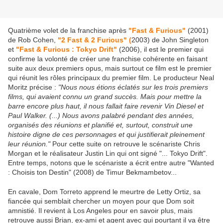
Quatrième volet de la franchise après
"Fast & Furious"
(2001)
de Rob Cohen,
"2 Fast & 2 Furious" (
2003) de John Singleton
et
"Fast & Furious : Tokyo Drift"
(2006), il est le premier qui
confirme la volonté de créer une franchise cohérente en faisant
suite aux deux premiers opus, mais surtout ce film est le premier
qui réunit les rôles principaux du premier film. Le producteur Neal
Moritz précise :
"Nous nous étions éclatés sur les trois premiers
films, qui avaient connu un grand succès. Mais pour mettre la
barre encore plus haut, il nous fallait faire revenir Vin Diesel et
Paul Walker. (...) Nous avons palabré pendant des années,
organisés des réunions et planifié et, surtout, construit une
histoire digne de ces personnages et qui justifierait pleinement
leur réunion."
Pour cette suite on retrouve le scénariste Chris
Morgan et le réalisateur Justin Lin qui ont signé "... Tokyo Drift".
Entre temps, notons que le scénariste a écrit entre autre "Wanted
: Choisis ton Destin" (2008) de Timur Bekmambetov...
En cavale, Dom Torreto apprend le meurtre de Letty Ortiz, sa
fiancée qui semblait chercher un moyen pour que Dom soit
amnistié. Il revient à Los Angeles pour en savoir plus, mais
retrouve aussi Brian, ex-ami et agent avec qui pourtant il va être