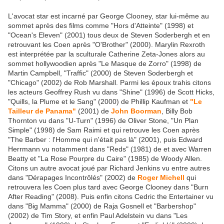
L'avocat star est incarné par George Clooney, star lui-même au
sommet après des films comme "Hors d'Atteinte" (1998) et
"Ocean's Eleven" (2001) tous deux de Steven Soderbergh et en
retrouvant les Coen après "O'Brother" (2000). Marylin Rexroth
est interprétée par la sculturale Catherine Zeta-Jones alors au
sommet hollywoodien après "Le Masque de Zorro" (1998) de
Martin Campbell, "Traffic" (2000) de Steven Soderbergh et
"Chicago" (2002) de Rob Marshall. Parmi les époux trahis citons
les acteurs Geoffrey Rush vu dans "Shine" (1996) de Scott Hicks,
"Quills, la Plume et le Sang" (2000) de Phillip Kaufman et
"Le
Tailleur de Panama"
(2001) de
John Boorman
, Billy Bob
Thornton vu dans "U-Turn" (1996) de Oliver Stone, "Un Plan
Simple" (1998) de Sam Raimi et qui retrouve les Coen après
"The Barber : l'Homme qui n'était pas là" (2001), puis Edward
Herrmann vu notamment dans "Reds" (1981) de et avec Warren
Beatty et "La Rose Pourpre du Caire" (1985) de Woody Allen.
Citons un autre avocat joué par Richard Jenkins vu entre autres
dans "Dérapages Incontrôlés" (2002) de
Roger Michell
qui
retrouvera les Coen plus tard avec George Clooney dans "Burn
After Reading" (2008). Puis enfin citons Cedric the Entertainer vu
dans "Big Mamma" (2000) de Raja Gosnell et "Barbershop"
(2002) de Tim Story, et enfin Paul Adelstein vu dans "Les