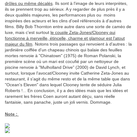
drôles ou même décalés
. Ils sont à l'image de leurs interprètes,
ils se prennent trop au sérieux. A y regarder de plus près il y a
deux qualités majeures, les performances plus ou moins
inspirées des acteurs et les clins d'oeil référencés à d'autres
films. Billy Bob Thornton entre autre dans une sorte de caméo de
luxe, mais c'est surtout
le couple Zeta-Jones/Clooney qui
fonctionne à merveille, étincelle, charme et glamour est l'atout
majeur du film
. Notons trois passages qui renvoient à d'autres : la
jardinière coiffée d'un chapeau chinois qui balaie des feuilles
mortes renvoie à "Chinatown" (1975) de Roman Polanski, la
première scène où un mari est cocufié par un nettoyeur de
piscine renvoie à "Mulholland Drive" (2000) de David Lynch, et
surtout, lorsque l'avocat/Clooney invite Catherine Zeta-Jones au
restaurant, il s'agit du même resto et de la même table que dans
"Ocean's Eleven" dans lequel Clooney tente de séduire Julia
Roberts !... En conclusion, il y a des idées mais que les idées et
rarement les frères Coen auront autant déçu, sans réelle
fantaisie, sans panache, juste un joli vernis. Dommage.
Note :