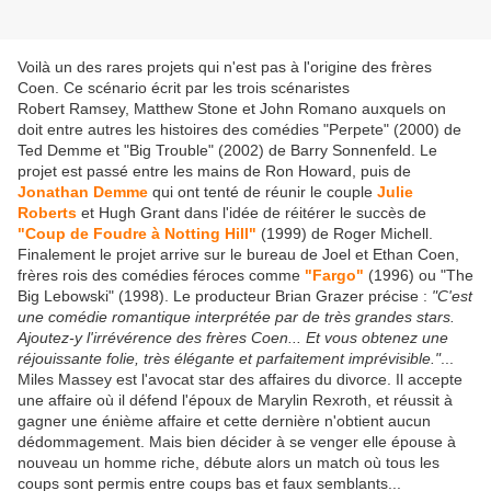
Voilà un des rares projets qui n'est pas à l'origine des frères
Coen. Ce scénario écrit par les trois scénaristes
Robert Ramsey, Matthew Stone et John Romano auxquels on
doit entre autres les histoires des comédies "Perpete" (2000) de
Ted Demme et "Big Trouble" (2002) de Barry Sonnenfeld. Le
projet est passé entre les mains de Ron Howard, puis de
Jonathan Demme
qui ont tenté de réunir le couple
Julie
Roberts
et Hugh Grant dans l'idée de réitérer le succès de
"Coup de Foudre à Notting Hill"
(1999) de Roger Michell.
Finalement le projet arrive sur le bureau de Joel et Ethan Coen,
frères rois des comédies féroces comme
"Fargo"
(1996) ou "The
Big Lebowski" (1998). Le producteur Brian Grazer précise :
"C'est
une comédie romantique interprétée par de très grandes stars.
Ajoutez-y l'irrévérence des frères Coen... Et vous obtenez une
réjouissante folie, très élégante et parfaitement imprévisible."
...
Miles Massey est l'avocat star des affaires du divorce. Il accepte
une affaire où il défend l'époux de Marylin Rexroth, et réussit à
gagner une énième affaire et cette dernière n'obtient aucun
dédommagement. Mais bien décider à se venger elle épouse à
nouveau un homme riche, débute alors un match où tous les
coups sont permis entre coups bas et faux semblants...