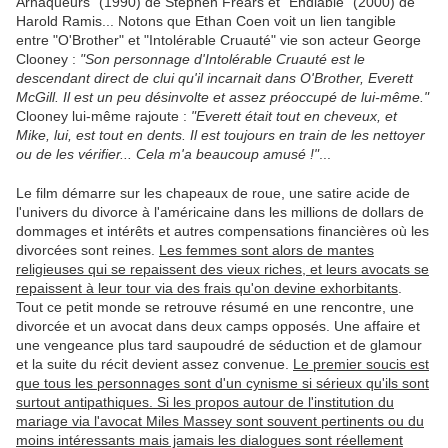
Arnaqueurs" (1990) de Stephen Frears et "Endiablé" (2000) de
Harold Ramis... Notons que Ethan Coen voit un lien tangible
entre "O'Brother" et "Intolérable Cruauté" vie son acteur George
Clooney :
"Son personnage d'Intolérable Cruauté est le
descendant direct de clui qu'il incarnait dans O'Brother, Everett
McGill. Il est un peu désinvolte et assez préoccupé de lui-même."
Clooney lui-même rajoute :
"Everett était tout en cheveux, et
Mike, lui, est tout en dents. Il est toujours en train de les nettoyer
ou de les vérifier... Cela m'a beaucoup amusé !"
...
Le film démarre sur les chapeaux de roue, une satire acide de
l'univers du divorce à l'américaine dans les millions de dollars de
dommages et intérêts et autres compensations financières où les
divorcées sont reines.
Les femmes sont alors de mantes
religieuses qui se repaissent des vieux riches, et leurs avocats se
repaissent à leur tour via des frais qu'on devine exhorbitants
.
Tout ce petit monde se retrouve résumé en une rencontre, une
divorcée et un avocat dans deux camps opposés. Une affaire et
une vengeance plus tard saupoudré de séduction et de glamour
et la suite du récit devient assez convenue.
Le premier soucis est
que tous les personnages sont d'un cynisme si sérieux qu'ils sont
surtout antipathiques. Si les propos autour de l'institution du
mariage via l'avocat Miles Massey sont souvent pertinents ou du
moins intéressants mais jamais les dialogues sont réellement