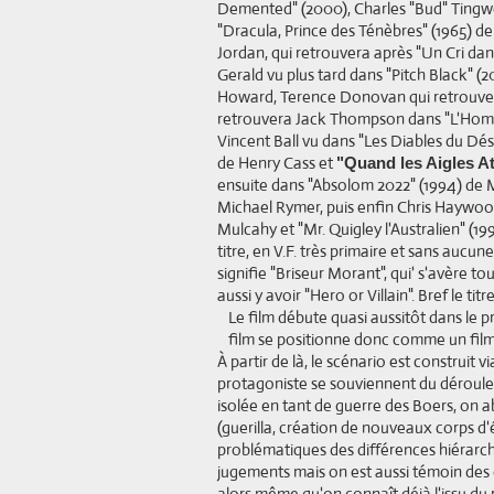
Demented" (2000), Charles "Bud" Tingwel
"Dracula, Prince des Ténèbres" (1965) d
Jordan, qui retrouvera après "Un Cri dans
Gerald vu plus tard dans "Pitch Black" (
Howard, Terence Donovan qui retrouve Be
retrouvera Jack Thompson dans "L'Homme
Vincent Ball vu dans "Les Diables du Dé
de Henry Cass et
"Quand les Aigles A
ensuite dans "Absolom 2022" (1994) de 
Michael Rymer, puis enfin Chris Haywood
Mulcahy et "Mr. Quigley l'Australien" (19
titre, en V.F. très primaire et sans aucu
signifie "Briseur Morant", qui' s'avère tou
aussi y avoir "Hero or Villain". Bref le ti
Le film débute quasi aussitôt dans le p
film se positionne donc comme un film j
À partir de là, le scénario est construit 
protagoniste se souviennent du déroulem
isolée en tant de guerre des Boers, on 
(guerilla, création de nouveaux corps d'él
problématiques des différences hiérarchi
jugements mais on est aussi témoin des 
alors même qu'on connaît déjà l'issu du