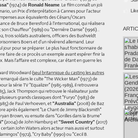
(1974) de
. Le film connaît un joli
ssa"
Ronald Neame
ario, un Prix d'interprétation à Cannes pour l'acteur
Lik
mpenses aux équivalents des Césars/Oscars
ance de Bruce Beresford à l'international, qui réalisera
ARTI
 son Chauffeur" (1989) ou "Dernière Danse" (1996)...
 trois soldats australiens, officiers des Bushveldt
risonniers Boers et d'un révérend allemand. Leur
ul jour pour se préparer. Le plus haut fonctionnaire de
re faire de ce procès un exemple avant espérer finir la
. Mais l'affaire est complexe, car étant en guerre les
.
Edward Woodward (
seul britannique du casting les autres
 remarqué dans le culte "The Wicker Man" (1973) de
ur la série TV "Equalizer" (1985-1989), il retrouvera
5), Jack Thompson qui retrouve le réalisateur juste
 plusieurs grands classiques dont "Furyo" (1983) de
 (1985) de Paul Verhoeven, et
(2008) de Baz
"Australia"
core après également "Le Chant de Jimmy Blacksmith"
Bryan Brown, vu ensuite dans "Gorilles dans la Brume"
(2004) de John Hamburg et
(2017)
i"
"Sweet Country"
ertain John Waters alors acteur mais aussi et surtout
amingos" (1972), "Cry Baby" (1990) ou "Cecil B.