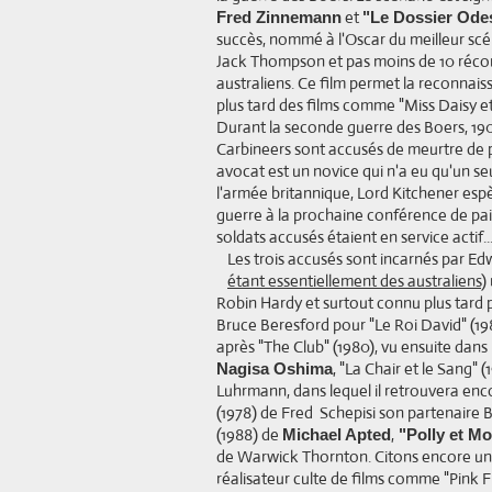
et
Fred Zinnemann
"Le Dossier Ode
succès, nommé à l'Oscar du meilleur scén
Jack Thompson et pas moins de 10 réco
australiens. Ce film permet la reconnaiss
plus tard des films comme "Miss Daisy et
Durant la seconde guerre des Boers, 1902,
Carbineers sont accusés de meurtre de p
avocat est un novice qui n'a eu qu'un se
l'armée britannique, Lord Kitchener espè
guerre à la prochaine conférence de paix
soldats accusés étaient en service actif..
Les trois accusés sont incarnés par 
étant essentiellement des australiens
)
Robin Hardy et surtout connu plus tard po
Bruce Beresford pour "Le Roi David" (198
après "The Club" (1980), vu ensuite dans
, "La Chair et le Sang"
Nagisa Oshima
Luhrmann, dans lequel il retrouvera en
(1978) de Fred Schepisi son partenaire 
(1988) de
,
Michael Apted
"Polly et Mo
de Warwick Thornton. Citons encore un c
réalisateur culte de films comme "Pink Fl