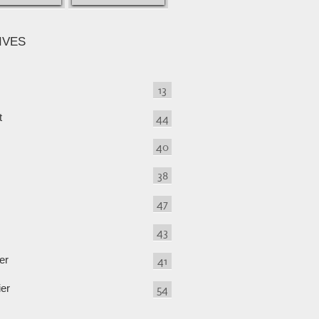
IVES
13
t
44
40
38
47
43
er
41
ier
54