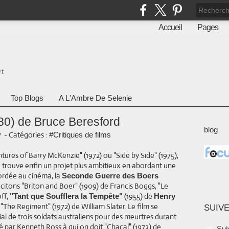
Accueil
Pages
rt
Top Blogs
A L'Ambre De Selenie
80) de Bruce Beresford
blog
7
-
Catégories :
#Critiques de films
res of Barry McKenzie" (1972) ou "Side by Side" (1975),
d trouve enfin un projet plus ambitieux en abordant une
rdée au cinéma, la
Seconde Guerre des Boers
s, citons "Briton and Boer" (1909) de Francis Boggs, "Le
off,
(1955) de
"Tant que Soufflera la Tempête"
Henry
 "The Regiment" (1972) de William Slater. Le film se
SUIVE
ial de trois soldats australiens pour des meurtres durant
né par Kenneth Ross à qui on doit "Chacal" (1973) de
Sui