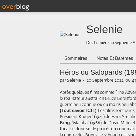
Selenie
Des Lumière au Septième A
Sommaires
Notes Et Barèmes
Héros ou Salopards (19
par Selenie
-
20 Septembre 2022, 08:4
Après quelques films comme "The Adventu
le réalisateur australien Bruce Beresfor
guerre peu connue ou du moins peu abo
). Les films sont rare
(Tout savoir ICI !
Président Krüger" (1941) de Hans Steinh
, "Majuba" (1966) de David Millin et
King
focalise donc sur le procès en cour mart
la guerre des Boers. Le scénario est sig