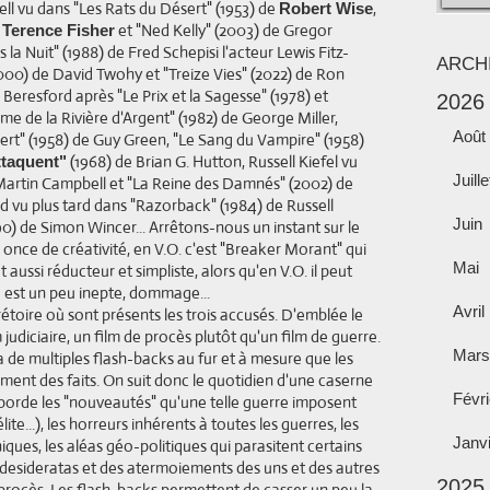
l vu dans "Les Rats du Désert" (1953) de
,
Robert Wise
e
et "Ned Kelly" (2003) de Gregor
Terence Fisher
 la Nuit" (1988) de Fred Schepisi l'acteur Lewis Fitz-
ARCH
2000) de David Twohy et "Treize Vies" (2022) de Ron
resford après "Le Prix et la Sagesse" (1978) et
2026
 de la Rivière d'Argent" (1982) de George Miller,
Août
sert" (1958) de Guy Green, "Le Sang du Vampire" (1958)
(1968) de Brian G. Hutton, Russell Kiefel vu
ttaquent"
Juille
Martin Campbell et "La Reine des Damnés" (2002) de
 vu plus tard dans "Razorback" (1984) de Russell
Juin
90) de Simon Wincer... Arrêtons-nous un instant sur le
ne once de créativité, en V.O. c'est "Breaker Morant" qui
Mai
t aussi réducteur et simpliste, alors qu'en V.O. il peut
tre est un peu inepte, dommage...
Avril
rétoire où sont présents les trois accusés. D'emblée le
udiciaire, un film de procès plutôt qu'un film de guerre.
Mars
via de multiples flash-backs au fur et à mesure que les
ent des faits. On suit donc le quotidien d'une caserne
Févri
aborde les "nouveautés" qu'une telle guerre imposent
ite...), les horreurs inhérents à toutes les guerres, les
Janv
ques, les aléas géo-politiques qui parasitent certains
desideratas et des atermoiements des uns et des autres
2025
 procès. Les flash-backs permettent de casser un peu la