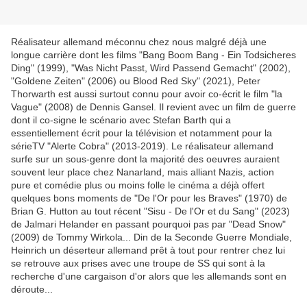
Réalisateur allemand méconnu chez nous malgré déjà une
longue carrière dont les films "Bang Boom Bang - Ein Todsicheres
Ding" (1999), "Was Nicht Passt, Wird Passend Gemacht" (2002),
"Goldene Zeiten" (2006) ou Blood Red Sky" (2021), Peter
Thorwarth est aussi surtout connu pour avoir co-écrit le film "la
Vague" (2008) de Dennis Gansel. Il revient avec un film de guerre
dont il co-signe le scénario avec Stefan Barth qui a
essentiellement écrit pour la télévision et notamment pour la
sérieTV "Alerte Cobra" (2013-2019). Le réalisateur allemand
surfe sur un sous-genre dont la majorité des oeuvres auraient
souvent leur place chez Nanarland, mais alliant Nazis, action
pure et comédie plus ou moins folle le cinéma a déjà offert
quelques bons moments de "De l'Or pour les Braves" (1970) de
Brian G. Hutton au tout récent "Sisu - De l'Or et du Sang" (2023)
de Jalmari Helander en passant pourquoi pas par "Dead Snow"
(2009) de Tommy Wirkola... Din de la Seconde Guerre Mondiale,
Heinrich un déserteur allemand prêt à tout pour rentrer chez lui
se retrouve aux prises avec une troupe de SS qui sont à la
recherche d'une cargaison d'or alors que les allemands sont en
déroute...