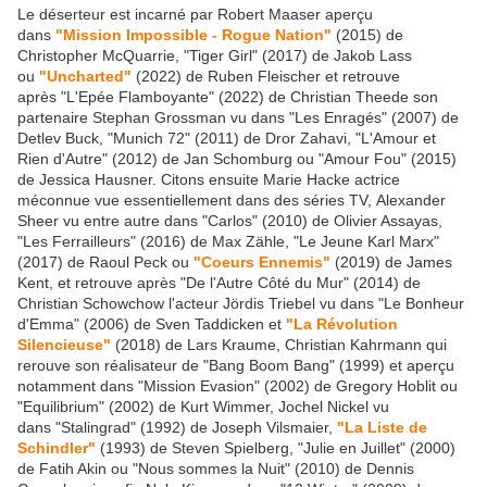
Le déserteur est incarné par Robert Maaser aperçu
dans
"Mission Impossible - Rogue Nation"
(2015) de
Christopher McQuarrie, "Tiger Girl" (2017) de Jakob Lass
ou
"Uncharted"
(2022) de Ruben Fleischer et retrouve
après "L'Epée Flamboyante" (2022) de Christian Theede son
partenaire Stephan Grossman vu dans "Les Enragés" (2007) de
Detlev Buck, "Munich 72" (2011) de Dror Zahavi, "L'Amour et
Rien d'Autre" (2012) de Jan Schomburg ou "Amour Fou" (2015)
de Jessica Hausner. Citons ensuite Marie Hacke actrice
méconnue vue essentiellement dans des séries TV, Alexander
Sheer vu entre autre dans "Carlos" (2010) de Olivier Assayas,
"Les Ferrailleurs" (2016) de Max Zähle, "Le Jeune Karl Marx"
(2017) de Raoul Peck ou
"Coeurs Ennemis"
(2019) de James
Kent, et retrouve après "De l'Autre Côté du Mur" (2014) de
Christian Schowchow l'acteur Jördis Triebel vu dans "Le Bonheur
d'Emma" (2006) de Sven Taddicken et
"La Révolution
Silencieuse"
(2018) de Lars Kraume, Christian Kahrmann qui
rerouve son réalisateur de "Bang Boom Bang" (1999) et aperçu
notamment dans "Mission Evasion" (2002) de Gregory Hoblit ou
"Equilibrium" (2002) de Kurt Wimmer, Jochel Nickel vu
dans "Stalingrad" (1992) de Joseph Vilsmaier,
"La Liste de
Schindler"
(1993) de Steven Spielberg, "Julie en Juillet" (2000)
de Fatih Akin ou "Nous sommes la Nuit" (2010) de Dennis