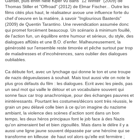
Gansel, puis enfin Nele Kiper vu dans "12 Winter" (2009) de
Thomas Stiller et "Offroad" (2012) de Elmar Fischer... Outre les
films cités plus haut, le réalisateur avoue une influence forte du
chef d'oeuvre en la matière, à savoir "Inglourious Basterds"
(2009) de Quentin Tarantino. Une revendication assumée donc
qui promet forcément beaucoup. Un scénario à minimum fouillé,
de l'action fun, un équilibre entre humour et sérieux, du style, des
dialogues affûtés et une B.O. d'enfer. Malheureusement, la
générosité sur l'ensemble reste timorée et pêche surtout par trop
de maladresses et d'incohérences, sans oublier des dialogues
oubliables.
Ca débute fort, avec un lynchage qui donne le ton et une troupe
de nazis dégueulasses à souhait. Mais tout aussi vite on note le
plus gros défauts du film : les dialogues. Ecrit avec les pieds, pas
un seul mot qui vaille le détour et un vocabulaire souvent qui
sonne faux car trop anachronique, pour des échanges pauvres et
inintéressants. Pourtant les costumes/décors sont très réussis, le
grain un peu délavé colle bien à ce qu'on imagine du nazisme
ambiant, la violence des scènes d'action sont dans un bon
tempo, les deux héros principaux font le job face à des Nazis
qu'on aimeraient bel et bien zigouillés. Mais dans le délire il y a
aussi une ligne jaune souvent dépassée par une héroïne qui se
transforme en killeuse de haut vol alors qu'elle est fermière ;