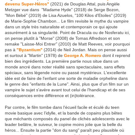
devenu Super-Héros"
(2021) de Douglas Attal, puis Angèle
Metzger vue dans "Madame Hyde" (2018) de Serge Bozon,
"Mon Bébé" (2019) de Lisa Azuelos, "100 Kilos d'Etoiles" (2019)
de Marie-Sophie Chambon... Le film revisite le mythe du vampire
dans un style très naturaliste et contemporain ce qui ajoute
assurément à sa singularité. Point de Dracula ou de Nosferatu ici,
on pense plutôt à "Morse" (2008) de Tomas Alfredson et son
remake "Laisse-Moi Entrer" (2010) de Matt Reeves, voir pourquoi
pas à
"Byzantium"
(2014) de Neil Jordan. Mais on pense aussi
et surtout à "Martin" (1978) de
George A. Romero
dont il reprend
bien des ingrédients. La première partie nous situe dans un
monde ancré dans noter réalité sans spectaculaire, sans effets
spéciaux, sans légende noire ou passé mystérieux. L'excellente
idée est de faire de l'enfant une sorte de maladie orpheline dans
le genre des "enfants de la Lune". Ainsi, plus que d'un film sur un
vampire le sujet s'avère avant tout celui de l'handicap et de ses
conséquences entre différence et (in)tolérance.
Par contre, le film tombe dans l'écueil facile et éculé du teen
movie basique avec l'idylle, et la bande de copains plus bêtes
que méchants composés du panel de clichés adolescents avec le
leader belâtre, le suiveur, le copine moins jolie que la belle du
héros... Ensuite la partie "don du sang" paraît peu plausible où