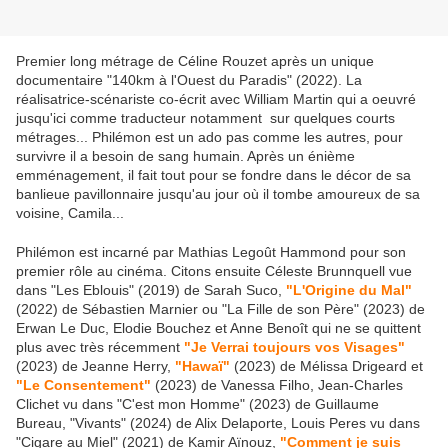
Premier long métrage de Céline Rouzet après un unique
documentaire "140km à l'Ouest du Paradis" (2022). La
réalisatrice-scénariste co-écrit avec William Martin qui a oeuvré
jusqu'ici comme traducteur notamment sur quelques courts
métrages... Philémon est un ado pas comme les autres, pour
survivre il a besoin de sang humain. Après un énième
emménagement, il fait tout pour se fondre dans le décor de sa
banlieue pavillonnaire jusqu'au jour où il tombe amoureux de sa
voisine, Camila...
Philémon est incarné par Mathias Legoût Hammond pour son
premier rôle au cinéma. Citons ensuite Céleste Brunnquell vue
dans "Les Eblouis" (2019) de Sarah Suco,
"L'Origine du Mal"
(2022) de Sébastien Marnier ou "La Fille de son Père" (2023) de
Erwan Le Duc, Elodie Bouchez et Anne Benoît qui ne se quittent
plus avec très récemment
"Je Verrai toujours vos Visages"
(2023) de Jeanne Herry,
"Hawaï"
(2023) de Mélissa Drigeard et
"Le Consentement"
(2023) de Vanessa Filho, Jean-Charles
Clichet vu dans "C'est mon Homme" (2023) de Guillaume
Bureau, "Vivants" (2024) de Alix Delaporte, Louis Peres vu dans
"Cigare au Miel" (2021) de Kamir Aïnouz,
"Comment je suis