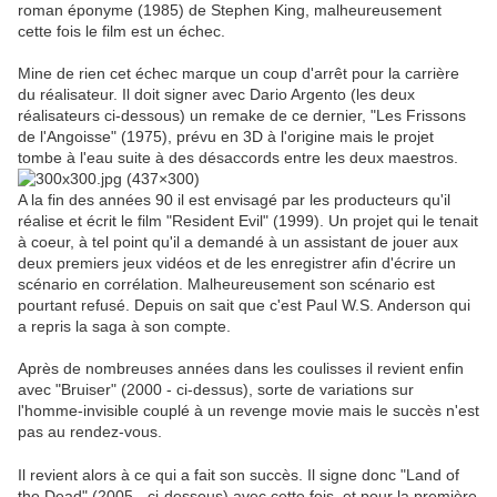
roman éponyme (1985) de Stephen King, malheureusement
cette fois le film est un échec.
Mine de rien cet échec marque un coup d'arrêt pour la carrière
du réalisateur. Il doit signer avec Dario Argento (les deux
réalisateurs ci-dessous) un remake de ce dernier, "Les Frissons
de l'Angoisse" (1975), prévu en 3D à l'origine mais le projet
tombe à l'eau suite à des désaccords entre les deux maestros.
A la fin des années 90 il est envisagé par les producteurs qu'il
réalise et écrit le film "Resident Evil" (1999). Un projet qui le tenait
à coeur, à tel point qu'il a demandé à un assistant de jouer aux
deux premiers jeux vidéos et de les enregistrer afin d'écrire un
scénario en corrélation. Malheureusement son scénario est
pourtant refusé. Depuis on sait que c'est Paul W.S. Anderson qui
a repris la saga à son compte.
Après de nombreuses années dans les coulisses il revient enfin
avec "Bruiser" (2000 - ci-dessus), sorte de variations sur
l'homme-invisible couplé à un revenge movie mais le succès n'est
pas au rendez-vous.
Il revient alors à ce qui a fait son succès. Il signe donc "Land of
the Dead" (2005 - ci-dessous) avec cette fois, et pour la première