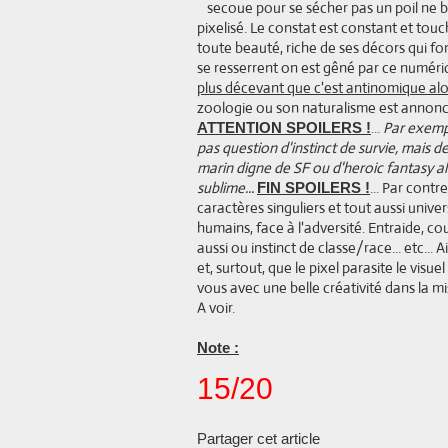
secoue pour se sécher pas un poil ne bo
pixelisé. Le constat est constant et touc
toute beauté, riche de ses décors qui f
se resserrent on est gêné par ce numér
plus décevant que c'est antinomique alo
zoologie ou son naturalisme est annoncé
...
Par exempl
ATTENTION SPOILERS !
pas question d'instinct de survie, mais d
marin digne de SF ou d'heroic fantasy al
sublime...
... Par contr
FIN SPOILERS !
caractères singuliers et tout aussi unive
humains, face à l'adversité. Entraide, c
aussi ou instinct de classe/race... etc..
et, surtout, que le pixel parasite le visue
vous avec une belle créativité dans la
A voir.
Note :
15/20
Partager cet article