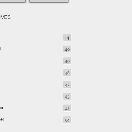
IVES
14
t
40
40
38
47
43
er
41
ier
54