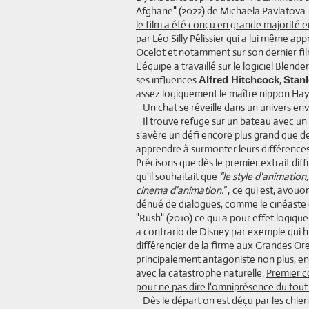
Afghane" (2022) de Michaela Pavlatova
le film a été conçu en grande majorité 
par Léo Silly Pélissier qui a lui même ap
Ocelot
et notamment sur son dernier fil
L'équipe a travaillé sur le logiciel Blende
ses influences
,
Alfred Hitchcock
Stanl
assez logiquement le maître nippon Hay
Un chat se réveille dans un univers en
Il trouve refuge sur un bateau avec u
s'avère un défi encore plus grand que d
apprendre à surmonter leurs différences
Précisons que dès le premier extrait diff
qu'il souhaitait que
"le style d'animation
cinema d'animation."
; ce qui est, avouo
dénué de dialogues, comme le cinéaste 
"Rush" (2010) ce qui a pour effet logique
a contrario de Disney par exemple qui 
différencier de la firme aux Grandes Ore
principalement antagoniste non plus, en
avec la catastrophe naturelle.
Premier co
pour ne pas dire l'omniprésence du tou
Dès le départ on est déçu par les chie