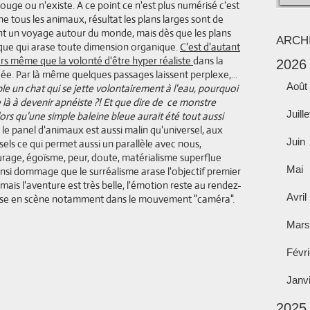
uge ou n'existe. A ce point ce n'est plus numérisé c'est
he tous les animaux, résultat les plans larges sont de
ont un voyage autour du monde, mais dès que les plans
ARCH
ique qui arase toute dimension organique.
C'est d'autant
rs même que la volonté d'être hyper réaliste
dans la
2026
e. Par là même quelques passages laissent perplexe,...
Août
e un chat qui se jette volontairement à l'eau, pourquoi
e là à devenir apnéiste ?! Et que dire de ce monstre
Juille
ors qu'une simple baleine bleue aurait été tout aussi
e le panel d'animaux est aussi malin qu'universel, aux
Juin
rsels ce qui permet aussi un parallèle avec nous,
ourage, égoïsme, peur, doute, matérialisme superflue
Mai
. Ainsi dommage que le surréalisme arase l'objectif premier
l mais l'aventure est très belle, l'émotion reste au rendez-
Avril
 mise en scène notamment dans le mouvement "caméra".
Mars
Févri
Janv
2025