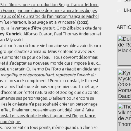
.
Si le film est une co-production Belgo-franco-lettone
en France par une équipe de jeunes animateurs dirigés
Lik
pris aux côtés du maître de l'animation française Michel
m "Le Pharaon, le Sauvage et la Princesse" (2022).
ARTI
r qui a l'avantage d'être gratuit. Gints Zilbalodis cite dans
, Alfonso Cuaron, Paul Thomas Anderson et
ey Kubrick
ao Miyazaki...
vahi par l'eau où toute vie humaine semble avoir disparu.
n groupe d'autres animaux. Mais s'entendre avec eux
e surmonter sa peur de l'eau ! Tous devront désormais
 et à s'adapter au nouveau monde qui s'impose à eux...
usé, un certain Guillermo Del Toro a réagit en déclarant
, magnifique et époustouflant, représente l'avenir du
ns-le un sacré compliment ! Premier constat, le film est
en a pris l'habitude depuis son premier court-métrage
 d'accentuer l'effet naturaliste et zoologique du conte,
humanise ses personnages. D'ailleurs pour encore se
illes le cinéaste n'a pas souhaité créer un personnage
 effet, finalement nos animaux ont déjà bien à faire
nstat et sans doute le plus flagrant est l'importance,
t numérique.
ns, inexpressif en tous points, même quand un chien se