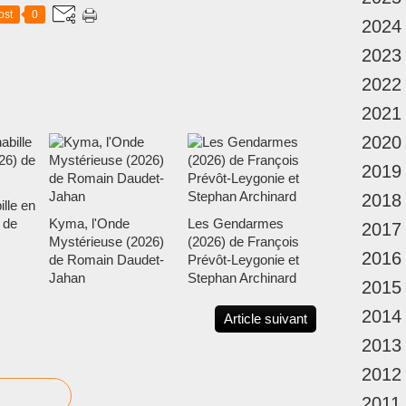
ost
0
2024
2023
2022
2021
2020
2019
2018
ille en
 de
Kyma, l'Onde
Les Gendarmes
2017
Mystérieuse (2026)
(2026) de François
2016
de Romain Daudet-
Prévôt-Leygonie et
Jahan
Stephan Archinard
2015
2014
Article suivant
2013
2012
2011