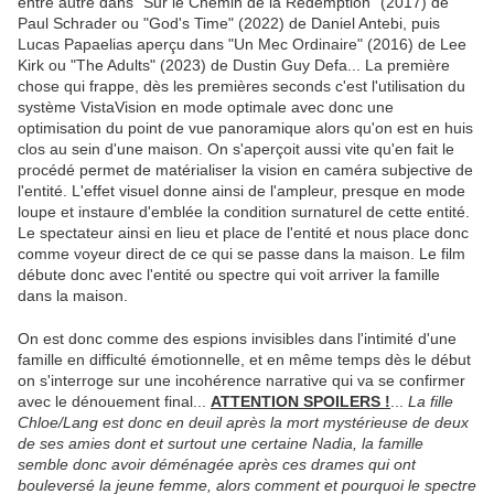
entre autre dans "Sur le Chemin de la Rédemption" (2017) de
Paul Schrader ou "God's Time" (2022) de Daniel Antebi, puis
Lucas Papaelias aperçu dans "Un Mec Ordinaire" (2016) de Lee
Kirk ou "The Adults" (2023) de Dustin Guy Defa... La première
chose qui frappe, dès les premières seconds c'est l'utilisation du
système VistaVision en mode optimale avec donc une
optimisation du point de vue panoramique alors qu'on est en huis
clos au sein d'une maison. On s'aperçoit aussi vite qu'en fait le
procédé permet de matérialiser la vision en caméra subjective de
l'entité. L'effet visuel donne ainsi de l'ampleur, presque en mode
loupe et instaure d'emblée la condition surnaturel de cette entité.
Le spectateur ainsi en lieu et place de l'entité et nous place donc
comme voyeur direct de ce qui se passe dans la maison. Le film
débute donc avec l'entité ou spectre qui voit arriver la famille
dans la maison.
On est donc comme des espions invisibles dans l'intimité d'une
famille en difficulté émotionnelle, et en même temps dès le début
on s'interroge sur une incohérence narrative qui va se confirmer
avec le dénouement final...
ATTENTION SPOILERS !
...
La fille
Chloe/Lang est donc en deuil après la mort mystérieuse de deux
de ses amies dont et surtout une certaine Nadia, la famille
semble donc avoir déménagée après ces drames qui ont
bouleversé la jeune femme, alors comment et pourquoi le spectre