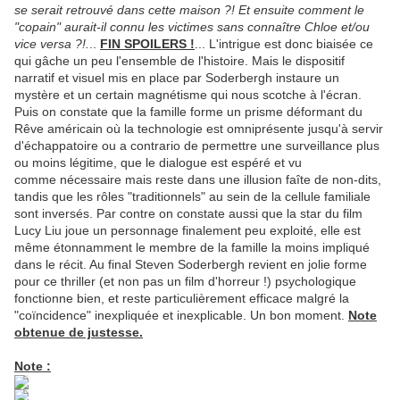
se serait retrouvé dans cette maison ?! Et ensuite comment le
"copain" aurait-il connu les victimes sans connaître Chloe et/ou
vice versa ?!.
..
FIN SPOILERS !
... L'intrigue est donc biaisée ce
qui gâche un peu l'ensemble de l'histoire. Mais le dispositif
narratif et visuel mis en place par Soderbergh instaure un
mystère et un certain magnétisme qui nous scotche à l'écran.
Puis on constate que la famille forme un prisme déformant du
Rêve américain où la technologie est omniprésente jusqu'à servir
d'échappatoire ou a contrario de permettre une surveillance plus
ou moins légitime, que le dialogue est espéré et vu
comme nécessaire mais reste dans une illusion faîte de non-dits,
tandis que les rôles "traditionnels" au sein de la cellule familiale
sont inversés. Par contre on constate aussi que la star du film
Lucy Liu joue un personnage finalement peu exploité, elle est
même étonnamment le membre de la famille la moins impliqué
dans le récit. Au final Steven Soderbergh revient en jolie forme
pour ce thriller (et non pas un film d'horreur !) psychologique
fonctionne bien, et reste particulièrement efficace malgré la
"coïncidence" inexpliquée et inexplicable. Un bon moment.
Note
obtenue de justesse.
Note :