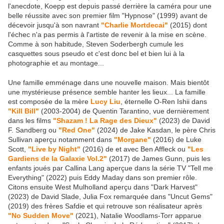
l'anecdote, Koepp est depuis passé derrière la caméra pour une
belle réussite avec son premier film "Hypnose" (1999) avant de
décevoir jusqu'à son navrant
"Charlie Mortdecai"
(2015) dont
l'échec n'a pas permis à l'artiste de revenir à la mise en scène.
Comme à son habitude, Steven Soderbergh cumule les
casquettes sous pseudo et c'est donc bel et bien lui à la
photographie et au montage...
Une famille emménage dans une nouvelle maison. Mais bientôt
une mystérieuse présence semble hanter les lieux... La famille
est composée de la mère
Lucy Liu
, éternelle O-Ren Ishii dans
"Kill Bill"
(2003-2004) de Quentin Tarantino, vue dernièrement
dans les films
"Shazam ! La Rage des Dieux"
(2023) de David
F. Sandberg ou
"Red One"
(2024) de Jake Kasdan, le père Chris
Sullivan aperçu notamment dans
"Morgane"
(2016) de Luke
Scott,
"Live by Night"
(2016) de et avec Ben Affleck ou
"Les
Gardiens de la Galaxie Vol.2"
(2017) de James Gunn, puis les
enfants joués par Callina Lang aperçue dans la série TV "Tell me
Everything" (2022) puis Eddy Maday dans son premier rôle.
Citons ensuite West Mulholland aperçu dans "Dark Harvest"
(2023) de David Slade, Julia Fox remarquée dans "Uncut Gems"
(2019) des frères Safdie et qui retrouve son réalisateur après
"No Sudden Move"
(2021), Natalie Woodlams-Torr apparue