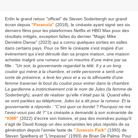
Enfin le grand retour "officiel" de Steven Soderbergh sur grand
écran depuis
"Paranoïa"
(2018), le cinéaste ayant signé ses six
derniers films pour les plateformes Netflix et HBO Max pour des
résultats mitigés, exception faîtes du dernier "Magic Mike :
Dernière Danse" (2023) qui a connu quelques sorties en salles
dans certains pays. Pour ce film le cinéaste s'est inspiré d'un
événement qui s'est déroulé dan sa propre maison, une maison
achetée malgré une rumeur sur un meurtre d'une mère par sa
fille :
"Un soir, la gouvernante regardait la télé. Il y a un long
couloir qui mène à la chambre, et cette personne a senti une
sorte de présence, a levé les yeux et a vu la silhouette d'une
femme traverser le bout du couloir pour entrer dans la chambre.
La gardienne a instinctivement crié le nom de Jules (la femme de
Soderbergh), avant de réaliser qu'elle n'était pas là. Quand elles
se sont parlées au téléphone, Jules lui a dit pour la rumeur. Et la
gouvernante a répondu : "C'est quoi ce bordel ? Pourquoi ne me
l'avez-vous pas dit ?"
Le cinéaste a demandé à son scénariste de
"KIMI"
(2022) d'écrire son histoire, et pas des moindres puisqu'il
s'agit de David Koepp un des scénaristes les plus réputés de sa
génération depuis l'année faste de
"Jurassic Park"
(1993) de
Steven Spielberg et "L'Impasse" (1993) de Brian De Palma. Pour