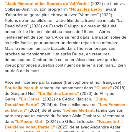
"Jack Mimoun et les Secrets de Val Verde"
(2022) de Ludovic
Colbeau-Justin ou son propre film
"Nous, les Leroy"
avant
d'aborder un genre plus effrayant avec "Vermines" (2022).
Notons qu'en parallèle, un autre film de la franchise intitulé "Evil
Dead Wrath" (2028) de Francis Galluppi a d'ores et déjà été
annoncé. Le film est interdit au moins de 16 ans... Après
l'enterrement de son mari, Alice se rend dans la maison isolée de
sa belle-famille pour partager un dernier repas à sa mémoire.
Mais la réunion familiale bascule dans l'horreur lorsque ses
proches se transforment, l'un après l'autre, en créatures
démoniaques. Confrontée à cet enfer, Alice découvre que les
voeux prononcés autrefois continuent de la lier à son mari... Bien
au-delà de la mort...
Alice est incarnée par la suisse (francophone et non française)
Souheila Yacoub
remarquée notamment dans
"Climax"
(2018)
de Gaspard Noé,
"Le Sel des Larmes"
(2020) de Philippe
Garrel,
"En Corps"
(2022) de Cédric Klapisch,
"Dune,
Deuxième Partie"
(2024) de Denis Villeneuve ou
"Les Femmes
au Balcon"
(2024) de et avec
Noémie Merlant
, tandis que son
père est pour un caméo du français Alain Chabat vu récemment
dans
"L'Amour Ouf"
(2024) de Gilles Lellouche,
"Kaamelott :
Deuxième Volet, Partie 1"
(2025) de et avec Alexandre Astier