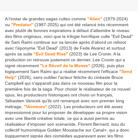
A l'instar de grandes sagas cultes comme
"Alien"
(1979-2024)
ou
"Predator"
(1987-2025) qui ont été relancé très récemment
avec plutôt de bonnes inspirations à défaut d'atteindre le niveau
des films originaux, voici que la trilogie horrifique culte "Evil Dead"
de Sam Raimi continue sur sa lancée après d'abord un reboot
avec l'éponyme "Evil Dead" (2013) de Fede Alvarez et surtout
après sa suite
"Evil Dead Rise"
(2023) de Lee Cronin. A la
production on retrouve justement ce dernier, Lee Cronin qui a
signé récemment
"Le Réveil de la Momie"
(2026), puis plus
logiquement Sam Raimi qui a réalisé récemment l'efficace
"Send
Help"
(2026), sans oublier l'acteur fétiche du cinéaste Bruce
Campbell qui n'apparaît pas dans ce nouveau film pour la
première fois de la saga. Pour choisir le réalisateur de ce nouvel
opus, les producteurs historiques ont choisi un français,
Sébastien Vanicek qu'ils ont remarqué avec son premier long
métrage,
"Vermines"
(2022). Les producteurs ont été assez
impressionné pour lui proposer de développer sa propre vision
avec une liberté créative totale, ce qui a aussi permis au
réalisateur d'imposer son scénariste, Florent Bernard, issu du
collectif humoristique Golden Moustache sur Canal+, qui a donc
logiquement signée des ciomédies auparavant avec les films