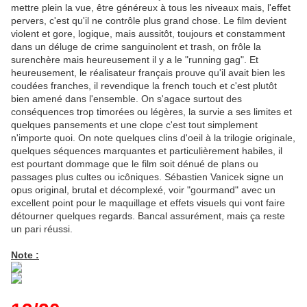
mettre plein la vue, être généreux à tous les niveaux mais, l'effet
pervers, c'est qu'il ne contrôle plus grand chose. Le film devient
violent et gore, logique, mais aussitôt, toujours et constamment
dans un déluge de crime sanguinolent et trash, on frôle la
surenchère mais heureusement il y a le "running gag". Et
heureusement, le réalisateur français prouve qu'il avait bien les
coudées franches, il revendique la french touch et c'est plutôt
bien amené dans l'ensemble. On s'agace surtout des
conséquences trop timorées ou légères, la survie a ses limites et
quelques pansements et une clope c'est tout simplement
n'importe quoi. On note quelques clins d'oeil à la trilogie originale,
quelques séquences marquantes et particulièrement habiles, il
est pourtant dommage que le film soit dénué de plans ou
passages plus cultes ou icôniques. Sébastien Vanicek signe un
opus original, brutal et décomplexé, voir "gourmand" avec un
excellent point pour le maquillage et effets visuels qui vont faire
détourner quelques regards. Bancal assurément, mais ça reste
un pari réussi.
Note :