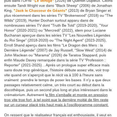
puis dans l'OFNI
"Le Vertige"
(2026) de Quentin Dupieux. Citons
ensuite Tandi Wright vue dans "Black Sheep" (2006) de Jonathan
King,
"Jack le Chasseur de Géants"
(2013) de Bryan Singer et
plus récemment dans les séries TV "Brokenwood" (2018) ou "The
Wilds" (2019), Hunter Doohan surtout apparu dans de
nombreuses séries TV dont "Truth Be Told" (2019-2020), "Your
Honor" (2020-2021) ou "Mercredi" (2022), idem pour Luciane
Buchanan aperçue dans les séries TV "Les Nouvelles Légendes
du Roi Singe" (2018-2020) ou "The Night Agent" (2023-2025),
Erroll Shand aperçu dans les films "Le Dragon des Mers : la
Dernière Légende" (2007) de Jay Russell, "Slow West" (2014) de
John Maclean ou "Marama" (2026) de Taratoa Stappard, puis
enfin Maude Davey remarquée dans la série TV "Profession :
Reporter" (2021-2025)... Après un prologue super efficace mais
sans doute trop générique, l'histoire débute assez vite, voir trop
vite quand on s'aperçoit que le récit va à 100 à l'heure sans
vraiment prendre le temps de poser les bases. Il n'y a que deux
passages relativement calme, un très court au début dans la
discothèque, puis un second plus long et plus intéressant dans le
crématorium. Autrement l
e film s'emballe et monte en pression
trop vite trop fort, à tel point que la dernière moitié de film reste
sur un curseur placé très haut mais à l'oscillogramme constant.
On ressent que le réalisateur français est enthousiaste, il veut en