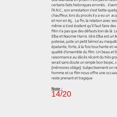
certains faits historiques erronés... il s
l'A.N.C., son arrestation s'est faitte q
chauffeur, lors du procès il y a eu un ac
et non en 85... La fin, la relation avec s
même si il est évident qu'il faut faire de
film n'a pas que des défauts loin de là.
Elba et Naomie Harris. Idris Elba est un
justesse, juste un petit bémol au maquil
épatante, forte, à la fois touchante et r
qualité d'ensemble du film. Un beau et b
raisonnance au décès récent du très gra
serait sans doute un simple bon biopic, c
(mémoires oblige). Subjectivement on ne
homme et ce film nous offre une occasi
reste prenant et tragique.
Note :
14/20