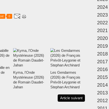
2024
2023
ost
0
2022
2021
2020
2019
2018
2017
ille en
2016
 de
Kyma, l'Onde
Les Gendarmes
2015
Mystérieuse (2026)
(2026) de François
de Romain Daudet-
Prévôt-Leygonie et
2014
Jahan
Stephan Archinard
2013
Article suivant
2012
2011