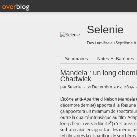
Selenie
Des Lumière au Septième A
Sommaires
Notes Et Barèmes
Mandela : un long chemin
Chadwick
par Selenie
-
21 Décembre 2013, 08:55
L'icône anti-Apartheid Nelson Mandela mé
décembre dernier) apporte à la fois une 
ça apportera un minimum de spectateurs e
outre la qualité intrinsèque au film. 
long chemin vers la liberté") c'est aussi 
sud-africaine en apportant les mémoires 
tel film après la disparition de son héros 