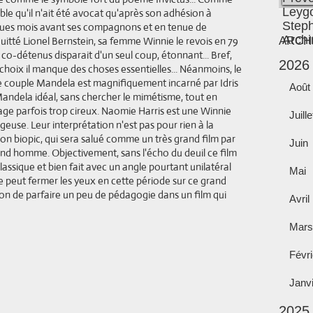
emble qu'il n'ait été avocat qu'après son adhésion à
uelques mois avant ses compagnons et en tenue de
quitté Lionel Bernstein, sa femme Winnie le revois en 79
ARCH
es co-détenus disparait d'un seul coup, étonnant... Bref,
2026
s choix il manque des choses essentielles... Néanmoins, le
 Le couple Mandela est magnifiquement incarné par Idris
Août
 Mandela idéal, sans chercher le mimétisme, tout en
lage parfois trop cireux. Naomie Harris est une Winnie
Juille
ageuse. Leur interprétation n'est pas pour rien à la
on biopic, qui sera salué comme un très grand film par
Juin
nd homme. Objectivement, sans l'écho du deuil ce film
lassique et bien fait avec un angle pourtant unilatéral
Mai
 peut fermer les yeux en cette période sur ce grand
on de parfaire un peu de pédagogie dans un film qui
Avril
Mars
Févri
Janv
2025