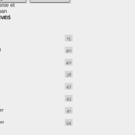
IVES
15
t
40
40
38
47
43
er
41
ier
54