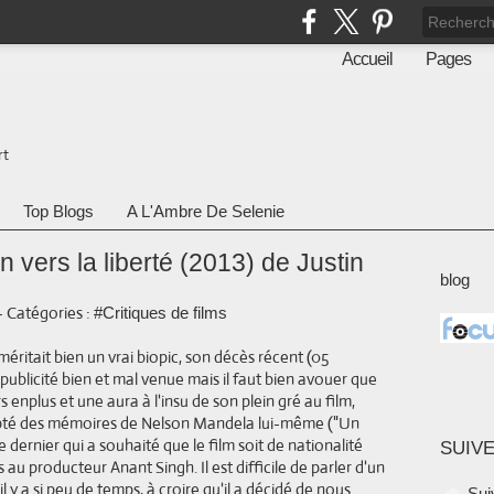
Accueil
Pages
rt
Top Blogs
A L'Ambre De Selenie
 vers la liberté (2013) de Justin
blog
-
Catégories :
#Critiques de films
ritait bien un vrai biopic, son décès récent (05
publicité bien et mal venue mais il faut bien avouer que
nplus et une aura à l'insu de son plein gré au film,
Adapté des mémoires de Nelson Mandela lui-même ("Un
ce dernier qui a souhaité que le film soit de nationalité
SUIVE
au producteur Anant Singh. Il est difficile de parler d'un
il y a si peu de temps, à croire qu'il a décidé de nous
Sui