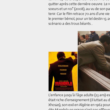
quitter après cette dernière oeuvre. Le r
soeurs et un roi" (2008), au vu de son pass
tenir. Car le film retrace 70 ans d'une vie
le premier bémol, pour un tel destin 15-2
scénario a des trous béants...
L'enfance jusqu'à l'âge adulte (23 ans) e
était riche d'enseignement (il luttait au
Xhosas), son exil en Algérie en 1962 pour 
dite Mandela en prison n'est pas effle