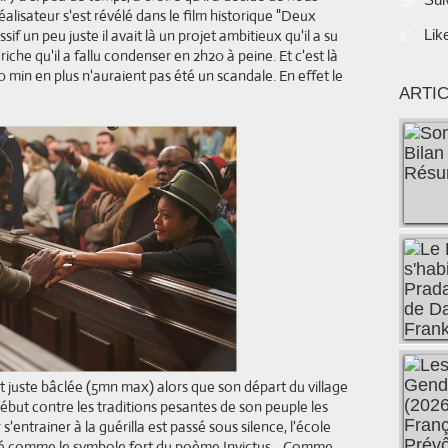
éalisateur s'est révélé dans le film historique "Deux
if un peu juste il avait là un projet ambitieux qu'il a su
Lik
 riche qu'il a fallu condenser en 2h20 à peine. Et c'est là
0 min en plus n'auraient pas été un scandale. En effet le
ARTI
st juste bâclée (5mn max) alors que son départ du village
 début contre les traditions pesantes de son peuple les
s'entrainer à la guérilla est passé sous silence, l'école
uré comme le symbole fort du poème Invictus... Comme