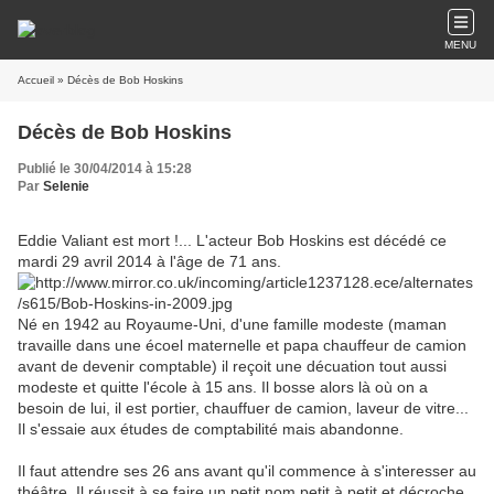
MENU
Accueil
» Décès de Bob Hoskins
Décès de Bob Hoskins
Publié le 30/04/2014 à 15:28
Par
Selenie
Eddie Valiant est mort !... L'acteur Bob Hoskins est décédé ce
mardi 29 avril 2014 à l'âge de 71 ans.
Né en 1942 au Royaume-Uni, d'une famille modeste (maman
travaille dans une écoel maternelle et papa chauffeur de camion
avant de devenir comptable) il reçoit une décuation tout aussi
modeste et quitte l'école à 15 ans. Il bosse alors là où on a
besoin de lui, il est portier, chauffuer de camion, laveur de vitre...
Il s'essaie aux études de comptabilité mais abandonne.
Il faut attendre ses 26 ans avant qu'il commence à s'interesser au
théâtre. Il réussit à se faire un petit nom petit à petit et décroche