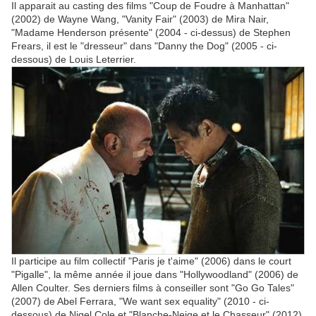
Il apparait au casting des films "Coup de Foudre à Manhattan"
(2002) de Wayne Wang, "Vanity Fair" (2003) de Mira Nair,
"Madame Henderson présente" (2004 - ci-dessus) de Stephen
Frears, il est le "dresseur" dans "Danny the Dog" (2005 - ci-
dessous) de Louis Leterrier.
Il participe au film collectif "Paris je t'aime" (2006) dans le court
"Pigalle", la même année il joue dans "Hollywoodland" (2006) de
Allen Coulter. Ses derniers films à conseiller sont "Go Go Tales"
(2007) de Abel Ferrara, "We want sex equality" (2010 - ci-
dessous) de Nigel Cole et "Blanche-Neige et le Chasseur" (2012)