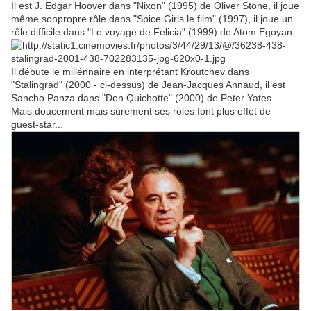
Il est J. Edgar Hoover dans "Nixon" (1995) de Oliver Stone, il joue
même sonpropre rôle dans "Spice Girls le film" (1997), il joue un
rôle difficile dans "Le voyage de Felicia" (1999) de Atom Egoyan.
Il débute le millénnaire en interprétant Kroutchev dans
"Stalingrad" (2000 - ci-dessus) de Jean-Jacques Annaud, il est
Sancho Panza dans "Don Quichotte" (2000) de Peter Yates...
Mais doucement mais sûrement ses rôles font plus effet de
guest-star...