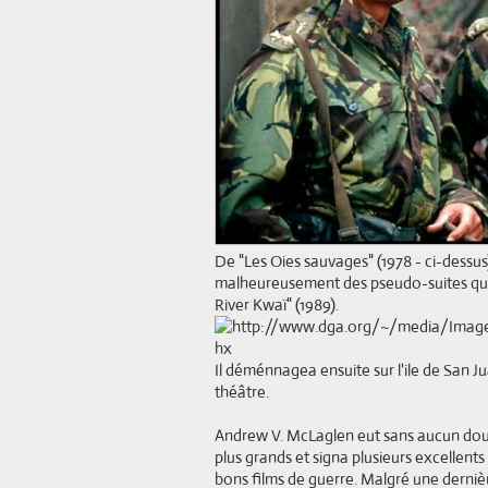
De "Les Oies sauvages" (1978 - ci-dessu
malheureusement des pseudo-suites que s
River Kwaï" (1989).
Il déménnagea ensuite sur l'ile de San J
théâtre.
Andrew V. McLaglen eut sans aucun doute 
plus grands et signa plusieurs excellent
bons films de guerre. Malgré une derniè