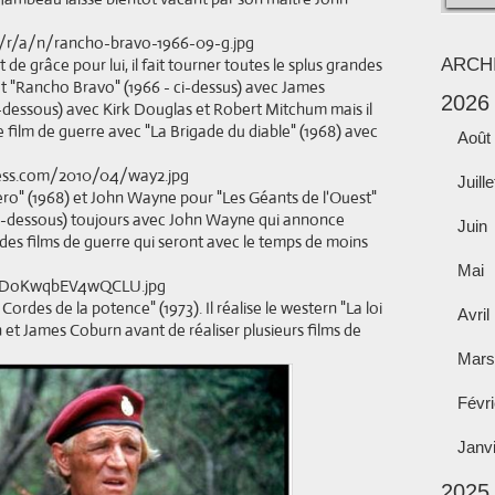
de grâce pour lui, il fait tourner toutes le splus grandes
ARCH
) et "Rancho Bravo" (1966 - ci-dessus) avec James
2026
i-dessous) avec Kirk Douglas et Robert Mitchum mais il
 film de guerre avec "La Brigade du diable" (1968) avec
Août
Juille
ro" (1968) et John Wayne pour "Les Géants de l'Ouest"
- ci-dessous) toujours avec John Wayne qui annonce
Juin
des films de guerre qui seront avec le temps de moins
Mai
ordes de la potence" (1973). Il réalise le western "La loi
Avril
 et James Coburn avant de réaliser plusieurs films de
Mars
Févri
Janv
2025