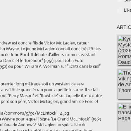
Lik
ARTI
rew est donc le fils de Victor Mc Laglen, cateur
John Wayne. Le jeune McLaglen connait donc très tôt les
 de John Ford. Il débute d'ailleurs comme assistant
"La Dame et le Toreador" (1951), pour John Ford
2) ou pour William A. Wellman sur "Ecrits dans le ciel"
 premier long métrage soit un western, ce sera
 aussitôt le grand écran pour la petite lucarne. Il se fait
out "Perry Mason" et "Rawhide" sur laquelle il rencontre
l perd son père, Victor McLaglen, grand ami de Ford et
n Wayne pour lequel il signe "Le Grand McLintock" (1963
qui fera de Andrew V. McLaglen un spécialiste du
flambeau laissé bientôt vacant par son maitre John