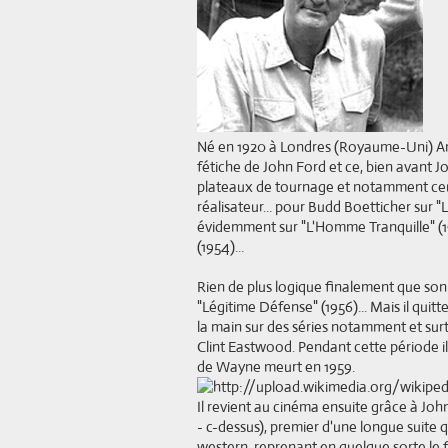
Né en 1920 à Londres (Royaume-Uni) And
fétiche de John Ford et ce, bien avant 
plateaux de tournage et notamment ceux
réalisateur... pour Budd Boetticher sur 
évidemment sur "L'Homme Tranquille" (195
(1954)...
Rien de plus logique finalement que son
"Légitime Défense" (1956)... Mais il quitte
la main sur des séries notamment et surt
Clint Eastwood. Pendant cette période i
de Wayne meurt en 1959.
Il revient au cinéma ensuite grâce à Joh
- c-dessus), premier d'une longue suite 
western, reprenant en quelque sorte le 