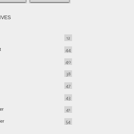
IVES
12
t
44
40
38
47
43
er
41
ier
54