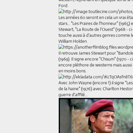
Ford.
Les années 60 seront en cela un vrai état 
stars... "Les Praires de l'honneur" (1965
Stewart, "La Route de l'Ouest" (1968 - c
touche aussi à d'autres genres comme le
William Holden.
Il retrouve James Stewart pour "Bandole
(1969). Il signe encore "Chisum" (1970 
encore pléthore de westerns mais aussi 
en moins bons.
Avec John Wayne (encore !) il signe "Les C
de la haine" (1976) avec Charlton Heston
guerre d'affilé...