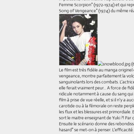
Femme Scorpion" (1972-1974) et qui repr
Song of Vengeance" (1974) du même réa
Le film est très fidèle au manga originel e
vengeance, montre parfaitement la volon
sanguinolants lors des combats. L'actrice
elle ferait vraiment peur... A force de f
ridicule notamment à cause du sang qui 
film à prise de vue réelle, et si il n'y a 
carotide ou à la fémorale on reste perp
les flux et les blessures est primordiale.
sort le maitre enseignant de Yuki ?! Par 
Ensuite le scénario donne des rebondis
hasard" se met-on à penser. L'efficacité 