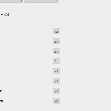
IVES
14
t
40
40
38
47
43
er
41
ier
54