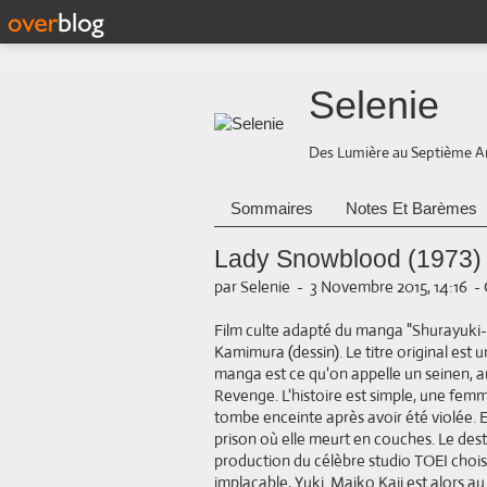
Selenie
Des Lumière au Septième A
Sommaires
Notes Et Barèmes
Lady Snowblood (1973) 
par Selenie
-
3 Novembre 2015, 14:16
-
Film culte adapté du manga "Shurayuki-
Kamimura (dessin). Le titre original est 
manga est ce qu'on appelle un seinen, a
Revenge. L'histoire est simple, une femm
tombe enceinte après avoir été violée. El
prison où elle meurt en couches. Le desti
production du célèbre studio TOEI choisi
implacable, Yuki. Maiko Kaji est alors 