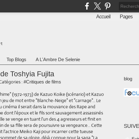
Accueil
Pages
rt
Top Blogs
A L'Ambre De Selenie
de Toshyia Fujita
blog
Catégories :
#Critiques de films
hime" (1972-1973) de Kazuo Koike (scénario) et Kazuo
un jeu de mot entre "Blanche-Neige" et "carnage"... Le
u cinéma il serait dans la mouvance des Rape and
e dont l'époux et le fils sont sauvagement assassinés
le se venge en tuant l'un des 4 agresseurs et finit en
n de sa fille sera de poursuivre sa vengeance... Cette
SUIVE
t l'actrice Meiko Kaji pour incarner cette tueuse
au sommet de sa gloire, déjà connue pour la saga
"La
Sui