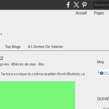
Accueil
Pages
rt
Top Blogs
A L'Ambre De Selenie
tz
blog
ories :
#Décès de star - Bio
'actrice iconique du cinéma israëlien Ronit Elkabetz, ce
SUIVE
Sui