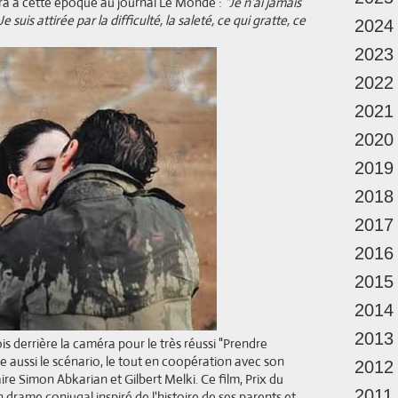
ara à cette époque au journal Le Monde :
"Je n'ai jamais
 suis attirée par la difficulté, la saleté, ce qui gratte, ce
2024
2023
2022
2021
2020
2019
2018
2017
2016
2015
2014
2013
is derrière la caméra pour le très réussi "Prendre
e aussi le scénario, le tout en coopération avec son
2012
ire Simon Abkarian et Gilbert Melki. Ce film, Prix du
2011
 drame conjugal inspiré de l'histoire de ses parents et