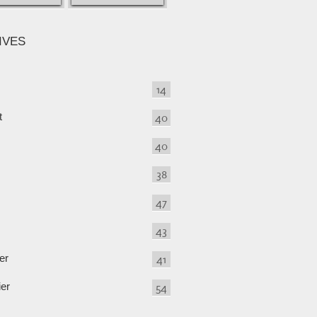
IVES
14
t
40
40
38
47
43
er
41
ier
54