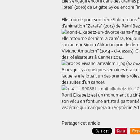
Elle s'engage encore dans des drames pu
libres" (2010) de Brigitte Sy ou encore "I
Elle tourne pour son frère Shlomi dans "
d'animation "Zarafa" (2012) de Rémi Be
Elle retourne derrière la caméra, toujou
son acteur Simon Abkarian pour le dernie
(2014 - ci-dessus). G
Viviane Amsalem"
des Réalisateurs à Cannes 2014.
Alors qu'il y a quelques semaines était di
laquelle elle jouait un des premiers rôles
des suites d'un cancer.
Ronit Elkabetz est un monument du ciném
son vécu en font une artiste à part entiè
viscérale qui manquera au Septième Art..
Partager cet article
Rep