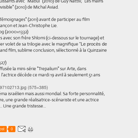
issants avec "Mabul" (2010) de Guy Nattiv, "Les mains
nvisible" (2010) de Michal Aviad.
Témoignages" (2011) avant de participer au film
zançon et Jean-Christophe Lie.
rs avec son frère Shlomi (ci-dessous sur le tournage) et
r volet de sa trilogie avec le magnifique
"Le procès de
rand film, sublime conclusion, sélectionné à la Quinzaine
ffusée la mini-série "Trepalium" sur Arte, dans
, l'actrice décède ce mardi 19 avril à seulement 51 ans
a israélien mais aussi mondial. Sa forte personnalité,
re, une grande réalisatrice-scénariste et une actrice
. Une grande tristesse...
ost
0