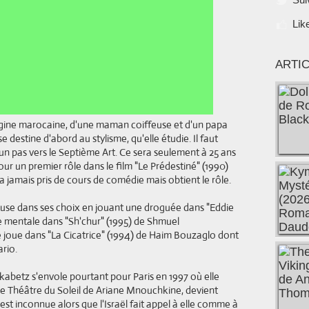
Lik
ARTI
rigine marocaine, d'une maman coiffeuse et d'un papa
e destine d'abord au stylisme, qu'elle étudie. Il faut
un pas vers le Septième Art. Ce sera seulement à 25 ans
our un premier rôle dans le film "Le Prédestiné" (1990)
jamais pris de cours de comédie mais obtient le rôle.
euse dans ses choix en jouant une droguée dans "Eddie
ée mentale dans "Sh'chur" (1995) de Shmuel
 joue
dans "La Cicatrice" (1994) de Haim Bouzaglo dont
ario.
abetz s'envole pourtant pour Paris en 1997 où elle
s le Théâtre du Soleil de Ariane Mnouchkine, devient
t inconnue alors que l'Israël fait appel à elle comme à