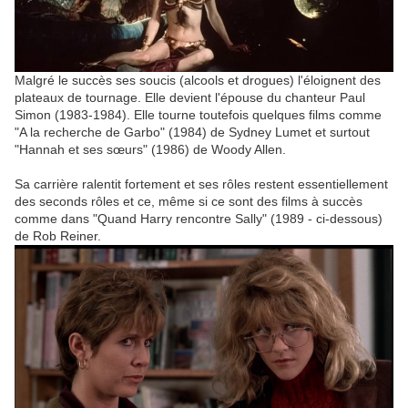
Malgré le succès ses soucis (alcools et drogues) l'éloignent des
plateaux de tournage. Elle devient l'épouse du chanteur Paul
Simon (1983-1984). Elle tourne toutefois quelques films comme
"A la recherche de Garbo" (1984) de Sydney Lumet et surtout
"Hannah et ses sœurs" (1986) de Woody Allen.
Sa carrière ralentit fortement et ses rôles restent essentiellement
des seconds rôles et ce, même si ce sont des films à succès
comme dans "Quand Harry rencontre Sally" (1989 - ci-dessous)
de Rob Reiner.