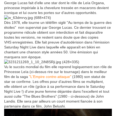
George Lucas fait d'elle une star dont le rôle de Leïa Organa,
princesse impériale à la chevelure tressée en macarons devient
iconique et lui ouvre les portes sur d'autres opportunités.
Dès 1978, elle tourne un téléfilm siglé "Au temps de la guerre des
étoiles" non supervisé par George Lucas. Ce dernier trouvant ce
programme ridicule obtient son interdiction et fait disparaître
toutes les versions, ne restent sans doute que des copies
VHS enregistrées. Elle fait preuve d'autodérision dans l'émission
Saturday Night Live dans laquelle elle apparaît en bikini en
chantant une chanson style années 50. Une émission qui
marquera son époque.
Vu le succès mondial du film elle reprend logiquement son rôle de
Princesse Leïa (ci-dessus rire sur le tournage) dans le meilleur
film de la saga
"L'Empire contre-attaque"
(1980) son statut de
star se confirme. Les offres pour d'autres films se multiplient,
elle obtient un rôle (grâce à sa performance dans le Saturday
Night Live !) d'une jeune femme déjantée dans l'excellent et tout
aussi culte "The Blues Brothers" (1980 - ci-dessous) de John
Landis. Elle sera par ailleurs un court moment fiancée à son
partenaire dans ce film, John Belushi.