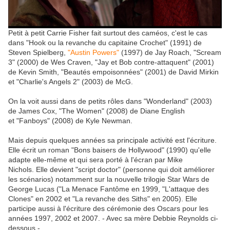
Petit à petit Carrie Fisher fait surtout des caméos, c'est le cas
dans "Hook ou la revanche du capitaine Crochet" (1991) de
Steven Spielberg,
"Austin Powers"
(1997) de Jay Roach, "Scream
3" (2000) de Wes Craven, "Jay et Bob contre-attaquent" (2001)
de Kevin Smith, "Beautés empoisonnées" (2001) de David Mirkin
et "Charlie's Angels 2" (2003) de McG.
On la voit aussi dans de petits rôles dans "Wonderland" (2003)
de James Cox, "The Women" (2008) de Diane English
et "Fanboys" (2008) de Kyle Newman.
Mais depuis quelques années sa principale activité est l'écriture.
Elle écrit un roman "Bons baisers de Hollywood" (1990) qu'elle
adapte elle-même et qui sera porté à l'écran par Mike
Nichols. Elle devient "script doctor" (personne qui doit améliorer
les scénarios) notamment sur la nouvelle trilogie Star Wars de
George Lucas ("La Menace Fantôme en 1999, "L'attaque des
Clones" en 2002 et "La revanche des Siths" en 2005). Elle
participe aussi à l'écriture des cérémonie des Oscars pour les
années 1997, 2002 et 2007. - Avec sa mère Debbie Reynolds ci-
dessous -