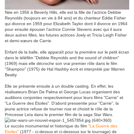
Née en 1956 à Beverly Hills, elle est la fille de l'actrice Debbie
Reynolds (toujours en vie à 84 ans) et du chanteur Eddie Fisher
qui divorce en 1959 pour Elizabeth Taylor dont il divorce en 1964
pour ensuite épouser l'actrice Connie Stevens avec qui il aura
deux autres filles, les futures actrices Joely et Tricia Leigh Fisher
et demi-sœurs de Carrie.
Enfant de la balle, elle apparaît pour la première sur le petit écran
dans le téléfilm "Debbie Reynolds and the sound of children"
(1969) mais elle décroche son vrai premier rôle dans le film
"Shampoo" (1975) de Hal Hashby écrit et interprété par Warren
Beatty.
Elle se présente ensuite à un double casting. En effet, les
réalisateurs Brian De Palma et George Lucas organisent des
auditions conjointes respectivement pour leurs films "Carrie" et
"La Guerre des Etoiles". D'abord pressentie pour "Carrie", la
jeune actrice refuse de tourner nue et choisit le rôle de la
Princesse Leïa dans le premier film de la saga Star Wars.
Le succès monumental et historique du film
"La Guerre des
Etoiles"
(1977 - ci-dessus et ci-dessous sur le tournage) de