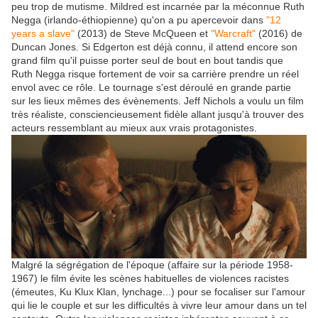
peu trop de mutisme. Mildred est incarnée par la méconnue Ruth
Negga (irlando-éthiopienne) qu'on a pu apercevoir dans
"12
years a slave"
(2013) de Steve McQueen et
"Warcraft"
(2016) de
Duncan Jones. Si Edgerton est déjà connu, il attend encore son
grand film qu'il puisse porter seul de bout en bout tandis que
Ruth Negga risque fortement de voir sa carrière prendre un réel
envol avec ce rôle. Le tournage s'est déroulé en grande partie
sur les lieux mêmes des évènements. Jeff Nichols a voulu un film
très réaliste, consciencieusement fidèle allant jusqu'à trouver des
acteurs ressemblant au mieux aux vrais protagonistes.
Malgré la ségrégation de l'époque (affaire sur la période 1958-
1967) le film évite les scènes habituelles de violences racistes
(émeutes, Ku Klux Klan, lynchage...) pour se focaliser sur l'amour
qui lie le couple et sur les difficultés à vivre leur amour dans un tel