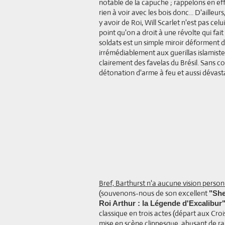
notable de la capuche ; rappelons en ef
rien à voir avec les bois donc... D'ailleu
y avoir de Roi, Will Scarlet n'est pas celu
point qu'on a droit à une révolte qui fa
soldats est un simple miroir déforment d
irrémédiablement aux guerillas islamistes
clairement des favelas du Brésil. Sans c
détonation d'arme à feu et aussi dévast
Bref, Barthurst n'a aucune vision personn
(souvenons-nous de son excellent
"She
Roi Arthur : la Légende d'Excalibur
classique en trois actes (départ aux Croi
mise en scène clippesque, abusant de ra