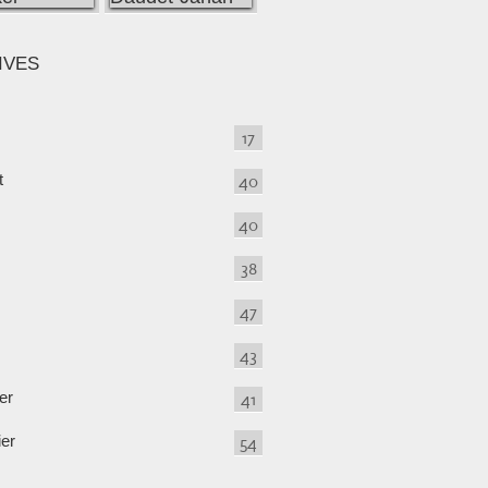
IVES
17
t
40
40
38
47
43
er
41
ier
54