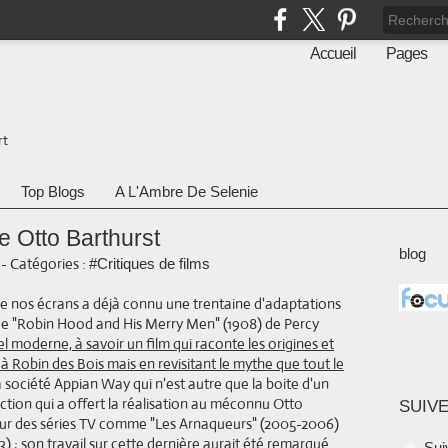
Accueil
Pages
rt
Top Blogs
A L'Ambre De Selenie
e Otto Barthurst
blog
-
Catégories :
#Critiques de films
e nos écrans a déjà connu une trentaine d'adaptations
age "Robin Hood and His Merry Men" (1908) de Percy
el moderne, à savoir un film qui raconte les origines et
 Robin des Bois mais en revisitant le mythe que tout le
 la société Appian Way qui n'est autre que la boite d'un
ction qui a offert la réalisation au méconnu Otto
SUIVE
i sur des séries TV comme "Les Arnaqueurs" (2005-2006)
) ; son travail sur cette dernière aurait été remarqué.
Sui