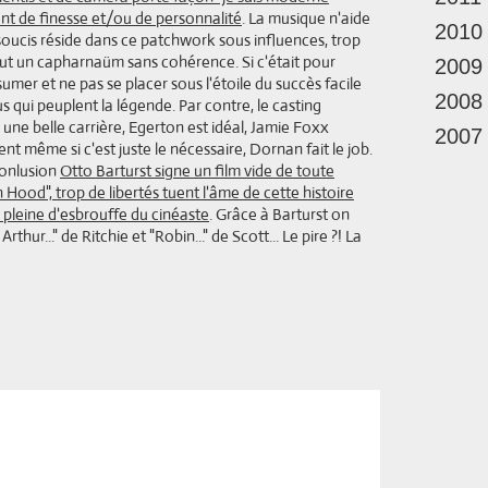
nt de finesse et/ou de personnalité
. La musique n'aide
2010
oucis réside dans ce patchwork sous influences, trop
tout un capharnaüm sans cohérence. Si c'était pour
2009
ssumer et ne pas se placer sous l'étoile du succès facile
2008
s qui peuplent la légende. Par contre, le casting
une belle carrière, Egerton est idéal, Jamie Foxx
2007
 même si c'est juste le nécessaire, Dornan fait le job.
conlusion
Otto Barturst signe un film vide de toute
Hood", trop de libertés tuent l'âme de cette histoire
e pleine d'esbrouffe du cinéaste
. Grâce à Barturst on
thur..." de Ritchie et "Robin..." de Scott... Le pire ?! La