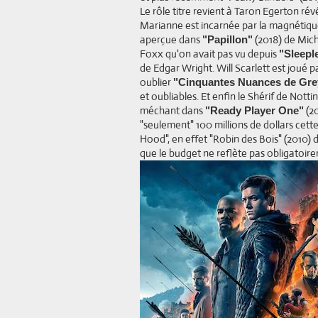
Le rôle titre revient à Taron Egerton rév
Marianne est incarnée par la magnétiqu
aperçue dans
(2018) de Micha
"Papillon"
Foxx qu'on avait pas vu depuis
"Sleepl
de Edgar Wright. Will Scarlett est joué 
oublier
"Cinquantes Nuances de Gre
et oubliables. Et enfin le Shérif de No
méchant dans
(20
"Ready Player One"
"seulement" 100 millions de dollars cett
Hood", en effet "Robin des Bois" (2010) de
que le budget ne reflète pas obligatoirem