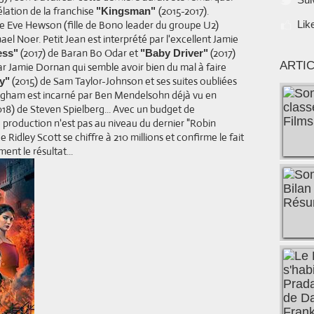
élation de la franchise
(2015-2017).
"Kingsman"
e Eve Hewson (fille de Bono leader du groupe U2)
Lik
el Noer. Petit Jean est interprété par l'excellent Jamie
(2017) de Baran Bo Odar et
(2017)
ess"
"Baby Driver"
ARTI
par Jamie Dornan qui semble avoir bien du mal à faire
(2015) de Sam Taylor-Johnson et ses suites oubliées
y"
ttingham est incarné par Ben Mendelsohn déjà vu en
18) de Steven Spielberg... Avec un budget de
e production n'est pas au niveau du dernier "Robin
 Ridley Scott se chiffre à 210 millions et confirme le fait
ent le résultat...