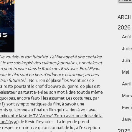
ARCH
2026
Août
Juille
"Je voulais un ton futuriste. J'ai fait appel à une centaine
Juin
 Je me suis inspiré des cultures japonaises, orientales et
on peut trouver dans le Robin des Bois avec Errol Flynn.
Mai
ur le film sont eu tiers d'influence historique, au tiers
ion futuriste."
... Ne lui en déplaise "les Aventures de
Avril
reste pourtant le chef d'oeuvre du genre, de plus est-
iz
alisateur Barturst a-t-il eu son mot à dire tout de même
Mars
quoi pas, encore faut-il les assumer. Les costumes, par
in !), sont symptomatiques du film, à savoir une
Févri
nts qui donne au final un film qui n'a rien à voir avec
 mix entre la série TV "Arrow", Zorro avec une dose de la
Janv
urs" (1991)
de Kevin Reynolds... La légende prend
 respecte en rien ce qu'on connait de lui, à l'exception
2025