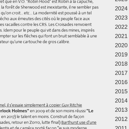
fet que en V.O. "Robin Hood" est Robin à la capuche,
rs, la forêt de Sherwood est inexistante, il ne sembler pas
2024
i qu'on croit... etc... La modernité est poussé à un tel
2023
it écho aux émeutes des cités où le peuple face aux
es racailles contre les CRS. Les Croisades renvoient
2022
. Idem pour le peuple qui vit dans des mines, inspirés
2021
ompter sur les flèches qui font un bruit semblable à une
ateur qu'une cartouche de gros calibre.
2020
2019
2018
2017
2016
2015
2014
el, il s'essaie simplement à copier Guy Ritchie
2013
en 2009 et de son moins réussi
rlock Holmes"
"Le
en 2017) le talent en moins. Construit de façon
"
2012
sades, retour en Zorro, lutte final)
Barthurst use d'une
2011
lentis et de caméra porté façon "je suis moderne