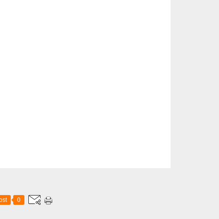
ost
0