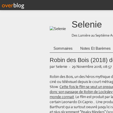
Selenie
Des Lumière au Septième A
Sommaires
Notes Et Barèmes
Robin des Bois (2018) d
par Selenie
-
29 Novembre 2018, 08:57
Robin des Bois, un des héros mythique d
ciné ou télévisuel depuis le court métr
Stow.
Cette fois le film se veut un prequ
donc son passage de Robin de Locksley à
monde connait
. Le film est produit par
certain Leonardo Di Caprio... Une produ
Barthurst qui a surtout oeuvré jusqu'ic
et plus récemment "Peaky Blinders" (2013