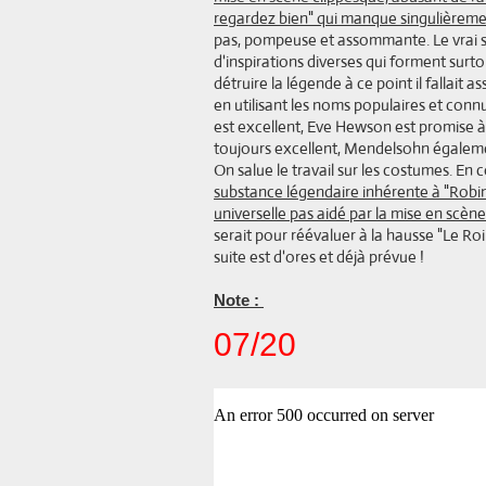
regardez bien" qui manque singulièreme
pas, pompeuse et assommante. Le vrai s
d'inspirations diverses qui forment sur
détruire la légende à ce point il fallait a
en utilisant les noms populaires et connu
est excellent, Eve Hewson est promise à 
toujours excellent, Mendelsohn également
On salue le travail sur les costumes. En 
substance légendaire inhérente à "Robin 
universelle pas aidé par la mise en scèn
serait pour réévaluer à la hausse "Le Roi Ar
suite est d'ores et déjà prévue !
Note :
07/20