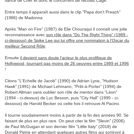
fiancé de Cher et donc le concurrent de Nicolas Cage.
Entre temps il apparaît aussi dans le clip "Papa don't Preach"
(1986) de Madonna
Après "Man on Fire" (1987) de Elie Chouraqui il connaît une jolie
reconnaissance avec
son rôle dans "Do The Right Thing" (1989 -
ci-dessous) de Spike Lee qui lui offre une nomination à l'Oscar du
meilleur Second Rôle
.
Ensuite
il devient sans doute l'acteur le plus prolifique de
Hollywood, tournant pas moins de 26 oeuvres entre 1989 et 1996
!
Citons "L'Echelle de Jacob" (1990) de Adrian Lyne, "Hudson
Hawk" (1991) de Michael Lehmann, "Prêt-à-Porter" (1994) de
Robert Altman sans oublier son rôle de mentor dans "Léon"
(1994 - ci-dessus) de Luc Besson, puis "City Hall" (1995 - ci-
dessous) de Harold Becker où cette fois il retrouve Al Pacino.
Il tourne soudainement moins à partir de la fin des années 90. Se
faisant de plus en plus rare. On peut citer le film "Slevin" (2006)
de Paul McGuigan et son dernier film "Little Italy" (2018) de
Donald Petrie en attendant quelques autres films qui sortiront à