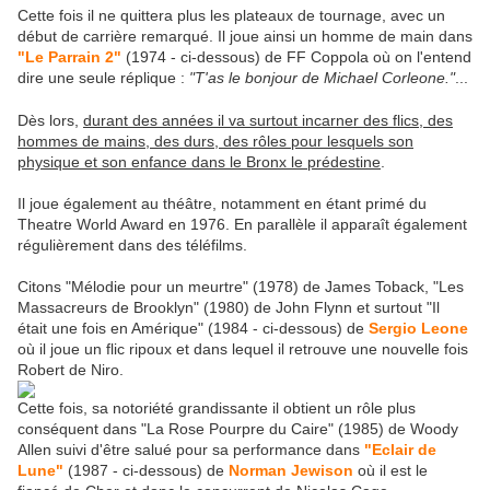
Cette fois il ne quittera plus les plateaux de tournage, avec un
début de carrière remarqué. Il joue ainsi un homme de main dans
"Le Parrain 2"
(1974 - ci-dessous) de FF Coppola où on l'entend
dire une seule réplique :
"T'as le bonjour de Michael Corleone."
...
Dès lors,
durant des années il va surtout incarner des flics, des
hommes de mains, des durs, des rôles pour lesquels son
physique et son enfance dans le Bronx le prédestine
.
Il joue également au théâtre, notamment en étant primé du
Theatre World Award en 1976. En parallèle il apparaît également
régulièrement dans des téléfilms.
Citons "Mélodie pour un meurtre" (1978) de James Toback, "Les
Massacreurs de Brooklyn" (1980) de John Flynn et surtout "Il
était une fois en Amérique" (1984 - ci-dessous) de
Sergio Leone
où il joue un flic ripoux et dans lequel il retrouve une nouvelle fois
Robert de Niro.
Cette fois, sa notoriété grandissante il obtient un rôle plus
conséquent dans "La Rose Pourpre du Caire" (1985) de Woody
Allen suivi d'être salué pour sa performance dans
"Eclair de
Lune"
(1987 - ci-dessous) de
Norman Jewison
où il est le