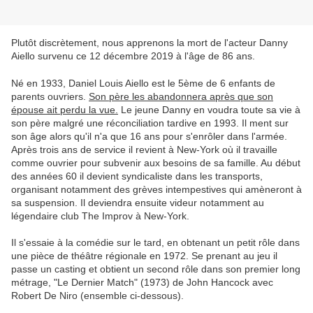
Plutôt discrètement, nous apprenons la mort de l'acteur Danny
Aiello survenu ce 12 décembre 2019 à l'âge de 86 ans.
Né en 1933, Daniel Louis Aiello est le 5ème de 6 enfants de
parents ouvriers.
Son père les abandonnera après que son
épouse ait perdu la vue.
Le jeune Danny en voudra toute sa vie à
son père malgré une réconciliation tardive en 1993. Il ment sur
son âge alors qu'il n'a que 16 ans pour s'enrôler dans l'armée.
Après trois ans de service il revient à New-York où il travaille
comme ouvrier pour subvenir aux besoins de sa famille. Au début
des années 60 il devient syndicaliste dans les transports,
organisant notamment des grèves intempestives qui amèneront à
sa suspension. Il deviendra ensuite videur notamment au
légendaire club The Improv à New-York.
Il s'essaie à la comédie sur le tard, en obtenant un petit rôle dans
une pièce de théâtre régionale en 1972. Se prenant au jeu il
passe un casting et obtient un second rôle dans son premier long
métrage, "Le Dernier Match" (1973) de John Hancock avec
Robert De Niro (ensemble ci-dessous).