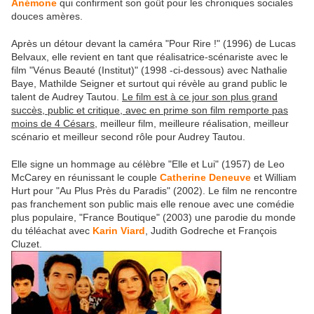
Anémone
qui confirment son goût pour les chroniques sociales
douces amères.
Après un détour devant la caméra "Pour Rire !" (1996) de Lucas
Belvaux, elle revient en tant que réalisatrice-scénariste avec le
film "Vénus Beauté (Institut)" (1998 -ci-dessous) avec Nathalie
Baye, Mathilde Seigner et surtout qui révèle au grand public le
talent de Audrey Tautou.
Le film est à ce jour son plus grand
succès, public et critique, avec en prime son film remporte pas
moins de 4 Césars
, meilleur film, meilleure réalisation, meilleur
scénario et meilleur second rôle pour Audrey Tautou.
Elle signe un hommage au célèbre "Elle et Lui" (1957) de Leo
McCarey en réunissant le couple
Catherine Deneuve
et William
Hurt pour "Au Plus Près du Paradis" (2002). Le film ne rencontre
pas franchement son public mais elle renoue avec une comédie
plus populaire, "France Boutique" (2003) une parodie du monde
du téléachat avec
Karin Viard
, Judith Godreche et François
Cluzet.