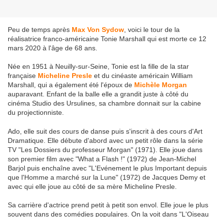
Peu de temps après
Max Von Sydow
, voici le tour de la
réalisatrice franco-américaine Tonie Marshall qui est morte ce 12
mars 2020 à l'âge de 68 ans.
Née en 1951 à Neuilly-sur-Seine, Tonie est la fille de la star
française
Micheline Presle
et du cinéaste américain William
Marshall, qui a également été l'époux de
Michèle Morgan
auparavant. Enfant de la balle elle a grandit juste à côté du
cinéma Studio des Ursulines, sa chambre donnait sur la cabine
du projectionniste.
Ado, elle suit des cours de danse puis s'inscrit à des cours d'Art
Dramatique. Elle débute d'abord avec un petit rôle dans la série
TV "Les Dossiers du professeur Morgan" (1971). Elle joue dans
son premier film avec "What a Flash !" (1972) de Jean-Michel
Barjol puis enchaîne avec "L'Evénement le plus Important depuis
que l'Homme a marché sur la Lune" (1972) de Jacques Demy et
avec qui elle joue au côté de sa mère Micheline Presle.
Sa carrière d'actrice prend petit à petit son envol. Elle joue le plus
souvent dans des comédies populaires. On la voit dans "L'Oiseau