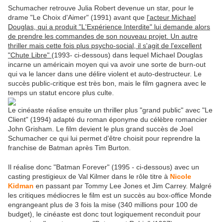
Schumacher retrouve Julia Robert devenue un star, pour le
drame "Le Choix d'Aimer" (1991) avant que
l'acteur Michael
Douglas, qui a produit "L'Expérience Interdite" lui demande alors
de prendre les commandes de son nouveau projet. Un autre
thriller mais cette fois plus psycho-social, il s'agit de l'excellent
"Chute Libre"
(1993- ci-dessous) dans lequel Michael Douglas
incarne un américain moyen qui va avoir une sorte de burn-out
qui va le lancer dans une délire violent et auto-destructeur. Le
succès public-critique est très bon, mais le film gagnera avec le
temps un statut encore plus culte.
Le cinéaste réalise ensuite un thriller plus "grand public" avec "Le
Client" (1994) adapté du roman éponyme du célèbre romancier
John Grisham. Le film devient le plus grand succès de Joel
Schumacher ce qui lui permet d'être choisit pour reprendre la
franchise de Batman après Tim Burton.
Il réalise donc "Batman Forever" (1995 - ci-dessous) avec un
casting prestigieux de Val Kilmer dans le rôle titre à
Nicole
Kidman
en passant par Tommy Lee Jones et Jim Carrey. Malgré
les critiques médiocres le film est un succès au box-office Monde
engrangeant plus de 3 fois la mise (340 millions pour 100 de
budget), le cinéaste est donc tout logiquement reconduit pour