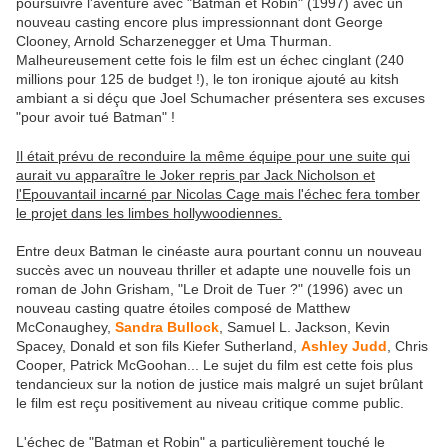
poursuivre l'aventure avec "Batman et Robin" (1997) avec un
nouveau casting encore plus impressionnant dont George
Clooney, Arnold Scharzenegger et Uma Thurman.
Malheureusement cette fois le film est un échec cinglant (240
millions pour 125 de budget !), le ton ironique ajouté au kitsh
ambiant a si déçu que Joel Schumacher présentera ses excuses
"pour avoir tué Batman" !
Il était prévu de reconduire la même équipe pour une suite qui
aurait vu apparaître le Joker repris par Jack Nicholson et
l'Epouvantail incarné par Nicolas Cage mais l'échec fera tomber
le projet dans les limbes hollywoodiennes.
Entre deux Batman le cinéaste aura pourtant connu un nouveau
succès avec un nouveau thriller et adapte une nouvelle fois un
roman de John Grisham, "Le Droit de Tuer ?" (1996) avec un
nouveau casting quatre étoiles composé de Matthew
McConaughey,
Sandra Bullock
, Samuel L. Jackson, Kevin
Spacey, Donald et son fils Kiefer Sutherland,
Ashley Judd
, Chris
Cooper, Patrick McGoohan... Le sujet du film est cette fois plus
tendancieux sur la notion de justice mais malgré un sujet brûlant
le film est reçu positivement au niveau critique comme public.
L'échec de "Batman et Robin" a particulièrement touché le