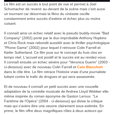
Le film est un succès à tout point de vue et permet à Joel
Schumacher de revenir au-devant de la scène mais c'est aussi
un tournant car désormais la filmo du cinéaste oscille
constamment entre succès d'estime et échec plus ou moins
cuisant.
Il connaît ainsi un échec relatif avec le pseudo buddy-movie "Bad
Company" (2002) porté par le duo improbable Anthony Hopkins
et Chris Rock mais rebondit aussitôt avec le thriller psychologique
"Phone Game" (2002) pour lequel il retrouve Colin Farrell et
Kiefer Sutherland. Ce film joue sur le concept du huis clos en
temps réel. L'accueil est positif et le succès est au rendez-vous.
Il connaît ensuite un échec sévère pour "Veronica Guerin" (2003 -
ci-dessous) avec de nouveau Colin Farrell et
Cate Blanchett
dans le rôle titre. Le film retrace l'histoire vraie d'une journaliste
luttant contre le trafic de drogues et qui sera assassinée.
Et de nouveau il connaît un petit succès avec une nouvelle
adaptation de la comédie musicale de Andrew Lloyd Webber elle-
même inspirée du roman éponyme de Gaston Leroux. "Le
Fantôme de l'Opéra" (2004 - ci-dessous) qui divise la critique
mais qui s'avère être une oeuvre clairement sous-estimée. En
prime, le film offre deux magnifiques rôles à deux acteurs qui