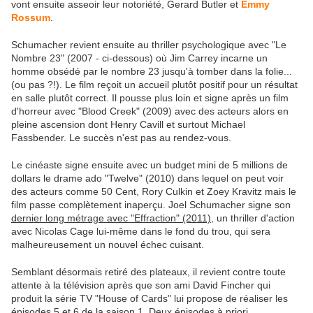
vont ensuite asseoir leur notoriété, Gerard Butler et
Emmy
Rossum
.
Schumacher revient ensuite au thriller psychologique avec "Le
Nombre 23" (2007 - ci-dessous) où Jim Carrey incarne un
homme obsédé par le nombre 23 jusqu'à tomber dans la folie...
(ou pas ?!). Le film reçoit un accueil plutôt positif pour un résultat
en salle plutôt correct. Il pousse plus loin et signe après un film
d'horreur avec "Blood Creek" (2009) avec des acteurs alors en
pleine ascension dont Henry Cavill et surtout Michael
Fassbender. Le succès n'est pas au rendez-vous.
Le cinéaste signe ensuite avec un budget mini de 5 millions de
dollars le drame ado "Twelve" (2010) dans lequel on peut voir
des acteurs comme 50 Cent, Rory Culkin et Zoey Kravitz mais le
film passe complètement inaperçu. Joel Schumacher signe son
dernier long métrage avec "Effraction" (2011)
, un thriller d'action
avec Nicolas Cage lui-même dans le fond du trou, qui sera
malheureusement un nouvel échec cuisant.
Semblant désormais retiré des plateaux, il revient contre toute
attente à la télévision après que son ami David Fincher qui
produit la série TV "House of Cards" lui propose de réaliser les
épisodes 5 et 6 de la saison 1. Deux épisodes à priori