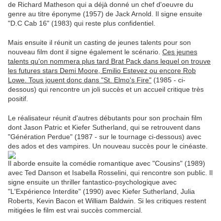
de Richard Matheson qui a déjà donné un chef d'oeuvre du
genre au titre éponyme (1957) de Jack Arnold. Il signe ensuite
"D.C Cab 16" (1983) qui reste plus confidentiel.
Mais ensuite il réunit un casting de jeunes talents pour son
nouveau film dont il signe également le scénario.
Ces jeunes
talents qu'on nommera plus tard Brat Pack dans lequel on trouve
les futures stars Demi Moore, Emilio Estevez ou encore Rob
Lowe. Tous jouent donc dans "St. Elmo's Fire"
(1985 - ci-
dessous) qui rencontre un joli succès et un accueil critique très
positif.
Le réalisateur réunit d'autres débutants pour son prochain film
dont Jason Patric et Kiefer Sutherland, qui se retrouvent dans
"Génération Perdue" (1987 - sur le tournage ci-dessous) avec
des ados et des vampires. Un nouveau succès pour le cinéaste.
Il aborde ensuite la comédie romantique avec "Cousins" (1989)
avec Ted Danson et Isabella Rosselini, qui rencontre son public. Il
signe ensuite un thriller fantastico-psychologique avec
"L'Expérience Interdite" (1990) avec Kiefer Sutherland, Julia
Roberts, Kevin Bacon et William Baldwin. Si les critiques restent
mitigées le film est vrai succès commercial.