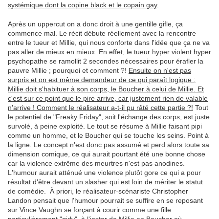
systémique dont la copine black et le copain gay
.
Après un uppercut on a donc droit à une gentille gifle, ça
commence mal. Le récit débute réellement avec la rencontre
entre le tueur et Millie, qui nous conforte dans l'idée que ça ne va
pas aller de mieux en mieux. En effet, le tueur hyper violent hyper
psychopathe se ramollit 2 secondes nécessaires pour érafler la
pauvre Millie ; pourquoi et comment ?!
Ensuite on n'est pas
surpris et on est même demandeur de ce qui paraît logique :
Millie doit s'habituer à son corps, le Boucher à celui de Millie. Et
c'est sur ce point que le pire arrive, car justement rien de valable
n'arrive ! Comment le réalisateur a-t-il pu râté cette partie ?!
Tout
le potentiel de "Freaky Friday", soit l'échange des corps, est juste
survolé, à peine exploité. Le tout se résume à Millie faisant pipi
comme un homme, et le Boucher qui se touche les seins. Point à
la ligne. Le concept n'est donc pas assumé et perd alors toute sa
dimension comique, ce qui aurait pourtant été une bonne chose
car la violence extrême des meurtres n'est pas anodines.
L'humour aurait atténué une violence plutôt gore ce qui a pour
résultat d'être devant un slasher qui est loin de mériter le statut
de comédie. À priori, le réalisateur-scénariste Christopher
Landon pensait que l'humour pourrait se suffire en se reposant
sur Vince Vaughn se forçant à courir comme une fille