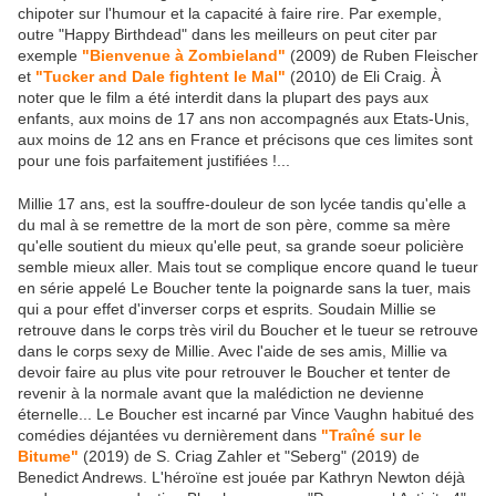
chipoter sur l'humour et la capacité à faire rire. Par exemple,
outre "Happy Birthdead" dans les meilleurs on peut citer par
exemple
"Bienvenue à Zombieland"
(2009) de Ruben Fleischer
et
"Tucker and Dale fightent le Mal"
(2010) de Eli Craig. À
noter que le film a été interdit dans la plupart des pays aux
enfants, aux moins de 17 ans non accompagnés aux Etats-Unis,
aux moins de 12 ans en France et précisons que ces limites sont
pour une fois parfaitement justifiées !...
Millie 17 ans, est la souffre-douleur de son lycée tandis qu'elle a
du mal à se remettre de la mort de son père, comme sa mère
qu'elle soutient du mieux qu'elle peut, sa grande soeur policière
semble mieux aller. Mais tout se complique encore quand le tueur
en série appelé Le Boucher tente la poignarde sans la tuer, mais
qui a pour effet d'inverser corps et esprits. Soudain Millie se
retrouve dans le corps très viril du Boucher et le tueur se retrouve
dans le corps sexy de Millie. Avec l'aide de ses amis, Millie va
devoir faire au plus vite pour retrouver le Boucher et tenter de
revenir à la normale avant que la malédiction ne devienne
éternelle... Le Boucher est incarné par Vince Vaughn habitué des
comédies déjantées vu dernièrement dans
"Traîné sur le
Bitume"
(2019) de S. Criag Zahler et "Seberg" (2019) de
Benedict Andrews. L'héroïne est jouée par Kathryn Newton déjà