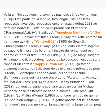
Voilà un film que nous ne sommes pas tous sûr de voir un jour
puisqu'il fait partie de la longue, très longue liste des films
repoussés, avancés, repoussés encore jusqu'à début 2021 au
dernière nouvelle. Cette nouvelle production Blumhouse
("Paranormal Activity", "insidious",
"American Nightmare"
,
"Get
Out"
... etc...) devait s'intituler "Freaky Friday the 13th" comme un
hommage aux films
"Vendredi 13"
(1980) de Sean S.
Cunningham et "Freaky Friday" (2003) de Mark Waters, logique
puisque le film est très librement inspiré du roman dont est
adapté ce dernier film, "Freaky Friday" (1972) de Mary Rodgers.
Finalement le titre est donc raccourci. Le concept n'est pas sans
rappeler un certain
"Happy Birthdead"
(2017), ça tombe
vraiment bien car le réalisateur de celui-ci est le même que pour
"Freaky", Christopher Landon donc, qui sort de l'écurie
Blumhouse pour qui il a signé entre autre "Paranormal Activity :
the Marked Ones" (2014) et la suite "Happy Birthdead 2 You"
(2019). Landon co-signe le scénario avec un certain Michael
Kennedy, obscur cinéaste de série Z comme "One Man Out"
(1989), "Le Maître d'Arme" (1993) ou encore un truc du genre
"Le Scorpion Rouge 2" (1994). Le genre abordé est la "comédie
horrifique", un sous-genre qui brasse lui-même large car on peut