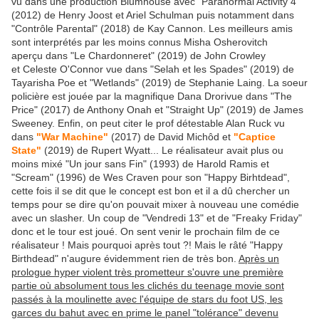
vu dans une production Blumhouse avec "Paranormal Activity 4"
(2012) de Henry Joost et Ariel Schulman puis notamment dans
"Contrôle Parental" (2018) de Kay Cannon. Les meilleurs amis
sont interprétés par les moins connus Misha Osherovitch
aperçu dans "Le Chardonneret" (2019) de John Crowley
et Celeste O'Connor vue dans "Selah et les Spades" (2019) de
Tayarisha Poe et "Wetlands" (2019) de Stephanie Laing. La soeur
policière est jouée par la magnifique Dana Drorivue dans "The
Price" (2017) de Anthony Onah et "Straight Up" (2019) de James
Sweeney. Enfin, on peut citer le prof détestable Alan Ruck vu
dans
"War Machine"
(2017) de David Michôd et
"Captice
State"
(2019) de Rupert Wyatt... Le réalisateur avait plus ou
moins mixé "Un jour sans Fin" (1993) de Harold Ramis et
"Scream" (1996) de Wes Craven pour son "Happy Birhtdead",
cette fois il se dit que le concept est bon et il a dû chercher un
temps pour se dire qu'on pouvait mixer à nouveau une comédie
avec un slasher. Un coup de "Vendredi 13" et de "Freaky Friday"
donc et le tour est joué. On sent venir le prochain film de ce
réalisateur ! Mais pourquoi après tout ?! Mais le râté "Happy
Birthdead" n'augure évidemment rien de très bon.
Après un
prologue hyper violent très prometteur s'ouvre une première
partie où absolument tous les clichés du teenage movie sont
passés à la moulinette avec l'équipe de stars du foot US, les
garces du bahut avec en prime le panel "tolérance" devenu