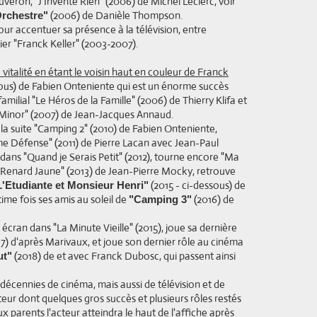
veron, "J'Invente Rien" (2006) de Michel Leclerc, voir
(2006) de Danièle Thompson.
Orchestre"
our accentuer sa présence à la télévision, entre
icier "Franck Keller" (2003-2007).
 vitalité en étant le voisin haut en couleur de Franck
ous) de Fabien Onteniente qui est un énorme succès
milial "Le Héros de la Famille" (2006) de Thierry Klifa et
 Minor" (2007) de Jean-Jacques Annaud.
 la suite "Camping 2" (2010) de Fabien Onteniente,
me Défense" (2011) de Pierre Lacan avec Jean-Paul
dans "Quand je Serais Petit" (2012), tourne encore "Ma
e Renard Jaune" (2013) de Jean-Pierre Mocky, retrouve
(2015 - ci-dessous) de
L'Etudiante et Monsieur Henri"
ime fois ses amis au soleil de
(2016) de
"Camping 3"
t écran dans "La Minute Vieille" (2015), joue sa dernière
17) d'après Marivaux, et joue son dernier rôle au cinéma
(2018) de et avec Franck Dubosc, qui passent ainsi
ut"
décennies de cinéma, mais aussi de télévision et de
eur dont quelques gros succès et plusieurs rôles restés
x parents l'acteur atteindra le haut de l'affiche après