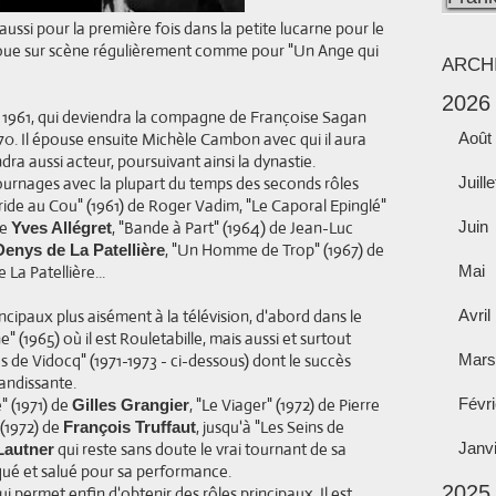
t aussi pour la première fois dans la petite lucarne pour le
t joue sur scène régulièrement comme pour "Un Ange qui
ARCH
2026
 1961, qui deviendra la compagne de Françoise Sagan
70. Il épouse ensuite Michèle Cambon avec qui il aura
Août
dra aussi acteur, poursuivant ainsi la dynastie.
tournages avec la plupart du temps des seconds rôles
Juille
ride au Cou" (1961) de Roger Vadim, "Le Caporal Epinglé"
de
, "Bande à Part" (1964) de Jean-Luc
Juin
Yves Allégret
, "Un Homme de Trop" (1967) de
Denys de La Patellière
La Patellière...
Mai
incipaux plus aisément à la télévision, d'abord dans le
Avril
 (1965) où il est Rouletabille, mais aussi et surtout
s de Vidocq" (1971-1973 - ci-dessous) dont le succès
Mars
randissante.
" (1971) de
, "Le Viager" (1972) de Pierre
Févri
Gilles Grangier
(1972) de
, jusqu'à "Les Seins de
François Truffaut
qui reste sans doute le vrai tournant de sa
Janv
Lautner
rqué et salué pour sa performance.
2025
ui permet enfin d'obtenir des rôles principaux. Il est