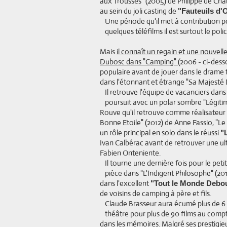
aux Trousses" (2005) de Philippe de Chau
au sein du joli casting de
"Fauteuils d'
Une période qu'il met à contribution p
quelques téléfilms il est surtout le pol
Mais
il connaît un regain et une nouvelle
Dubosc dans "Camping"
(2006 - ci-dess
populaire avant de jouer dans le drame fa
dans l'étonnant et étrange "Sa Majesté
Il retrouve l'équipe de vacanciers dans
poursuit avec un polar sombre "Légiti
Rouve qu'il retrouve comme réalisateur 
Bonne Etoile" (2012) de Anne Fassio, "L
un rôle principal en solo dans le réussi
"
Ivan Calbérac avant de retrouver une ult
Fabien Onteniente.
Il tourne une dernière fois pour le peti
pièce dans "L'Indigent Philosophe" (20
dans l'excellent
"Tout le Monde Debo
de voisins de camping à père et fils.
Claude Brasseur aura écumé plus de 6 
théâtre pour plus de 90 films au compt
dans les mémoires. Malgré ses prestigieu