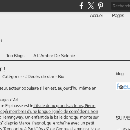
Accueil
Pages
rt
Top Blogs
A L'Ambre De Selenie
 !
blog
-
Catégories :
#Décès de star - Bio
ur, acteur populaire s'il en est, aujourd'hui même en
rre Espinasse est le
fils de deux grands acteurs, Pierre
déjà membres d'une longue lignée de comédiens. Son
est Hemingway.
Un enfant de la balle donc qui monte sur
SUIVE
as" d'après Marcel Pagnol, qui enchaîne avec un petit
 "Rencontre à Paris" (1956) de Georges Lampin suivi de
Sui