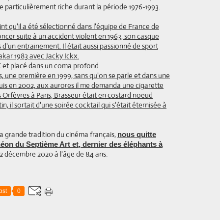
particulièrement riche durant la période 1976-1993.
oint qu'il a été sélectionné dans l'équipe de France de
noncer suite à un accident violent en 1963, son casque
 d'un entrainement. Il était aussi passionné de sport
kar 1983 avec Jacky Ickx.
s, une première en 1999, sans qu'on se parle et dans une
, puis en 2002, aux aurores il me demanda une cigarette
s Orfèvres à Paris, Brasseur était en costard noeud
, il sortait d'une soirée cocktail qui s'était éternisée à
la grande tradition du cinéma français,
nous quitte
héon du Septième Art et, dernier des éléphants à
22 décembre 2020 à l'âge de 84 ans.
ost
0