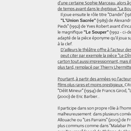
d'une certaine Sophie Marceau, alors âg
de temps avant dans le dyptique "La Bo
Il joue ensuite le rôle titre "Dandin" 
(1989) de Alexandr
"L'Union Sacrée"
Pieds" (1992) de Yves Robert avant d'inc
le magnifique
(1992 - ci-
"Le Souper"
adapté de la pièce éponyme qu'il joua s
à la clef.
D'ailleurs le théâtre offre à l'acteur
peut citer par exemple la pièce "Le Dîn
carton tout aussi impressionnant, mais il
plus tard, remplacé par Thierry Lhermitte
Pourtant, à partir des années 90 l'acteur 
films plus rares et moins prestigieux.
Cit
"Délit Mineur" (1994) de Francis Girod,
(2000) de Eric Barbier...
Il participe dans son propre rôle à l'ho
malheureusement dans plusieurs coméd
Allouache ou "Les Parrains" (2005) de Fré
plus communs comme dans "Malabar Princ