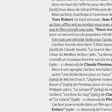
donc en haut de l'affiche pour des f
(1976) tous deux de Gérard Pirès puis d
Mais surtout, il participe à l'aventure 
où il est ami avec
Yves Robert
Jean 
au box-office est au rendez-vous avec e
que le film connaît une suite,
"Nous iro
pour un second succès populaire mérité
S'en suit une période faste pour l'act
L'acteur tourne ainsi dans "L'Etat Sauv
(1978) de Claude Sautet, "La Guerre des 
César du Meilleur Acteur 1980, "La Banqui
connaît un nouveau énorme succès en 
(1980 - ci-dessous) de
Claude Pinotea
Alors à son apogée, l'acteur enchaîne
autre "Une Robe Noire pour un Tueur" 
(1982) de Michel Drach, "Légitime Violenc
Boum 2" (1982) de Pinoteau pour un nouv
Philippe Labro, "Le Léopard" (1984) de 
Godard, "Les Rois du Gag" (1985) de
Cla
et "La Gitane" (1986 - ci-dessous) de
Phi
L'acteur joue ensuite dans un film qui
(1986 - ci-dessous) de Franci
Enfers"