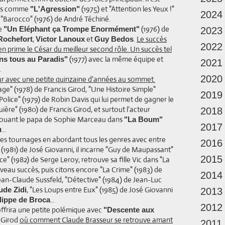
ilms comme
(1975) et "Attention les Yeux !"
"L'Agression"
2024
e "Barocco" (1976) de André Téchiné.
de
(1976) de
"Un Eléphant ça Trompe Enormément"
2023
,
et
.
Le succès
Rochefort
Victor Lanoux
Guy Bedos
2022
n prime le César du meilleur second rôle. Un succès tel
(1977) avec la même équipe et
ns tous au Paradis"
2021
.
2020
eur avec une petite quinzaine d'années au sommet.
age" (1978) de Francis Girod, "Une Histoire Simple"
2019
Police" (1979) de Robin Davis qui lui permet de gagner le
ère" (1980) de Francis Girod, et surtout l'acteur
2018
jouant le papa de Sophie Marceau dans
"La Boum"
2017
...
u
 les tournages en abordant tous les genres avec entre
2016
(1981) de José Giovanni, il incarne "Guy de Maupassant"
2015
e" (1982) de Serge Leroy, retrouve sa fille Vic dans "La
eau succès, puis citons encore "La Crime" (1983) de
2014
Jean-Claude Sussfeld, "Détective" (1984) de Jean-Luc
, "Les Loups entre Eux" (1985) de José Giovanni
ude Zidi
2013
...
lippe de Broca
2012
 offrira une petite polémique avec
"Descente aux
s Girod
où comment Claude Brasseur se retrouve amant
2011