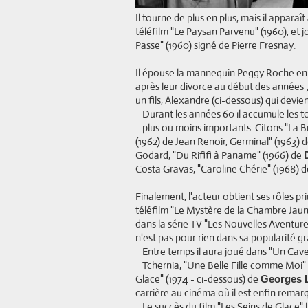
Il tourne de plus en plus, mais il apparaî
téléfilm "Le Paysan Parvenu" (1960), e
Passe" (1960) signé de Pierre Fresnay.
Il épouse la mannequin Peggy Roche en
après leur divorce au début des années 
un fils, Alexandre (ci-dessous) qui devien
Durant les années 60 il accumule les 
plus ou moins importants. Citons "La B
(1962) de Jean Renoir, Germinal" (1963) 
Godard, "Du Rififi à Paname" (1966) de
Costa Gravas, "Caroline Chérie" (1968) de 
Finalement, l'acteur obtient ses rôles pr
téléfilm "Le Mystère de la Chambre Jaune"
dans la série TV "Les Nouvelles Aventure
n'est pas pour rien dans sa popularité g
Entre temps il aura joué dans "Un Cave
Tchernia, "Une Belle Fille comme Moi" 
Glace" (1974 - ci-dessous) de
Georges 
carrière au cinéma où il est enfin rema
Le succès du film "Les Seins de Glace" l