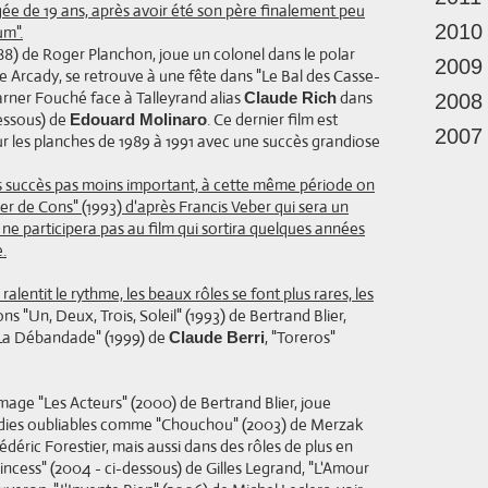
ée de 19 ans, après avoir été son père finalement peu
2010
um".
(1988) de Roger Planchon, joue un colonel dans le polar
2009
e Arcady, se retrouve à une fête dans "Le Bal des Casse-
arner Fouché face à Talleyrand alias
dans
Claude Rich
2008
dessous) de
. Ce dernier film est
Edouard Molinaro
2007
ur les planches de 1989 à 1991 avec une succès grandiose
 des succès pas moins important, à cette même période on
er de Cons" (1993) d'après Francis Veber qui sera un
 ne participera pas au film qui sortira quelques années
.
ralentit le rythme, les beaux rôles se font plus rares, les
ons "Un, Deux, Trois, Soleil" (1993) de Bertrand Blier,
 "La Débandade" (1999) de
, "Toreros"
Claude Berri
mmage "Les Acteurs" (2000) de Bertrand Blier, joue
ies oubliables comme "Chouchou" (2003) de Merzak
déric Forestier, mais aussi dans des rôles de plus en
ess" (2004 - ci-dessous) de Gilles Legrand, "L'Amour