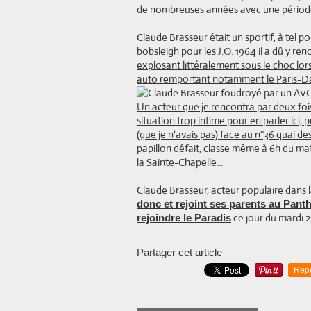
de nombreuses années avec une période 
Claude Brasseur était un sportif, à tel p
bobsleigh pour les J.O. 1964 il a dû y re
explosant littéralement sous le choc lors
auto remportant notamment le Paris-Da
Un acteur que je rencontra par deux foi
situation trop intime pour en parler ici
(que je n'avais pas) face au n°36 quai de
papillon défait, classe même à 6h du matin
la Sainte-Chapelle
...
Claude Brasseur, acteur populaire dans 
donc et rejoint ses parents au Pant
ce jour du mardi 
rejoindre le Paradis
Partager cet article
Rep