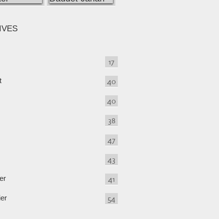
IVES
17
t
40
40
38
47
43
er
41
ier
54