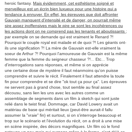
heroic fantasy.
Mais évidemment, cet esthétisme soigné et
merveilleux est un écrin bien luxueux pour une histoire qui a
tendance à ennuyer. En effet, les épreuves que doit affronter
Gauvain manquent d'intensité et de danger, on pourrait même
sire assez inoffensives mais le pire se sont les incohérences ou
les actions dont on ne comprend pas les tenants et aboutissants
;
par exemple on se demande qui est vraiment le Renard ?!
Pourquoi le couple royal est malade et de quoi ?! Les géants ont-
ils une signification ?! La mère de Gauvain est-elle vraiment la
soeur de Arthur ?! Pourquoi l'amoureuse de Gauvain est la même
femme que la femme du seigneur chasseur ?!... Etc... Trop
d'interrogations sans réponses, et même si on apprécie
une certaine dose de mystère il faut néanmoins qu'on puisse
comprendre et suivre le récit. Finalement il faut attendre la toute
fin pour comprendre et se dire "ok tout ça pour ça". Les épreuves
ne servent pas à grand chose, tout semble au final assez
décousu, sans lien les uns avec les autres comme un
assemblage de segments dans un film à sketch qui sont juste
relié dans le twist final. Dommage, car David Lowery avait un
matériau de base qui méritait lieux (peut-être aurait-il fallu
assumer la "vraie" fin) et surtout, si on s'interroge beaucoup et
trop sur le scénario et l'évolution du récit, on a droit à une mise
en scène inspirée, des décors magnifiques. Un film où le fond