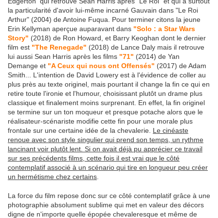
Edgerton qui retrouve Sean Harris après "Le Roi" et qui a surtout
la particularité d'avoir lui-même incarné Gauvain dans "Le Roi
Arthur" (2004) de Antoine Fuqua. Pour terminer citons la jeune
Erin Kellyman aperçue auparavant dans
"Solo : a Star Wars
Story"
(2018) de Ron Howard, et Barry Keoghan dont le dernier
film est
"The Renegade"
(2018) de Lance Daly mais il retrouve
lui aussi Sean Harris après les films
"71"
(2014) de Yan
Demange et
"A Ceux qui nous ont Offensés"
(2017) de Adam
Smith... L'intention de David Lowery est à l'évidence de coller au
plus près au texte originel, mais pourtant il change la fin ce qui en
retire toute l'ironie et l'humour, choisissant plutôt un drame plus
classique et finalement moins surprenant. En effet, la fin originel
se termine sur un ton moqueur et presque potache alors que le
réalisateur-scénariste modifie cette fin pour une morale plus
frontale sur une certaine idée de la chevalerie.
Le cinéaste
renoue avec son style singulier qui prend son temps, un rythme
lancinant voir plutôt lent. Si on avait déjà pu apprécier ce travail
sur ses précédents films, cette fois il est vrai que le côté
contemplatif associé à un scénario qui tire en longueur peu créer
un hermétisme chez certains
.
La force du film repose donc sur ce côté contemplatif grâce à une
photographie absolument sublime qui met en valeur des décors
digne de n'importe quelle épopée chevaleresque et même de