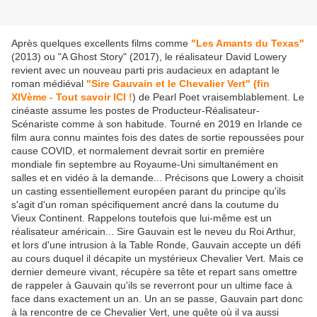
Après quelques excellents films comme
"Les Amants du Texas"
(2013) ou "A Ghost Story" (2017), le réalisateur David Lowery
revient avec un nouveau parti pris audacieux en adaptant le
roman médiéval
"Sire Gauvain et le Chevalier Vert" (fin
XIVème - Tout savoir ICI !
) de Pearl Poet vraisemblablement. Le
cinéaste assume les postes de Producteur-Réalisateur-
Scénariste comme à son habitude. Tourné en 2019 en Irlande ce
film aura connu maintes fois des dates de sortie repoussées pour
cause COVID, et normalement devrait sortir en première
mondiale fin septembre au Royaume-Uni simultanément en
salles et en vidéo à la demande... Précisons que Lowery a choisit
un casting essentiellement européen parant du principe qu'ils
s'agit d'un roman spécifiquement ancré dans la coutume du
Vieux Continent. Rappelons toutefois que lui-même est un
réalisateur américain... Sire Gauvain est le neveu du Roi Arthur,
et lors d'une intrusion à la Table Ronde, Gauvain accepte un défi
au cours duquel il décapite un mystérieux Chevalier Vert. Mais ce
dernier demeure vivant, récupère sa tête et repart sans omettre
de rappeler à Gauvain qu'ils se reverront pour un ultime face à
face dans exactement un an. Un an se passe, Gauvain part donc
à la rencontre de ce Chevalier Vert, une quête où il va aussi