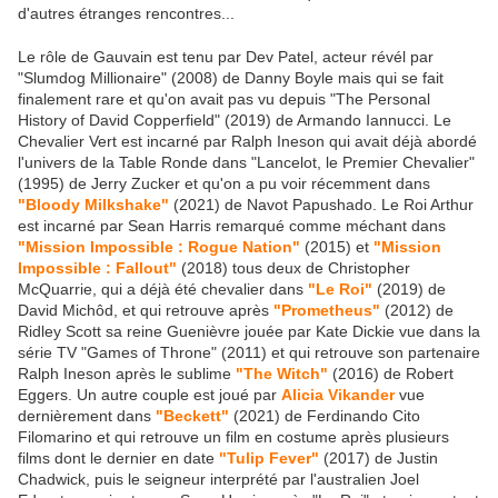
d'autres étranges rencontres...
Le rôle de Gauvain est tenu par Dev Patel, acteur révél par
"Slumdog Millionaire" (2008) de Danny Boyle mais qui se fait
finalement rare et qu'on avait pas vu depuis "The Personal
History of David Copperfield" (2019) de Armando Iannucci. Le
Chevalier Vert est incarné par Ralph Ineson qui avait déjà abordé
l'univers de la Table Ronde dans "Lancelot, le Premier Chevalier"
(1995) de Jerry Zucker et qu'on a pu voir récemment dans
"Bloody Milkshake"
(2021) de Navot Papushado. Le Roi Arthur
est incarné par Sean Harris remarqué comme méchant dans
"Mission Impossible : Rogue Nation"
(2015) et
"Mission
Impossible : Fallout"
(2018) tous deux de Christopher
McQuarrie, qui a déjà été chevalier dans
"Le Roi"
(2019) de
David Michôd, et qui retrouve après
"Prometheus"
(2012) de
Ridley Scott sa reine Guenièvre jouée par Kate Dickie vue dans la
série TV "Games of Throne" (2011) et qui retrouve son partenaire
Ralph Ineson après le sublime
"The Witch"
(2016) de Robert
Eggers. Un autre couple est joué par
Alicia Vikander
vue
dernièrement dans
"Beckett"
(2021) de Ferdinando Cito
Filomarino et qui retrouve un film en costume après plusieurs
films dont le dernier en date
"Tulip Fever"
(2017) de Justin
Chadwick, puis le seigneur interprété par l'australien Joel