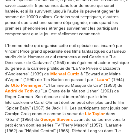
savoir accueillir 5 personnes dans leur demeure qui serait
hantée, et si ils survivent jusqu'à l'aube ils peuvent gagner la
somme de 10000 dollars. Certains sont sceptiques, d'autres
pensent que c'est une somme déjà gagnée, mais quand les
premiers phénomènes étranges surviennent les participants
comprennent que le jeu est réellement commencé...
L'homme riche qui organise cette nuit spéciale est incarné par
Vincent Price grand spécialiste des films fantastiques du fameux
studio de la Hammer et qui retrouvera aussi Castle sur "Le
Désosseur de Cadavres" (1959) mais également acteur mythique
du genre à la carrière prolifique de "La Vie Privée d'Elizabeth
d'Angleterre" (1939) de
Michael Curtiz
à "Edward aux Mains
d'Argent" (1990) de Tim Burton en passant par
"Laura"
(1944)
de
Otto Preminger
, "L'Homme au Masque de Cire" (1953) de
André de Toth
ou "La Chute de la Maison Usher" (1961) de
Roger Corman. Son épouse est interprétée par le très
hitchcockienne Carol Ohmart dont on peut citer plus tard le film
"Spider Baby" (1967) de Jack Hill. Les participants sont joués par
Carolyn Craig connue comme la soeur de
Liz Taylor
dans
"Géant" (1956) de
George Stevens
avant de se tourner vers le
petit écran dont les séries TV "Perry Mason" (1957), "Laramie"
(1962) ou "Hôpital Central" (1963), Richard Long vu dans "Le