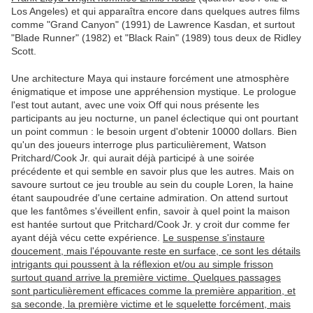
Los Angeles) et qui apparaîtra encore dans quelques autres films
comme "Grand Canyon" (1991) de Lawrence Kasdan, et surtout
"Blade Runner" (1982) et "Black Rain" (1989) tous deux de Ridley
Scott.
Une architecture Maya qui instaure forcément une atmosphère
énigmatique et impose une appréhension mystique. Le prologue
l'est tout autant, avec une voix Off qui nous présente les
participants au jeu nocturne, un panel éclectique qui ont pourtant
un point commun : le besoin urgent d'obtenir 10000 dollars. Bien
qu'un des joueurs interroge plus particulièrement, Watson
Pritchard/Cook Jr. qui aurait déjà participé à une soirée
précédente et qui semble en savoir plus que les autres. Mais on
savoure surtout ce jeu trouble au sein du couple Loren, la haine
étant saupoudrée d'une certaine admiration. On attend surtout
que les fantômes s'éveillent enfin, savoir à quel point la maison
est hantée surtout que Pritchard/Cook Jr. y croit dur comme fer
ayant déjà vécu cette expérience.
Le suspense s'instaure
doucement, mais l'épouvante reste en surface, ce sont les détails
intrigants qui poussent à la réflexion et/ou au simple frisson
surtout quand arrive la première victime. Quelques passages
sont particulièrement efficaces comme la première apparition, et
sa seconde, la première victime et le squelette forcément, mais