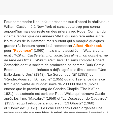
Pour comprendre il nous faut présenter tout d'abord le réalisateur
William Castle, né à New-York et sans doute trop peu connu
aujourd'hui mais qui reste un des piliers avec Roger Corman du
cinéma fantastique des années 50-60 qui inspirera entre autre
les studios de la Hammer, mais surtout qui a marqué quelques
grands réalisateurs après lui à commencer
Alfred Hitchcock
pour
"Psychose"
(1960), mais citons aussi John Waters qui a
écrit :
"William Castle était mon idole. Ses films m'on donné envie
de faire des films... William était Dieu.
" Et sans compter Robert
Zemeckis dont la société de production se nomme Dark Castle
Entertainement. Le cinéaste a déjà signé des films comme "Une
Balle dans le Dos" (1949), "Le Serpent du Nil" (1953) ou
"Rendez-Vous sur l'Amazone" (1955) quand il se lance dans ce
film d'épouvante au budget limité de 200000 dollars (moins
encore que le premier long de Charles Chaplin "The Kid" en
1921). Le scénario est écrit par Robb White qui retrouve Castle
après les films "Macabre" (1958) et "Le Désosseur de Cadavres"
(1959) et qu'il retrouvera encore sur "13 Ghosts" (1960)
et "Homicide" (1961)... Le riche Fréderick Loren organise une
soirée spéciale sur une idée, à priori, de son épouse Annabelle, à