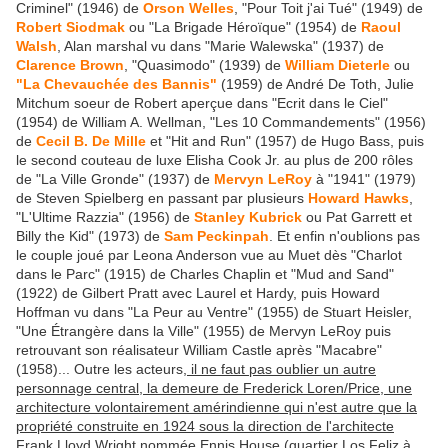
Criminel" (1946) de
Orson Welles
, "Pour Toit j'ai Tué" (1949) de
Robert Siodmak
ou "La Brigade Héroïque" (1954) de
Raoul
Walsh
, Alan marshal vu dans "Marie Walewska" (1937) de
Clarence Brown
, "Quasimodo" (1939) de
William Dieterle
ou
"La Chevauchée des Bannis"
(1959) de André De Toth, Julie
Mitchum soeur de Robert aperçue dans "Ecrit dans le Ciel"
(1954) de William A. Wellman, "Les 10 Commandements" (1956)
de
Cecil B. De Mille
et "Hit and Run" (1957) de Hugo Bass, puis
le second couteau de luxe Elisha Cook Jr. au plus de 200 rôles
de "La Ville Gronde" (1937) de
Mervyn LeRoy
à "1941" (1979)
de Steven Spielberg en passant par plusieurs
Howard Hawks
,
"L'Ultime Razzia" (1956) de
Stanley Kubrick
ou Pat Garrett et
Billy the Kid" (1973) de
Sam Peckinpah
. Et enfin n'oublions pas
le couple joué par Leona Anderson vue au Muet dès "Charlot
dans le Parc" (1915) de Charles Chaplin et "Mud and Sand"
(1922) de Gilbert Pratt avec Laurel et Hardy, puis Howard
Hoffman vu dans "La Peur au Ventre" (1955) de Stuart Heisler,
"Une Étrangère dans la Ville" (1955) de Mervyn LeRoy puis
retrouvant son réalisateur William Castle après "Macabre"
(1958)... Outre les acteurs,
il ne faut pas oublier un autre
personnage central, la demeure de Frederick Loren/Price, une
architecture volontairement amérindienne qui n'est autre que la
propriété construite en 1924 sous la direction de l'architecte
Frank Lloyd Wright nommée Ennis House
(quartier Los Feliz à