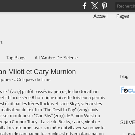
Accueil
Pages
rt
Top Blogs
A L'Ambre De Selenie
n Milott et Cary Murnion
blog
ories :
#Critiques de films
hwick" (2017) plutôt passés inaperçus, le duo Jonathan
tit film de série B horrifique qui cette fois leur a permis
st écrit par les frères Ruckus et Lane Skye, scénaristes
réalisateur du téléfilm "The Devil to Pay" (2019), puis
asser monteur sur "Gun Shy" (2017) de Simon West ou
eegan Connor Tracy... La vie de Becky, 13 ans, vient de
SUIVE
it alors retourner avec son père qui vit avec sa nouvelle
maison de campagne, le couple est pris en otage par un
Sui