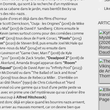
n Dominik, qui sont à la recherche d'un mystérieux
is sa cabane dans le jardin, mais bientôt Becky va
Lik
rs des néo-nazis...
uée d'ores et déjà dans des films d'horreur
ARTI
e Scott Derrickson, "Ouija : les Origines" (2016) de Mike
u Mal" (2017) de David F. Sandberg. Citons ensuite le
 Kevin James surtout connu pour des comédies comme
(2012) tous deux de Frank Coraci,
(2015)
rd"
"Pixels"
(2020) de Steven Brill, puis ensuite Joel McHale qui
en"
ivre-nous du Mal" (2014) et vu ensuite dans
 Levinson et "Game Over, Man !" (2018) de Kyle
 "300" (2006) de Zack Snyder,
(2018) de
"Deadpool 2"
s Akerlund, Amanda Brugel apparue dans
"Room"
(2016) de David Ayer ou "Infinity Pool" (2023)
 Squad"
n McDonald vu dans "The Ballad of Jack and Rose"
" (2009) tous deux de Rebecca Miller... D'emblée on
i râté l'Avion" (1990) de Chris Columbus et "Hard
rvival où une gamine qui a tout d'une petite peste va
 avec en prime une clef mystérieuse qui va s'avérer être
beaucoup à
).
Alfred Hitchcock
est donc déjà en place quand les bourrins nazis arrivent,
 arriver au mauvais moment, car on devine bien que