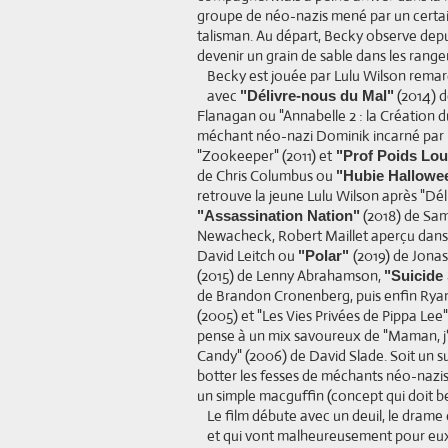
groupe de néo-nazis mené par un certai
talisman. Au départ, Becky observe depu
devenir un grain de sable dans les range
Becky est jouée par Lulu Wilson remarq
avec
(2014) d
"Délivre-nous du Mal"
Flanagan ou "Annabelle 2 : la Création d
méchant néo-nazi Dominik incarné par
"Zookeeper" (2011) et
"Prof Poids Lou
de Chris Columbus ou
"Hubie Hallowe
retrouve la jeune Lulu Wilson après "Dél
(2018) de Sam
"Assassination Nation"
Newacheck, Robert Maillet aperçu dans
David Leitch ou
(2019) de Jona
"Polar"
(2015) de Lenny Abrahamson,
"Suicide
de Brandon Cronenberg, puis enfin Rya
(2005) et "Les Vies Privées de Pippa Lee
pense à un mix savoureux de "Maman, j'a
Candy" (2006) de David Slade. Soit un su
botter les fesses de méchants néo-nazis
un simple macguffin (concept qui doit 
Le film débute avec un deuil, le drame 
et qui vont malheureusement pour eux