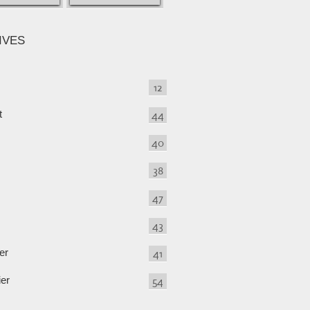
IVES
12
t
44
40
38
47
43
er
41
ier
54