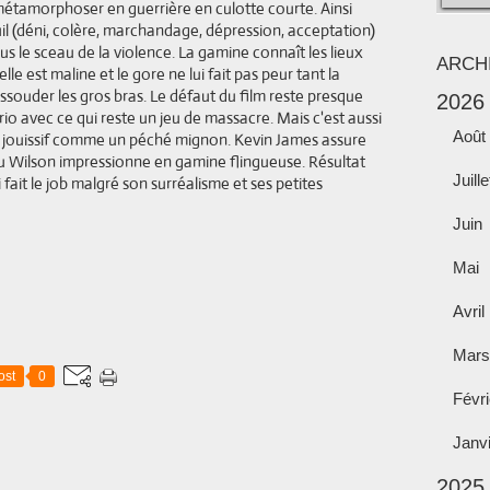
 métamorphoser en guerrière en culotte courte. Ainsi
l (déni, colère, marchandage, dépression, acceptation)
ous le sceau de la violence. La gamine connaît les lieux
ARCH
le est maline et le gore ne lui fait pas peur tant la
essouder les gros bras. Le défaut du film reste presque
2026
o avec ce qui reste un jeu de massacre. Mais c'est aussi
Août
te jouissif comme un péché mignon. Kevin James assure
lu Wilson impressionne en gamine flingueuse. Résultat
Juille
 fait le job malgré son surréalisme et ses petites
Juin
Mai
Avril
Mars
ost
0
Févri
Janv
2025