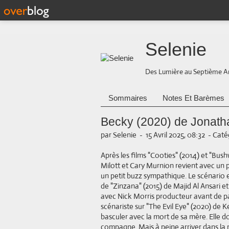
Selenie
Des Lumière au Septième A
Sommaires
Notes Et Barèmes
Becky (2020) de Jonatha
par Selenie
-
15 Avril 2025, 08:32
-
Catég
Après les films "Cooties" (2014) et "Bus
Milott et Cary Murnion revient avec un pe
un petit buzz sympathique. Le scénario e
de "Zinzana" (2015) de Majid Al Ansari et 
avec Nick Morris producteur avant de p
scénariste sur "The Evil Eye" (2020) de K
basculer avec la mort de sa mère. Elle do
compagne. Mais à peine arriver dans la 