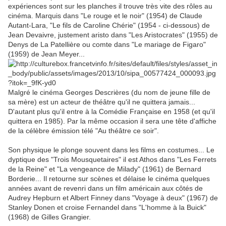
expériences sont sur les planches il trouve très vite des rôles au
cinéma. Marquis dans "Le rouge et le noir" (1954) de Claude
Autant-Lara, "Le fils de Caroline Chérie" (1954 - ci-dessous) de
Jean Devaivre, justement aristo dans "Les Aristocrates" (1955) de
Denys de La Patellière ou comte dans "Le mariage de Figaro"
(1959) de Jean Meyer...
Malgré le cinéma Georges Descrières (du nom de jeune fille de
sa mère) est un acteur de théâtre qu'il ne quittera jamais...
D'autant plus qu'il entre à la Comédie Française en 1958 (et qu'il
quittera en 1985). Par la même occasion il sera une tête d'affiche
de la célèbre émission télé "Au théâtre ce soir".
Son physique le plonge souvent dans les films en costumes... Le
dyptique des "Trois Mousquetaires" il est Athos dans "Les Ferrets
de la Reine" et "La vengeance de Milady" (1961) de Bernard
Borderie... Il retourne sur scènes et délaise le cinéma quelques
années avant de revenri dans un film américain aux côtés de
Audrey Hepburn et Albert Finney dans "Voyage à deux" (1967) de
Stanley Donen et croise Fernandel dans "L'homme à la Buick"
(1968) de Gilles Grangier.