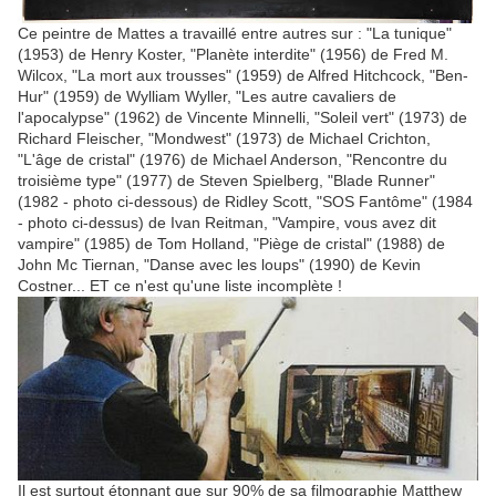
Ce peintre de Mattes a travaillé entre autres sur : "La tunique"
(1953) de Henry Koster, "Planète interdite" (1956) de Fred M.
Wilcox, "La mort aux trousses" (1959) de Alfred Hitchcock, "Ben-
Hur" (1959) de Wylliam Wyller, "Les autre cavaliers de
l'apocalypse" (1962) de Vincente Minnelli, "Soleil vert" (1973) de
Richard Fleischer, "Mondwest" (1973) de Michael Crichton,
"L'âge de cristal" (1976) de Michael Anderson, "Rencontre du
troisième type" (1977) de Steven Spielberg, "Blade Runner"
(1982 - photo ci-dessous) de Ridley Scott, "SOS Fantôme" (1984
- photo ci-dessus) de Ivan Reitman, "Vampire, vous avez dit
vampire" (1985) de Tom Holland, "Piège de cristal" (1988) de
John Mc Tiernan, "Danse avec les loups" (1990) de Kevin
Costner... ET ce n'est qu'une liste incomplète !
Il est surtout étonnant que sur 90% de sa filmographie Matthew