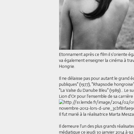
Etonnament après ce film il s'oriente éga
va également enseigner la cinéma à trav
Hongrie.
Il ne délaisse pas pour autant le grand é
publiques" (1977), "Rhapsodie hongroise" 
"La Valse du Danube Bleu" (1989)... Le 
Lion d'Or pour l'ensemble de sa carrière
Il fut marié à la réalisatrice Marta Mes
Il demeure l'un des plus grands réalisat
médiatique ce jeudi 30 janvier 2014 à 92