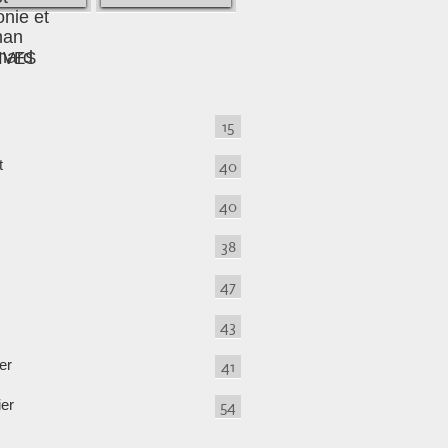
IVES
15
t
40
40
38
47
43
er
41
ier
54