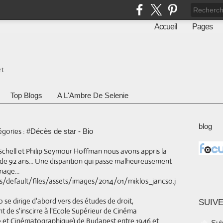
Accueil
Pages
rt
Top Blogs
A L'Ambre De Selenie
o
blog
gories :
#Décès de star - Bio
Schell et Philip Seymour Hoffman nous avons appris la
 de 92 ans... Une disparition qui passe malheureusement
age...
 se dirige d'abord vers des études de droit,
SUIVE
nt de s'inscirre à l'Ecole Supérieur de Cinéma
ue et Cinématographique) de Budapest entre 1946 et
Sui