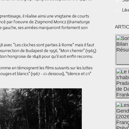
Lik
rentissage, il réalise ainsi une vnigtaine de courts
uencé par l'oeuvre de Zsigmond Moricz (dramaturge
ARTI
 de gauche, ses années marqueront fortement son
58 avec "Les cloches sont parties à Rome" mais il faut
l'insurrection de Budapest de 1956, "Mon chemin" (1965)
ution hongroise de 1848 pour qu'il soit enfin reconnu.
me en témoignent les films suivants sur les luttes
ges et blancs" (1967 - ci-dessous), "Silence et cri"