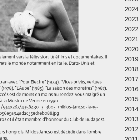
2024
2023
2022
2021
2020
lement vers la télévision, téléfilms et documentaires. Il
2019
ers le monde notamment en Italie, Etats-Unis et
2018
2017
cran avec "Pour Electre" (1974), "Vices privés, vertues
(1978), "L'Aube" (1985), "La saison des monstres" (1987),
2016
succès est de moins en moins au rendez-vous malgré un
2015
 à la Mostra de Venise en 1990.
2014
2013
zaros et il était membre d'honneur du Club de Budapest.
2012
eurs hongrois. Miklos Jancso est décédé dans l'ombre
 ans.
2011