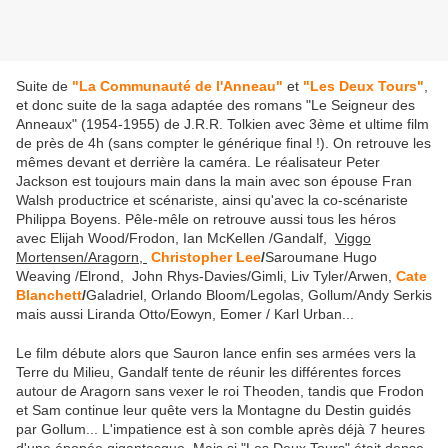
Suite de
"La Communauté de l'Anneau"
et
"Les Deux Tours"
,
et donc suite de la saga adaptée des romans "Le Seigneur des
Anneaux" (1954-1955) de J.R.R. Tolkien avec 3ème et ultime film
de près de 4h (sans compter le générique final !). On retrouve les
mêmes devant et derrière la caméra. Le réalisateur Peter
Jackson est toujours main dans la main avec son épouse Fran
Walsh productrice et scénariste, ainsi qu'avec la co-scénariste
Philippa Boyens. Pêle-mêle on retrouve aussi tous les héros
avec Elijah Wood/Frodon, Ian McKellen /Gandalf,
Viggo
Mortensen/Aragorn,
Christopher Lee
/
Saroumane Hugo
Weaving /Elrond, John Rhys-Davies/Gimli, Liv Tyler/Arwen,
Cate
Blanchett
/
Galadriel, Orlando Bloom/Legolas, Gollum/Andy Serkis
mais aussi Liranda Otto/Eowyn, Eomer / Karl Urban...
Le film débute alors que Sauron lance enfin ses armées vers la
Terre du Milieu, Gandalf tente de réunir les différentes forces
autour de Aragorn sans vexer le roi Theoden, tandis que Frodon
et Sam continue leur quête vers la Montagne du Destin guidés
par Gollum... L'impatience est à son comble après déjà 7 heures