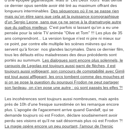
d'une épopée gigantesque. Mais si "Les Deux Tours" était dense
ce dernier opus semble avoir été tiré au maximum offrant des
longueurs interminables.
Des séquences où il ne se passe rien
mais qu'on étire sans que cela ait la puissance iconographique
d'un Sergio Leone, sans que ça ne serve à la dramatrugie autre
que du pathos mielleux
. C'est parfois si lassant qu'on a eu une
pensée pour la série TV animée "Olive et Tom" !!! Les plus de 35
ans comprendront... La version longue n'est ni pire ni mieux sur
ce point, par contre elle multiplie les scènes mièvres qui ne
servent qu'à forcer nos glandes lacrymales. Dans ce dernier film,
tous les défauts et/ou maladresses des deux précédents sont
portés au summum.
Les dialogues sont encore plus solennels, le
carquois de Legolas est toujours aussi garni de flèches, il est
toujours aussi voltigeant, son concours de comptabilité avec Gimli
est tout aussi affligeant, les orcs tombent comme des mouches et
si on se pose la question du pourquoi Frodon ne peut partager
son fardeau, on s'en pose une autre : où sont passés les elfes ?!
Les incohérences sont toujours aussi nombreuses, mais après
près de 10h d'une fresque surestimée on les remarque encore
plus. L'apogée de l'agacement arrive quand Gandalf, qui se
demande toujours où est Frodon, déclare soudainement avoir
perdu ses visions et qu'il ne sait désormais plus où est Frodon ?!
La magie opère encore un peu pourtant, l'amour de l'heroic