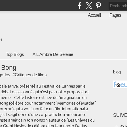
Accueil
Pages
rt
Top Blogs
A L'Ambre De Selenie
o Bong
blog
ories :
#Critiques de films
ndale arrive, présenté au Festival de Cannes par le
e débat occasionné qui n'est pas notre propos ici et
même... Cette histoire est née de l'imagination du
 Bong (célèbre pour notamment "Memories of Murder"
 2010) qui a voulu en faire un film international à
ge, il s'agit donc d'une co-production américano-
SUIVE
riste américain Jon Ronson auteur de "Les Chèvres du
 Grant Heslov, le célèbre directeur photo Darius
Sui