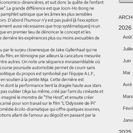
économico-dinancières, et suit donc la quête de l'enfant
e". La grande différence est que Joon-Ho Bong ne
pamphlet satirique que les âmes les plus sensibles
ARCH
rs. D'abord l'humour n'y est pas puéril (à l'exception
ment aussi nécessaires que trop systématiques) ni un
2026
ique en premier lieu de dénoncer le concept et les
Août
e derrière les expériences plus ou moins avouables de
Juille
 par le surjeu clownesque de Jake Gyllenhaal qui ne
e du film, en témoigne par ailleurs la caricature mesurée
Juin
ntre autres. On note une séquence invraisemblable où
 course poursuite automobile permet de courir sans
Mai
politique du propos est symbolisé par l'équipe A.L.F.,
en soutien à la petite Mija. Cette dernière est
Avril
hn dont la performance tient la dragée haute aux stars
pas oublier Okja lui-même, créé par l'ami du cinéaste et
Mars
à imaginé le monstre de "The Host", et ensuite créer
risé pour son travail sur le film
"L'Odyssée de Pi"
Févri
comédie écolo-dramatique qui offre quelques sourires,
tions allant de l'amour au dégoût en passant par la
Janv
!
2025