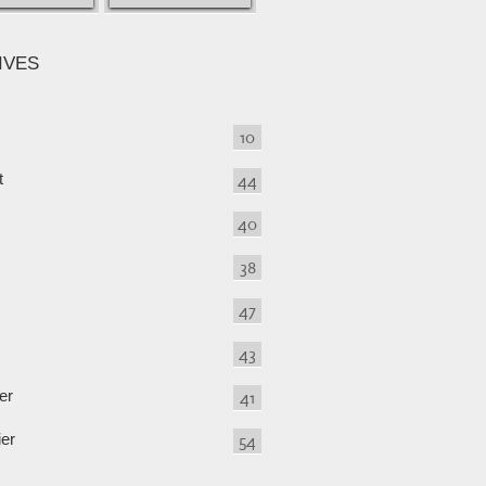
IVES
10
t
44
40
38
47
43
er
41
ier
54