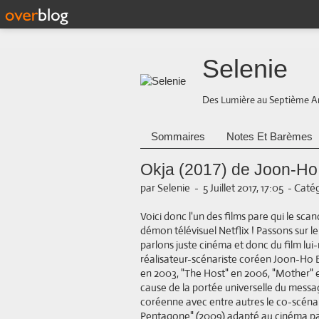
Selenie
Des Lumière au Septième A
Sommaires
Notes Et Barèmes
Okja (2017) de Joon-H
par Selenie
-
5 Juillet 2017, 17:05
-
Catég
Voici donc l'un des films pare qui le sca
démon télévisuel Netflix ! Passons sur l
parlons juste cinéma et donc du film lui-
réalisateur-scénariste coréen Joon-Ho
en 2003, "The Host" en 2006, "Mother" en
cause de la portée universelle du messa
coréenne avec entre autres le co-scéna
Pentagone" (2009) adapté au cinéma par