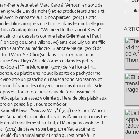
Jean-Pierre Jeunet et Marc Caro à
en 2012 de
"Amour"
n 1996 de David Fincher) et les producteurs Brad Pitt
Lik
rné avec le cinéaste sur
(2013). Cette
"Snowpiercer"
 des films auxquels elle tient et dans lesquels elle joue
ARTI
e Luca Guadagnino et
"We need to tlak about Kevin"
éricain on a des stars comme Jake Gyllenhaal et Paul
en 2013 de Denis Villeneuve) ainsi que Lily Collins fille
s"
d écran s'arrête au médiocre
(2012) de
"Blanche-Neige"
urtout Woo-Sik Choi (vu dans
"Dernier train pour
jeune Seo-Huyn Ahn, déjà aperçu dans les petits
g-Soo et "The Murderer" (2011) de Na Hong-Jin...
 cochon, ou plutôt une nouvelle sorte de pachyderme
 devine être un pastiche du nauséabond Monsanto, et
permarchés pour les citoyens moutons du monde. Si le
propos est toujours d'un sérieux de fond assumé et
ti-capitaliste assez violente qui fera de plus plaisir aux
bord on pense à plusieurs comédies
 Randall Kleiser, "Sauvez Willy" (1994) de Simon Wincer
es Annaud et en oubliant les films d'animation mais très
cile émotionnellement parlant, et là on peux avoir peut-
(2012) de Steven Spielberg. En effet le scénario
e"
éculé d'un animal aimé et chéri qui est retiré à un