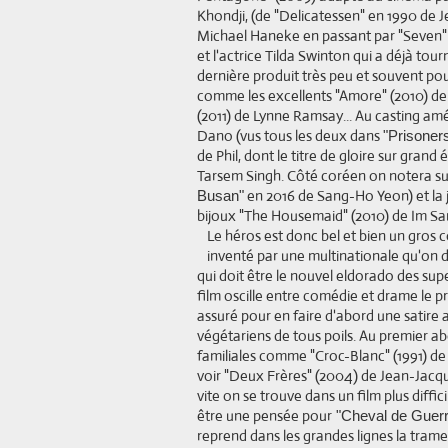
Khondji, (de "Delicatessen" en 1990 de 
Michael Haneke en passant par "Seven" e
et l'actrice Tilda Swinton qui a déjà tou
dernière produit très peu et souvent pour
comme les excellents "Amore" (2010) d
(2011) de Lynne Ramsay... Au casting am
Dano (vus tous les deux dans
"Prisoner
de Phil, dont le titre de gloire sur gran
Tarsem Singh. Côté coréen on notera s
en 2016 de Sang-Ho Yeon) et la 
Busan"
bijoux "The Housemaid" (2010) de Im San
Le héros est donc bel et bien un gros
inventé par une multinationale qu'on
qui doit être le nouvel eldorado des su
film oscille entre comédie et drame le 
assuré pour en faire d'abord une satire an
végétariens de tous poils. Au premier a
familiales comme "Croc-Blanc" (1991) de
voir "Deux Frères" (2004) de Jean-Jacqu
vite on se trouve dans un film plus diffi
être une pensée pour
"Cheval de Guerr
reprend dans les grandes lignes la trame 