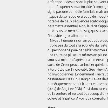
enfant pour des raisons le plus souvent 
pour récupérer son animal de "compagni
signe pas une comédie familiale mais un 
risques de se rappeler à coup de mouchoi
notable de deux séquences scatologique
paramètre essentiel. Non, le récit s'appl
processus de merchandising qui se cach
l'industrie agro-alimentaire.
Niveau humour sinon on peut être déçu
colle pas du tout à la sobriété du rest
du personnage joué par Tilda Swinton e
une chute de plusieurs mètres en pleine
soucis la minute d'après... La dimension 
sorte de Greenpeace animalier qui vient 
interprétée par l'incroyable Seo-Huyn A
hollywoodiennes. Evidemment il ne faut 
dessinateur, Hee Chul Jang qui avait déj
numériquement par Erik-Jan De Boer osca
(2012) de Ang Lee. "Okja" est donc une 
de l'aventure et surtout beaucoup d'émo
colère et la justice. A voir et à conseiller 
Note :