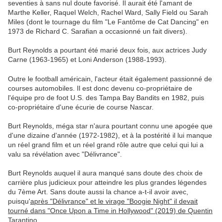
seventies à sans nul doute favorisé. Il aurait été l'amant de
Marthe Keller, Raquel Welch, Rachel Ward, Sally Field ou Sarah
Miles (dont le tournage du film "Le Fantôme de Cat Dancing" en
1973 de Richard C. Sarafian a occasionné un fait divers).
Burt Reynolds a pourtant été marié deux fois, aux actrices Judy
Carne (1963-1965) et Loni Anderson (1988-1993).
Outre le football américain, l'acteur était également passionné de
courses automobiles. Il est donc devenu co-propriétaire de
l'équipe pro de foot U.S. des Tampa Bay Bandits en 1982, puis
co-propriétaire d'une écurie de course Nascar.
Burt Reynolds, méga star n'aura pourtant connu une apogée que
d'une dizaine d'année (1972-1982), et à la postérité il lui manque
un réel grand film et un réel grand rôle autre que celui qui lui a
valu sa révélation avec "Délivrance".
Burt Reynolds auquel il aura manqué sans doute des choix de
carrière plus judicieux pour atteindre les plus grandes légendes
du 7ème Art. Sans doute aussi la chance a-t-il avoir avec,
puisqu'
après "Délivrance" et le virage "Boogie Night" il devait
tourné dans "Once Upon a Time in Hollywood" (2019) de Quentin
Tarantino
...