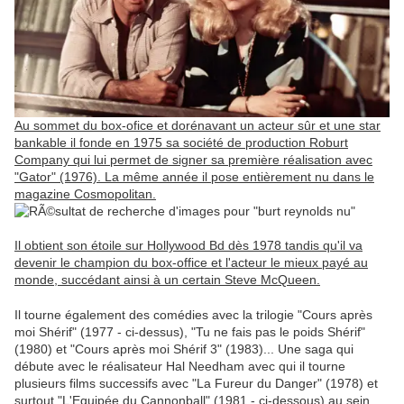
Au sommet du box-ofice et dorénavant un acteur sûr et une star
bankable il fonde en 1975 sa société de production Roburt
Company qui lui permet de signer sa première réalisation avec
"Gator" (1976). La même année il pose entièrement nu dans le
magazine Cosmopolitan.
Il obtient son étoile sur Hollywood Bd dès 1978 tandis qu'il va
devenir le champion du box-office et l'acteur le mieux payé au
monde, succédant ainsi à un certain Steve McQueen.
Il tourne également des comédies avec la trilogie "Cours après
moi Shérif" (1977 - ci-dessus), "Tu ne fais pas le poids Shérif"
(1980) et "Cours après moi Shérif 3" (1983)... Une saga qui
débute avec le réalisateur Hal Needham avec qui il tourne
plusieurs films successifs avec "La Fureur du Danger" (1978) et
surtout "L'Equipée du Cannonball" (1981 - ci-dessous) au sein