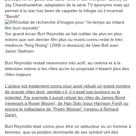
Jay Chandrasekhar, adaptation de la série TV éponyme mais qui
permet à la star has been de rappeler la trilogie où il incarnait
"Bandit".
Sur grand écran Burt Reynolds se fait oublier de plus en plus,
notons que son dernier film plus ou moins connu reste le très
médiocre "King Rising" (2008 ci-dessous) de Uwe Boll avec
Jason Statham.
Burt Reynolds restait néanmoins très actif, au cinéma et à la
télévision même si les rôles qu'on lui proposait n'étaient plus des
rôles majeurs.
L'acteur est également connu pour avoir refusé un grand nombre
de grands rôles dont, semble-t-il, il n'avait pas toujours vu le
potentiel. Par exemple il aurait refusé les rôles de James Bond
(revenant à Roger Moore), de Han Solo (pour Harrison Ford) ou
encore le milliardaire de "Pretty Woman" (revenu à Richard
Gere).
Burt Reynolds était connu pour être un séducteur ou un homme à
femmes, que sa position dominante de sex symbol viril des