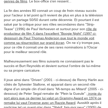
genres de films
. Le box-office s'en ressent...
La fin des années 80 connait un coup de frein niveau succès
pour l'acteur à tel point qu'il revient de plus en plus à la télévision
pour un partage 50/50 durant cette décennie. Et pourtant il est
salué par la critique pour ses rôles secondaires dans "Strip-
Tease" (1996) de Paul Verhoeven et surtout pour son
rôle de
producteur de film X dans l'excellent "Boogie Night" (1997 ci-
dessous) de Paul Thomas Anderson que tout le monde voit
comme sa résurrection sur grand écran
. On ne s'y trompe pas,
pour ce rôle il connait une de ses rares nominations à l'Oscar
pour le meilleur second rôle.
Malheureusement ses films suivants ne connaissent pas le
succès et Burt Reynolds et devient surtout l'ombre de lui-même
ou sa propre caricature.
Il joue ainsi dans "Driven" (2001 - ci-dessus) de Renny Harlin aux
côtés de Sylvester Stallone, et apparait dans un second rôle
digne d'un simple clin d'oeil dans "Mi-temps au Mitard" (2005 - ci-
dessous) de Peter Segal remake de "Plein la Gueule" ;
ironie du
sort alors que ce dernier lui valut un Grammy Award en 1974 ce
remake lui vaut l'inverse avec un Razzie Award
. Aussitôt après il
participe tel un guest-star dans "Shérif, fais-moi peur" (2005) de