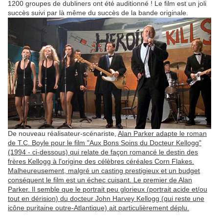
1200 groupes de dubliners ont été auditionné ! Le film est un joli
succès suivi par là même du succès de la bande originale.
De nouveau réalisateur-scénariste,
Alan Parker adapte le roman
de T.C. Boyle pour le film "Aux Bons Soins du Docteur Kellogg"
(1994 - ci-dessous) qui relate de façon romancé le destin des
frères Kellogg à l'origine des célèbres céréales Corn Flakes.
Malheureusement, malgré un casting prestigieux et un budget
conséquent le film est un échec cuisant. Le premier de Alan
Parker. Il semble que le portrait peu glorieux (portrait acide et/ou
tout en dérision) du docteur John Harvey Kellogg (qui reste une
icône puritaine outre-Atlantique) ait particulièrement déplu.