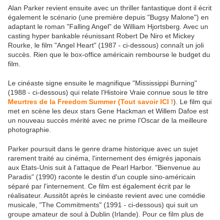
Alan Parker revient ensuite avec un thriller fantastique dont il écrit
également le scénario (une première depuis "Bugsy Malone") en
adaptant le roman "Falling Angel" de William Hjortsberg. Avec un
casting hyper bankable réunissant Robert De Niro et Mickey
Rourke, le film "Angel Heart" (1987 - ci-dessous) connaît un joli
succès. Rien que le box-office américain rembourse le budget du
film.
Le cinéaste signe ensuite le magnifique "Mississippi Burning"
(1988 - ci-dessous) qui relate l'Histoire Vraie connue sous le titre
Meurtres de la Freedom Summer (Tout savoir ICI !
). Le film qui
met en scène les deux stars Gene Hackman et Willem Dafoe est
un nouveau succès mérité avec ne prime l'Oscar de la meilleure
photographie.
Parker poursuit dans le genre drame historique avec un sujet
rarement traité au cinéma, l'internement des émigrés japonais
aux Etats-Unis suit à l'attaque de Pearl Harbor. "Bienvenue au
Paradis" (1990) raconte le destin d'un couple sino-américain
séparé par l'internement. Ce film est également écrit par le
réalisateur. Aussitôt après le cinéaste revient avec une comédie
musicale, "The Commitments" (1991 - ci-dessous) qui suit un
groupe amateur de soul à Dublin (Irlande). Pour ce film plus de