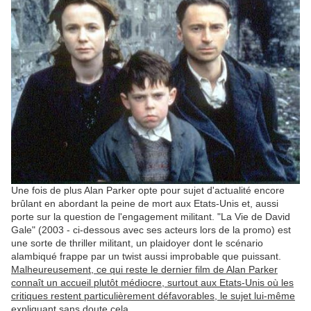
Une fois de plus Alan Parker opte pour sujet d'actualité encore
brûlant en abordant la peine de mort aux Etats-Unis et, aussi
porte sur la question de l'engagement militant. "La Vie de David
Gale" (2003 - ci-dessous avec ses acteurs lors de la promo) est
une sorte de thriller militant, un plaidoyer dont le scénario
alambiqué frappe par un twist aussi improbable que puissant.
Malheureusement, ce qui reste le dernier film de Alan Parker
connaît un accueil plutôt médiocre, surtout aux Etats-Unis où les
critiques restent particulièrement défavorables, le sujet lui-même
expliquant sans doute cela
.