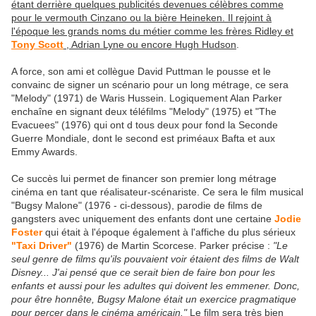
étant derrière quelques publicités devenues célèbres comme
pour le vermouth Cinzano ou la bière Heineken. Il rejoint à
l'époque les grands noms du métier comme les frères Ridley et
Tony Scott
, Adrian Lyne ou encore Hugh Hudson
.
A force, son ami et collègue David Puttman le pousse et le
convainc de signer un scénario pour un long métrage, ce sera
"Melody" (1971) de Waris Hussein. Logiquement Alan Parker
enchaîne en signant deux téléfilms "Melody" (1975) et "The
Evacuees" (1976) qui ont d tous deux pour fond la Seconde
Guerre Mondiale, dont le second est priméaux Bafta et aux
Emmy Awards.
Ce succès lui permet de financer son premier long métrage
cinéma en tant que réalisateur-scénariste. Ce sera le film musical
"Bugsy Malone" (1976 - ci-dessous), parodie de films de
gangsters avec uniquement des enfants dont une certaine
Jodie
Foster
qui était à l'époque également à l'affiche du plus sérieux
"Taxi Driver"
(1976) de Martin Scorcese. Parker précise :
"Le
seul genre de films qu'ils pouvaient voir étaient des films de Walt
Disney... J'ai pensé que ce serait bien de faire bon pour les
enfants et aussi pour les adultes qui doivent les emmener. Donc,
pour être honnête, Bugsy Malone était un exercice pragmatique
pour percer dans le cinéma américain."
Le film sera très bien