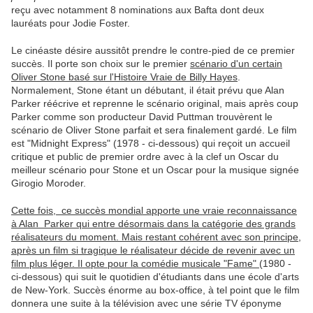
reçu avec notamment 8 nominations aux Bafta dont deux
lauréats pour Jodie Foster.
Le cinéaste désire aussitôt prendre le contre-pied de ce premier
succès. Il porte son choix sur le premier
scénario d'un certain
Oliver Stone basé sur l'Histoire Vraie de Billy Hayes
.
Normalement, Stone étant un débutant, il était prévu que Alan
Parker réécrive et reprenne le scénario original, mais après coup
Parker comme son producteur David Puttman trouvèrent le
scénario de Oliver Stone parfait et sera finalement gardé. Le film
est "Midnight Express" (1978 - ci-dessous) qui reçoit un accueil
critique et public de premier ordre avec à la clef un Oscar du
meilleur scénario pour Stone et un Oscar pour la musique signée
Girogio Moroder.
Cette fois, ce succès mondial apporte une vraie reconnaissance
à Alan Parker qui entre désormais dans la catégorie des grands
réalisateurs du moment. Mais restant cohérent avec son principe,
après un film si tragique le réalisateur décide de revenir avec un
film plus léger. Il opte pour la comédie musicale "Fame"
(1980 -
ci-dessous) qui suit le quotidien d'étudiants dans une école d'arts
de New-York. Succès énorme au box-office, à tel point que le film
donnera une suite à la télévision avec une série TV éponyme