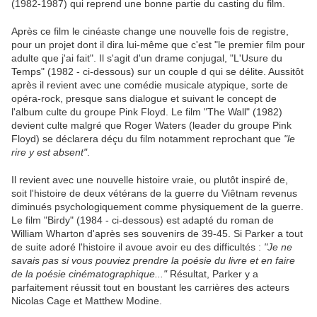
(1982-1987) qui reprend une bonne partie du casting du film.
Après ce film le cinéaste change une nouvelle fois de registre,
pour un projet dont il dira lui-même que c'est "le premier film pour
adulte que j'ai fait". Il s'agit d'un drame conjugal, "L'Usure du
Temps" (1982 - ci-dessous) sur un couple d qui se délite. Aussitôt
après il revient avec une comédie musicale atypique, sorte de
opéra-rock, presque sans dialogue et suivant le concept de
l'album culte du groupe Pink Floyd. Le film "The Wall" (1982)
devient culte malgré que Roger Waters (leader du groupe Pink
Floyd) se déclarera déçu du film notamment reprochant que
"le
rire y est absent"
.
Il revient avec une nouvelle histoire vraie, ou plutôt inspiré de,
soit l'histoire de deux vétérans de la guerre du Viêtnam revenus
diminués psychologiquement comme physiquement de la guerre.
Le film "Birdy" (1984 - ci-dessous) est adapté du roman de
William Wharton d'après ses souvenirs de 39-45. Si Parker a tout
de suite adoré l'histoire il avoue avoir eu des difficultés :
"Je ne
savais pas si vous pouviez prendre la poésie du livre et en faire
de la poésie cinématographique..."
Résultat, Parker y a
parfaitement réussit tout en boustant les carrières des acteurs
Nicolas Cage et Matthew Modine.