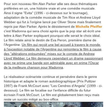
Pour son nouveau film Alan Parker allie ses deux thématiques
préférées en un, une histoire vraie et une comédie musicale.
Ainsi il signe "Evita" (1996 - ci-dessous sur le tournage),
adaptation de la comédie musicale de Tim Rice et Andrew Lloyd
Webber qui fut à l'origine lancé par Oliver Stone mais finalement
repris par Alan Parker. Après le désistement de
Michelle Pfeiffer
c'est Madonna qui sera choisi après que la pop star ait écrit une
lettre à Alan Parker expliquant pourquoi elle serait le choix idéal.
Le film relate ainsi le destin de Eva Peron, première dame de
l'Argentine.
Un film qui reçoit une bel accueil à travers le monde,
à l'exception notable de l'Argentine qui remontera le film à cause
des "altérations présumées" mises sur le compte de Andrew
Lloyd Webber. Le film demeure cependant un drame passionnant
avec ne prime une bande son admirable avec en prime l'Oscar
de la meilleure chanson pour Madonna
.
Le réalisateur-scénariste continue et persévère dans le genre
historique et adapte le roman autobiographique (Prix Pulitzer
1997) de Frank McCourt avec "Les Cendres d'Angela" (1999 - ci-
dessous). Le film se focalise sur l'enfance difficile du futur
écrivain Frank McCourt. Le film est globalement bien reçu mais
reste un succès mitigé au box-office.