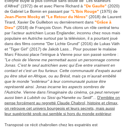
Evelyne Buyle la plus connue sans doute de "Les Malheurs
d'Alfred" (1972) de et avec Pierre Richard à
"De Gaulle"
(2020)
de Gabriel Le Bomin en passant par
"L'Ibis Rouge"
(1975) de
Jean-Pierre Mocky
et
"Le Retour du Héros"
(2018) de Laurent
Tirard, Xavier De Guillebon vu dernièrement dans
"Grâce à
Dieu"
(2018) de François Ozon. Puis citons un rôle central tenu
par l'acteur autrichien Lucas Englander, inconnu chez nous mais
populaire en Autriche surtout par la télévision, il a pourtant joué
dans des films comme "Der Lichte Grund" (2016) de Lukas Väth
et "Tiger Girl" (2017) de Jakob Lass... Pour pousser le malaise
Marc Fitoussi place l'intrigue à Vienne pour son passé sombre :
"Le choix de Vienne me permettait aussi un personnage comme
Jonas. C'est le seul autrichien avec qui Eve entre vraiment en
contact et c'est un fou furieux. Cette communauté d'expats aurait
pu être situé en Afrique, ou au Brésil, mais ça m'aurait embêté
que le monde "extérieur" à leur communauté puisse être
représenté ainsi. Jonas incarne les aspects sombres de
l'Autriche. Vienne dans l'imaginaire du cinéma, ça peut renvoyer
aussi bien à Lubitsh ou Sissi qu'Haneke ou Seidl"
...
D'emblée on
pense forcément au regretté Claude Chabrol, histoire et climax,
on retrouve cet univers bourgeois et leurs secrets, mais aussi
leur supériorité snob qui semble si hors du monde extérieur
.
Transposé ce récit chabrolien chez les expatriés est