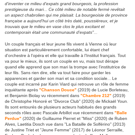
d'inventer ce milieu d'expats grand bourgeois, la profession
prestigieuse du mari... Ce côté milieu de notable fermé revêtait
un aspect chabrolien qui me plaisait. La bourgeoisie de province
française a aujourd'hui un côté très daté, poussiéreux, et je
trouvais que le milieu en vase clos le plus excitant et
contemporain était une communauté d'expats"
...
Un couple français et leur jeune fils vivent à Vienne où leur
situation est particulièrement confortable, lui étant chef
d'orchestre à l'opéra et elle qui travaille à l'Institut français. Tout
va pour le mieux, ils sont un couple en vu, mais tout dérape
quand elle apprend que son mari la trompe avec l'institutrice de
leur fils. Sans rien dire, elle va tout faire pour garder les
apparences et garder son mari et sa condition sociale... Le
couple est incarné par Karin Viard qui retrouve un rôle de femme
inquiétante après
"Chanson Douce"
(2019) de Lucie Borleteau,
et Benjamin Biolay vu récemment dans
"Chambre 212"
(2019)
de Christophe Honoré et "Divorce Club" (2020) de Mickaël Youn.
Ils sont entourés de plusieurs acteurs habitués des grands
seconds rôles avec Pascale Arbillot vue récemment dans
"Balle
Perdue"
(2020) de Guillaume Pierret et "Miss" (2020) de Ruben
Alves, Laetitia Dosch vue dans "La Bataille de Solférino" (2013)
de Justine Triet et "Jeune Femme" (2017) de Léonor Serraille,