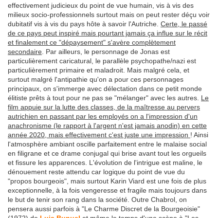
effectivement judicieux du point de vue humain, vis à vis des
milieux socio-professionnels surtout mais on peut rester déçu voir
dubitatif vis à vis du pays hôte à savoir l'Autriche.
Certe, le passé
de ce pays peut inspiré mais pourtant jamais ça influe sur le récit
et finalement ce "dépaysement" s'avère complètement
secondaire
. Par ailleurs, le personnage de Jonas est
particulièrement caricatural, le parallèle psychopathe/nazi est
particulièrement primaire et maladroit. Mais malgré cela, et
surtout malgré l'antipathie qu'on a pour ces personnages
principaux, on s'immerge avec délectation dans ce petit monde
élitiste prêts à tout pour ne pas se "mélanger" avec les autres.
Le
film appuie sur la lutte des classes, de la maîtresse au pervers
autrichien en passant par les employés on a l'impression d'un
anachronisme (le rapport à l'argent n'est jamais anodin) en cette
année 2020, mais effectivement c'est juste une impression
! Ainsi
l'atmosphère ambiant oscille parfaitement entre le malaise social
en filigrane et ce drame conjugal qui brise avant tout les orgueils
et fissure les apparences. L'évolution de l'intrigue est maline, le
dénouement reste attendu car logique du point de vue du
"propos bourgeois", mais surtout Karin Viard est une fois de plus
exceptionnelle, à la fois vengeresse et fragile mais toujours dans
le but de tenir son rang dans la société. Outre Chabrol, on
pensera aussi parfois à "Le Charme Discret de la Bourgeoisie"