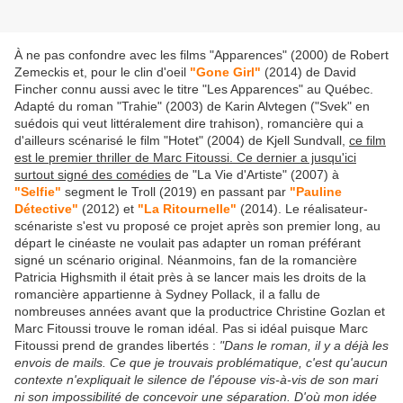
À ne pas confondre avec les films "Apparences" (2000) de Robert
Zemeckis et, pour le clin d'oeil
"Gone Girl"
(2014) de David
Fincher connu aussi avec le titre "Les Apparences" au Québec.
Adapté du roman "Trahie" (2003) de Karin Alvtegen ("Svek" en
suédois qui veut littéralement dire trahison), romancière qui a
d'ailleurs scénarisé le film "Hotet" (2004) de Kjell Sundvall,
ce film
est le premier thriller de Marc Fitoussi. Ce dernier a jusqu'ici
surtout signé des comédies
de "La Vie d'Artiste" (2007) à
"Selfie"
segment le Troll (2019) en passant par
"Pauline
Détective"
(2012) et
"La Ritournelle"
(2014). Le réalisateur-
scénariste s'est vu proposé ce projet après son premier long, au
départ le cinéaste ne voulait pas adapter un roman préférant
signé un scénario original. Néanmoins, fan de la romancière
Patricia Highsmith il était près à se lancer mais les droits de la
romancière appartienne à Sydney Pollack, il a fallu de
nombreuses années avant que la productrice Christine Gozlan et
Marc Fitoussi trouve le roman idéal. Pas si idéal puisque Marc
Fitoussi prend de grandes libertés :
"Dans le roman, il y a déjà les
envois de mails. Ce que je trouvais problématique, c'est qu'aucun
contexte n'expliquait le silence de l'épouse vis-à-vis de son mari
ni son impossibilité de concevoir une séparation. D'où mon idée