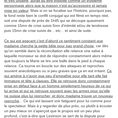
et très urbaine, aurait dû être exploité comme un troisième
personnage alors que la maison n'est qu'accessoire et jamais
mise en valeur
. Mais si on se focalise sur l'histoire, pourquoi pas,
le fond reste bien le conflit conjugal qui est filmé en temps réel,
soit une dispute de près de 1h45 qui se découpe quasiment
comme 15mn de crise suivis 5mn d'intimité et/ou de tendresse
puis 15mn de crise suivis de... etc... et ainsi de suite.
Ce qui est agaçant c'est d'abord ce sentiment constant que
madame cherche la petite bête pour pas grand chose
, car dès
qu'on semble dans la réconciliation elle relance une salve à
laquelle monsieur se doit de répondre constamment alors même
que toujours la Marie se tire une balle dans le pied à chaque
relance. Ca tourne en boucle sur des attaques et reproches
souvent anecdotiques ou si peu graves que ça en est irritant.
Ce
qui amène à n'avoir que peu d'empathie pour elle tant elle fait
immature et tête à claques. Elle se retrouve donc constamment
prise en défaut face à un homme simplement heureux de ce qui
lui arrive et qui se retrouve souvent avec les armes pour qu'elle
ne puisse plus lui reprocher, et donc madame trouve un nouveau
reproche
... Ce qui est lassant voir fatiguant pour lui comme pour
le spectateur. Mais à y regarder de plus près, ou plutôt à écouter
un peu mieux on s'aperçoit que le propos est un peu plus
profond, c'est-à-dire que Levinson se sert de la dispute pour