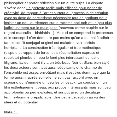
philosopher et porter réflexion sur un autre sujet. La dispute
s'avère donc
un prétexte facile mais efficace pour parler de
créativité, de rapport à l'art et surtout au processus de création
avec sa dose de narcissisme nécessaire tout en profitant pour
insister un peu lourdement sur le racisme anti-noir et un peu plus
judicieusement sur le male gaze
(nouveau terme stupide sur le
regard masculin... blablabla...). Mais si on comprend le processus
et le concept il n'en demeure pas moins qu'on a du mal à adhérer
tant le conflit conjugal originel est maladroit voir parfois
horripilant. La construction très régulier et trop méthodique
(dispute et rapport de force, puis réconciliation express et
rebelote) plombe un peu le fond plus intéressant qui est en
filigrane. Evidemment il y a un très beau Noir et Blanc bien stylé,
les deux acteurs sont tout aussi séduisants et le charme de
l'ensemble est assez envoûtant mais il est très dommage que la
forme aussi inspirée soit-elle ne soit pas raccord avec un
scénario qui s'emmêle un peu les pinceaux. En conclusion, un
film esthétiquement beau, aux propos intéressants mais soit peu
approfondis ou peu exploités, et surtout avec un décalage
femme-homme préjudiciable. Une petite déception au vu des
idées et du potentiel.
Note :