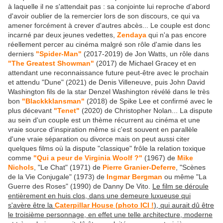
à laquelle il ne s'attendait pas : sa conjointe lui reproche d'abord
d'avoir oublier de la remercier lors de son discours, ce qui va
amener forcément à crever d'autres abcès... Le couple est donc
incarné par deux jeunes vedettes,
Zendaya
qui n'a pas encore
réellement percer au cinéma malgré son rôle d'amie dans les
derniers
"Spider-Man"
(2017-2019) de Jon Watts, un rôle dans
"The Greatest Showman"
(2017) de Michael Gracey et en
attendant une reconnaissance future peut-être avec le prochain
et attendu "Dune" (2021) de Denis Villeneuve, puis John David
Washington fils de la star Denzel Washington révélé dans le très
bon
"Blackkklansman"
(2018) de Spike Lee et confirmé avec le
plus décevant
"Tenet"
(2020) de Christopher Nolan... La dispute
au sein d'un couple est un thème récurrent au cinéma et une
vraie source d'inspiration même si c'est souvent en parallèle
d'une vraie séparation ou divorce mais on peut aussi citer
quelques films où la dispute "classique" frôle la relation toxique
comme
"Qui a peur de Virginia Woolf ?"
(1967) de
Mike
Nichols
, "Le Chat" (1971) de
Pierre Granier-Deferre
, "Scènes
de la Vie Conjugale" (1973) de
Ingmar Bergman
ou même "La
Guerre des Roses" (1990) de Danny De Vito.
Le film se déroule
entièrement en huis clos, dans une demeure luxueuse qui
s'avère être la
Caterpillar House (photo ICI !
), qui aurait dû être
le troisième personnage, en effet une telle architecture, moderne