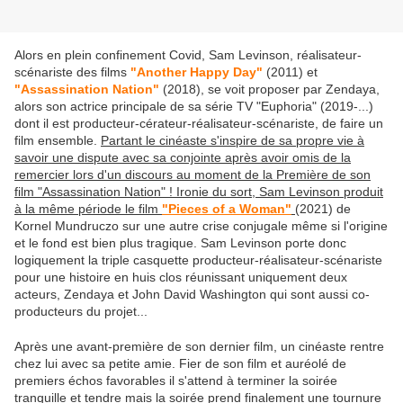
Alors en plein confinement Covid, Sam Levinson, réalisateur-
scénariste des films
"Another Happy Day"
(2011) et
"Assassination Nation"
(2018), se voit proposer par Zendaya,
alors son actrice principale de sa série TV "Euphoria" (2019-...)
dont il est producteur-cérateur-réalisateur-scénariste, de faire un
film ensemble.
Partant le cinéaste s'inspire de sa propre vie à
savoir une dispute avec sa conjointe après avoir omis de la
remercier lors d'un discours au moment de la Première de son
film "Assassination Nation" ! Ironie du sort, Sam Levinson produit
à la même période le film
"Pieces of a Woman"
(2021) de
Kornel Mundruczo sur une autre crise conjugale même si l'origine
et le fond est bien plus tragique. Sam Levinson porte donc
logiquement la triple casquette producteur-réalisateur-scénariste
pour une histoire en huis clos réunissant uniquement deux
acteurs, Zendaya et John David Washington qui sont aussi co-
producteurs du projet...
Après une avant-première de son dernier film, un cinéaste rentre
chez lui avec sa petite amie. Fier de son film et auréolé de
premiers échos favorables il s'attend à terminer la soirée
tranquille et tendre mais la soirée prend finalement une tournure