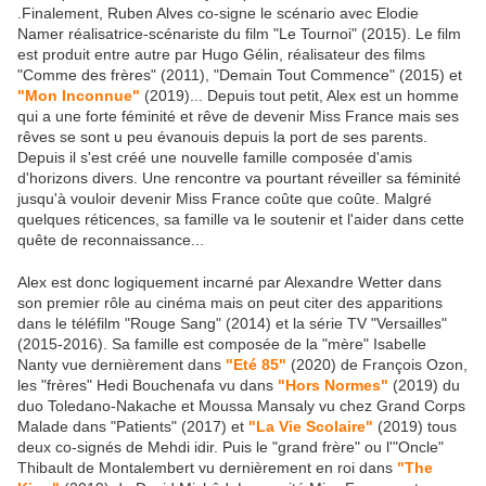
.Finalement, Ruben Alves co-signe le scénario avec Elodie
Namer réalisatrice-scénariste du film "Le Tournoi" (2015). Le film
est produit entre autre par Hugo Gélin, réalisateur des films
"Comme des frères" (2011), "Demain Tout Commence" (2015) et
"Mon Inconnue"
(2019)... Depuis tout petit, Alex est un homme
qui a une forte féminité et rêve de devenir Miss France mais ses
rêves se sont u peu évanouis depuis la port de ses parents.
Depuis il s'est créé une nouvelle famille composée d'amis
d'horizons divers. Une rencontre va pourtant réveiller sa féminité
jusqu'à vouloir devenir Miss France coûte que coûte. Malgré
quelques réticences, sa famille va le soutenir et l'aider dans cette
quête de reconnaissance...
Alex est donc logiquement incarné par Alexandre Wetter dans
son premier rôle au cinéma mais on peut citer des apparitions
dans le téléfilm "Rouge Sang" (2014) et la série TV "Versailles"
(2015-2016). Sa famille est composée de la "mère" Isabelle
Nanty vue dernièrement dans
"Eté 85"
(2020) de François Ozon,
les "frères" Hedi Bouchenafa vu dans
"Hors Normes"
(2019) du
duo Toledano-Nakache et Moussa Mansaly vu chez Grand Corps
Malade dans "Patients" (2017) et
"La Vie Scolaire"
(2019) tous
deux co-signés de Mehdi idir. Puis le "grand frère" ou l'"Oncle"
Thibault de Montalembert vu dernièrement en roi dans
"The