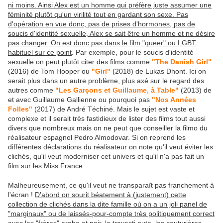
ni moins. Ainsi Alex est un homme qui préfère juste assumer une
féminité plutôt qu'un virilité tout en gardant son sexe. Pas
d'opération en vue donc, pas de prises d'hormones, pas de
soucis d'identité sexuelle, Alex se sait être un homme et ne désire
pas changer. On est donc pas dans le film "queer" ou LGBT
habituel sur ce point
. Par exemple, pour le soucis d'identité
sexuelle on peut plutôt citer des films comme
"The Danish Girl"
(2016) de Tom Hooper ou
"Girl"
(2018) de Lukas Dhont. Ici on
serait plus dans un autre problème, plus axé sur le regard des
autres comme
"Les Garçons et Guillaume, à Table"
(2013) de
et avec Guillaume Gallienne ou pourquoi pas
"Nos Années
Folles"
(2017) de André Téchiné. Mais le sujet est vaste et
complexe et il serait très fastidieux de lister des films tout aussi
divers que nombreux mais on ne peut que conseiller la filmo du
réalisateur espagnol Pedro Almodovar. Si on reprend les
différentes déclarations du réalisateur on note qu'il veut éviter les
clichés, qu'il veut moderniser cet univers et qu'il n'a pas fait un
film sur les Miss France.
Malheureusement, ce qu'il veut ne transparaît pas franchement à
l'écran !
D'abord on sourit béatement à (justement) cette
collection de clichés dans la dite famille où on a un joli panel de
"marginaux" ou de laissés-pour-compte très politiquement correct