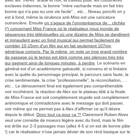
avec les "frères" arabe et noir, la travesti pute, les couturières
exclaves indiennes, la bonne "mère vacharde mais en fait très
bonne qui n'a pas eu une vie facile"... etc... Niveau poncifs on y
est à fond, même la virulence anti-Miss est une caricature
outrancière. Ensuite
on s'agace de l'omniprésence de... clichés
(!) concernant Miss France où le réalisateur nous inonde de
séquences très télévisuelles où une dizaine de Miss se dandinent
et minaudent avec un fond musical qui permet facilement de
combler 10-15mn d'un film qui en fait seulement 107mn
générique compris. Par là même, on note un trop grand nombre
de passage où le temps est étiré comme ses silences très très
qui gagnent ainsi de longues minutes, à perdre
. Le scénario en
général est d'un académisme galvaudé, si convenu et si linéaire
avec la quête du personnage principal, le parcours sans faute, la
crise sentimentale, la crise "professionnelle", la réconciliation, ...
etc... Le dénouement final est également peu compréhensible
voir incohérent, la réaction de Alex sur le plateau télé à la finale
de Miss France est soit complètement stupide soit complètement
antinomique et contradictoire avec le message qui doit passer,
voir même qui ne permet pas à Alex d'affirmer ce qu'il désire
depuis le début.
Donc tout ça pour ça ?!
Clairement Ruben Alves
veut une comédie de moeurs légère avec du fond, mais le film
est drôle sur 2-3 passages max (allez 4-5 si on est de bonne pâte
!) car le réalisateur n'ose jamais dévier de son récit basique sur le