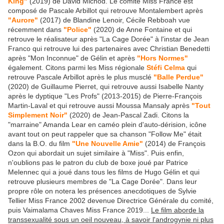
King"
(2019) de David Michôd. Le comité Miss France est
composé de Pascale Arbillot qui retrouve Montalembert après
"Aurore"
(2017) de Blandine Lenoir, Cécile Rebboah vue
récemment dans
"Police"
(2020) de Anne Fontaine et qui
retrouve le réalisateur après "La Cage Dorée" à l'instar de Jean
Franco qui retrouve lui des partenaires avec Christian Benedetti
après "Mon Inconnue" de Gélin et après
"Hors Normes"
également. Citons parmi les Miss régionale
Stéfi Celma
qui
retrouve Pascale Arbillot après le plus musclé
"Balle Perdue"
(2020) de Guillaume Pierret, qui retrouve aussi Isabelle Nanty
après le dyptique "Les Profs" (2013-2015) de Pierre-François
Martin-Laval et qui retrouve aussi Moussa Mansaly après
"Tout
Simplement Noir"
(2020) de Jean-Pascal Zadi. Citons la
"marraine" Amanda Lear en caméo plein d'auto-dérision, icône
avant tout on peut rappeler que sa chanson "Follow Me" était
dans la B.O. du film
"Une Nouvelle Amie"
(2014) de François
Ozon qui abordait un sujet similaire à "Miss". Puis enfin,
n'oublions pas le patron du club de boxe joué par Patrice
Melennec qui a joué dans tous les films de Hugo Gélin et qui
retrouve plusieurs membres de "La Cage Dorée". Dans leur
propre rôle on notera les présences anecdotiques de Sylvie
Tellier Miss France 2002 devenue Directrice Générale du comité,
puis Vaimalama Chaves Miss France 2019...
Le film aborde la
transsexualité sous un oeil nouveau, à savoir l'androgynie ni plus