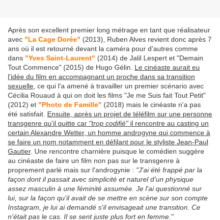
Après son excellent premier long métrage en tant que réalisateur
avec
"La Cage Dorée"
(2013), Ruben Alves revient donc après 7
ans où il est retourné devant la caméra pour d'autres comme
dans
"Yves Saint-Laurent"
(2014) de Jalil Lespert et "Demain
Tout Commence" (2015) de Hugo Gélin.
Le cinéaste aurait eu
l'idée du film en accompagnant un proche dans sa transition
sexuelle
, ce qui l'a amené à travailler un premier scénario avec
Cécilia Rouaud à qui on doit les films "Je me Suis fait Tout Petit"
(2012) et
"Photo de Famille"
(2018) mais le cinéaste n'a pas
été satisfait.
Ensuite, après un projet de téléfilm sur une personne
transgenre qu'il quitte car
"trop codifié"
il rencontre au casting un
certain Alexandre Wetter, un homme androgyne qui commence à
se faire un nom notamment en défilant pour le styliste Jean-Paul
Gautier
. Une rencontre charnière puisque le comédien suggère
au cinéaste de faire un film non pas sur le transgenre à
proprement parlé mais sur l'androgynie :
"J'ai été frappé par la
façon dont il passait avec simplicité et naturel d'un physique
assez masculin à une féminité assumée. Je l'ai questionné sur
lui, sur la façon qu'il avait de se mettre en scène sur son compte
Instagram, je lui ai demandé s'il envisageait une transition. Ce
n'était pas le cas. Il se sent juste plus fort en femme."