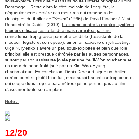
sous-exploité alors que c'est sans doute l'intérêt principal du film.
Dommage
... Reste alors le côté malsain de l'enquête, la
dégueulasserie derrière ces meurtres qui ramène à des
classiques du thriller de "Seven" (1996) de David Fincher à "J'ai
Rencontré le Diable" (2010).
La course contre la montre, système
toujours efficace, est attendue mais parasitée par une
coïncidence trop grosse pour être crédible
(l'assistante de la
médecin légiste et son époux). Sinon on savoure un joli casting,
Olga Kurylenko s'avère un peu sous-exploitée et bien que rôle
principal elle est presque détrônée par les autres personnages,
surtout par son assistante jouée par une Ye Ji-Won touchante et
un tueur de sang froid joué par un Kim Woo-Hyung
charismatique. En conclusion, Denis Dercourt signe un thriller
coréen sombre plutôt bien fait, mais aussi bancal car trop court et
qui coupe donc trop de paramètres qui ne permet pas au film
d'assumer toute son ampleur.
Note :
12/20