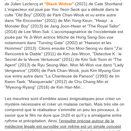
de Julien Leclercq et
"Black Widow"
(2021) de Cate Shortland.
L'inspecteur est joué par Yoo Yeon-Seok qui a débuté dans le
culte "Old Boy" (2003) de Park Chan-Wook et vu entre autre
dans "Re-Encounter" (2011) de Min Yong-Keun, "Hwayi : a
Monster Boy" (2013) de Jang Joon-Hwan et "The Royal Tailor"
(2014) de Lee Won-Suk. L'accompagnatrice de l'occidentale est
jouée par Ye Ji-Won actrice fétiche de Hong Sang-Soo vue
notamment dans "Turning Gate" (2002) et "Haewon et les
Hommes" (2013). Citons ensuite Choi Moo-Seong vu dans "J'ai
Rencontré le Diable" (2011) de Kim Jee-Woon, "Detective K : le
Secret de la Veuve Vertueuse" (2011) de Kim Suk-Yoon et "The
Agent" (2013) de Ryu Seung-Wan, Won Mi-Won vue dans "Lady
Vengeance" (2005) de Park Chan-Wook, puis Kim Myung-Gon
vue entre autre dans "La Chanteuse de Pansori" (1993) de Im
Kwon-Taek, "Masquerade" (2012) de Chu Chang-Min et
"Myeong-Ryang" (2016) de Kim Han-Min...
Les meurtres sont d'emblée assez énigmatiques pour créer un
mystère nécessaire et créer un malaise certain. Mais très vite on
comprend que le réalisateur s'emmêle un peu les pinceaux, à
savoir que le film ne dure que 1h20 et qu'il y a amalgame entre
rythme et précipitation. Ainsi,
l'enquête précise autour de la
médecine légale est survolée voir même est un simple concept