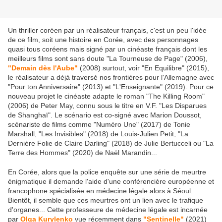
Un thriller coréen par un réalisateur français, c'est un peu l'idée
de ce film, soit une histoire en Corée, avec des personnages
quasi tous coréens mais signé par un cinéaste français dont les
meilleurs films sont sans doute "La Tourneuse de Page" (2006),
"Demain dès l'Aube"
(2008) surtout, voir "En Equilibre" (2015),
le réalisateur a déjà traversé nos frontières pour l'Allemagne avec
"Pour ton Anniversaire" (2013) et "L'Enseignante" (2019). Pour ce
nouveau projet le cinéaste adapte le roman "The Killing Room"
(2006) de Peter May, connu sous le titre en V.F. "Les Disparues
de Shanghaï". Le scénario est co-signé avec Marion Doussot,
scénariste de films comme "Numéro Une" (2017) de Tonie
Marshall, "Les Invisibles" (2018) de Louis-Julien Petit, "La
Dernière Folie de Claire Darling" (2018) de Julie Bertucceli ou "La
Terre des Hommes" (2020) de Naël Marandin...
En Corée, alors que la police enquête sur une série de meurtre
énigmatique il demande l'aide d'une conférencière européenne et
francophone spécialisée en médecine légale alors à Séoul.
Bientôt, il semble que ces meurtres ont un lien avec le trafique
d'organes... Cette professeure de médecine légale est incarnée
par
Olga Kurylenko
vue récemment dans
"Sentinelle"
(2021)