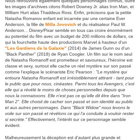
Nous retrouvons également quelques personnages connus, outre
les images d'archives citons Robert Downey Jr. alias Iron Man, et
William Hurt alias Thaddeus Ross. Enfin, précisons que la petite
Natasha Romanov enfant est incarnée par une certaine Ever
Anderson, la fille de
Milla Jovovich
et du réalisateur Paul W.
Anderson... Disney/Pixar semble en tous cas croire énormément
au potentiel du film avec un budget de 200 millions de dollars, ce
qui la fourchette haute des productions Marvel à hauteur d'un
"Les Gardiens de la Galaxie"
(2014) de James Gunn ou d'un
"Black Panther" (2018) de Ryan Coogler. Un film sur le nom seul
de Natasha Romanoff est prometteur et savoureux, l'héroïne est
classe et sexy, surtout elle cache un réel mystère sur son passé
comme l'explique le scénariste Eric Pearson :
"Le mystère qui
entoure Natasha Romanoff est irrésistiblement attirant - tant pour
le public que pour nous, cinéastes. Parmi tous les Avengers, c'est
elle qui a révélé le moins de choses personnelles depuis que
nous la connaissons. Elle n'est pas ce qu'elle dit être dans "Iron
Man 2". Elle choisit de cacher son passé et son identité au public
et aux autres personnages. Dans "Black Widow" nous levons le
voile sur son passé et révélons ce qui l'a conduite à vouloir rester
si secrète."
Effectivement, l'intérêt sur ce personnage semble
évident.
Malheureusement la déception est d'autant plus grande et