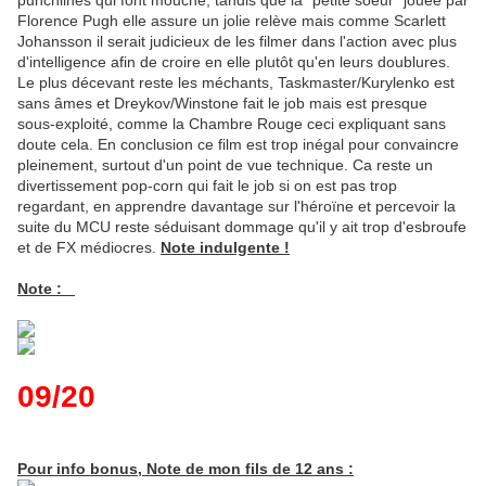
punchlines qui font mouche, tandis que la "petite soeur" jouée par
Florence Pugh elle assure un jolie relève mais comme Scarlett
Johansson il serait judicieux de les filmer dans l'action avec plus
d'intelligence afin de croire en elle plutôt qu'en leurs doublures.
Le plus décevant reste les méchants, Taskmaster/Kurylenko est
sans âmes et Dreykov/Winstone fait le job mais est presque
sous-exploité, comme la Chambre Rouge ceci expliquant sans
doute cela. En conclusion ce film est trop inégal pour convaincre
pleinement, surtout d'un point de vue technique. Ca reste un
divertissement pop-corn qui fait le job si on est pas trop
regardant, en apprendre davantage sur l'héroïne et percevoir la
suite du MCU reste séduisant dommage qu'il y ait trop d'esbroufe
et de FX médiocres.
Note indulgente !
Note :
09/20
Pour info bonus, Note de mon fils de 12 ans :