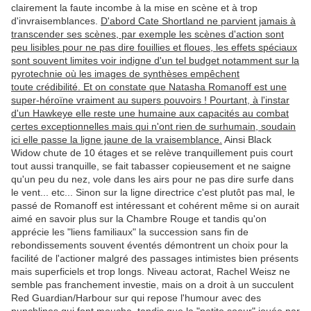
clairement la faute incombe à la mise en scène et à trop
d'invraisemblances.
D'abord Cate Shortland ne parvient jamais à
transcender ses scènes, par exemple les scènes d'action sont
peu lisibles pour ne pas dire fouillies et floues, les effets spéciaux
sont souvent limites voir indigne d'un tel budget notamment sur la
pyrotechnie où les images de synthèses empêchent
toute crédibilité. Et on constate que Natasha Romanoff est une
super-héroïne vraiment au supers pouvoirs ! Pourtant, à l'instar
d'un Hawkeye elle reste une humaine aux capacités au combat
certes exceptionnelles mais qui n'ont rien de surhumain, soudain
ici elle passe la ligne jaune de la vraisemblance.
Ainsi Black
Widow chute de 10 étages et se relève tranquillement puis court
tout aussi tranquille, se fait tabasser copieusement et ne saigne
qu'un peu du nez, vole dans les airs pour ne pas dire surfe dans
le vent... etc... Sinon sur la ligne directrice c'est plutôt pas mal, le
passé de Romanoff est intéressant et cohérent même si on aurait
aimé en savoir plus sur la Chambre Rouge et tandis qu'on
apprécie les "liens familiaux" la succession sans fin de
rebondissements souvent éventés démontrent un choix pour la
facilité de l'actioner malgré des passages intimistes bien présents
mais superficiels et trop longs. Niveau actorat, Rachel Weisz ne
semble pas franchement investie, mais on a droit à un succulent
Red Guardian/Harbour sur qui repose l'humour avec des