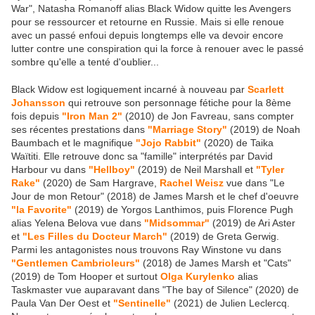
War", Natasha Romanoff alias Black Widow quitte les Avengers
pour se ressourcer et retourne en Russie. Mais si elle renoue
avec un passé enfoui depuis longtemps elle va devoir encore
lutter contre une conspiration qui la force à renouer avec le passé
sombre qu'elle a tenté d'oublier...
Black Widow est logiquement incarné à nouveau par
Scarlett
Johansson
qui retrouve son personnage fétiche pour la 8ème
fois depuis
"Iron Man 2"
(2010) de Jon Favreau, sans compter
ses récentes prestations dans
"Marriage Story"
(2019) de Noah
Baumbach et le magnifique
"Jojo Rabbit"
(2020) de Taika
Waïtiti. Elle retrouve donc sa "famille" interprétés par David
Harbour vu dans
"Hellboy"
(2019) de Neil Marshall et
"Tyler
Rake"
(2020) de Sam Hargrave,
Rachel Weisz
vue dans "Le
Jour de mon Retour" (2018) de James Marsh et le chef d'oeuvre
"la Favorite"
(2019) de Yorgos Lanthimos, puis Florence Pugh
alias Yelena Belova vue dans
"Midsommar"
(2019) de Ari Aster
et
"Les Filles du Docteur March"
(2019) de Greta Gerwig.
Parmi les antagonistes nous trouvons Ray Winstone vu dans
"Gentlemen Cambrioleurs"
(2018) de James Marsh et "Cats"
(2019) de Tom Hooper et surtout
Olga Kurylenko
alias
Taskmaster vue auparavant dans "The bay of Silence" (2020) de
Paula Van Der Oest et
"Sentinelle"
(2021) de Julien Leclercq.