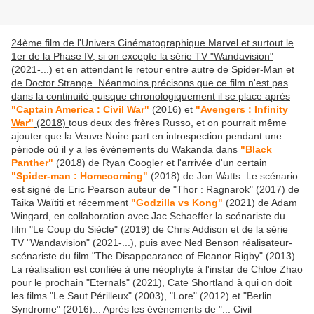
24ème film de l'Univers Cinématographique Marvel et surtout le
1er de la Phase IV, si on excepte la série TV "Wandavision"
(2021-...) et en attendant le retour entre autre de Spider-Man et
de Doctor Strange. Néanmoins précisons que ce film n'est pas
dans la continuité puisque chronologiquement il se place après
"Captain America : Civil War"
(2016) et
"Avengers : Infinity
War"
(2018)
tous deux des frères Russo, et on pourrait même
ajouter que la Veuve Noire part en introspection pendant une
période où il y a les événements du Wakanda dans
"Black
Panther"
(2018) de Ryan Coogler et l'arrivée d'un certain
"Spider-man : Homecoming"
(2018) de Jon Watts. Le scénario
est signé de Eric Pearson auteur de "Thor : Ragnarok" (2017) de
Taika Waïtiti et récemment
"Godzilla vs Kong"
(2021) de Adam
Wingard, en collaboration avec Jac Schaeffer la scénariste du
film "Le Coup du Siècle" (2019) de Chris Addison et de la série
TV "Wandavision" (2021-...), puis avec Ned Benson réalisateur-
scénariste du film "The Disappearance of Eleanor Rigby" (2013).
La réalisation est confiée à une néophyte à l'instar de Chloe Zhao
pour le prochain "Eternals" (2021), Cate Shortland à qui on doit
les films "Le Saut Périlleux" (2003), "Lore" (2012) et "Berlin
Syndrome" (2016)... Après les événements de "... Civil