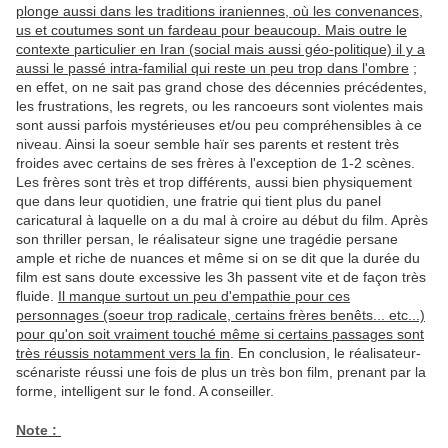
plonge aussi dans les traditions iraniennes, où les convenances,
us et coutumes sont un fardeau pour beaucoup. Mais outre le
contexte particulier en Iran (social mais aussi géo-politique) il y a
aussi le passé intra-familial qui reste un peu trop dans l'ombre
;
en effet, on ne sait pas grand chose des décennies précédentes,
les frustrations, les regrets, ou les rancoeurs sont violentes mais
sont aussi parfois mystérieuses et/ou peu compréhensibles à ce
niveau. Ainsi la soeur semble haïr ses parents et restent très
froides avec certains de ses frères à l'exception de 1-2 scènes.
Les frères sont très et trop différents, aussi bien physiquement
que dans leur quotidien, une fratrie qui tient plus du panel
caricatural à laquelle on a du mal à croire au début du film. Après
son thriller persan, le réalisateur signe une tragédie persane
ample et riche de nuances et même si on se dit que la durée du
film est sans doute excessive les 3h passent vite et de façon très
fluide.
Il manque surtout un peu d'empathie pour ces
personnages (soeur trop radicale, certains frères benêts... etc...)
pour qu'on soit vraiment touché même si certains passages sont
très réussis notamment vers la fin
. En conclusion, le réalisateur-
scénariste réussi une fois de plus un très bon film, prenant par la
forme, intelligent sur le fond. A conseiller.
Note :