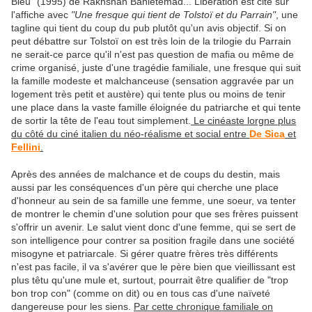
Bleu" (1995) de Rakhshan Banietemad... Libération est cité sur
l'affiche avec
"Une fresque qui tient de Tolstoï et du Parrain"
, une
tagline qui tient du coup du pub plutôt qu'un avis objectif. Si on
peut débattre sur Tolstoï on est très loin de la trilogie du Parrain
ne serait-ce parce qu'il n'est pas question de mafia ou même de
crime organisé, juste d'une tragédie familiale, une fresque qui suit
la famille modeste et malchanceuse (sensation aggravée par un
logement très petit et austère) qui tente plus ou moins de tenir
une place dans la vaste famille éloignée du patriarche et qui tente
de sortir la tête de l'eau tout simplement.
Le cinéaste lorgne plus
du côté du ciné italien du néo-réalisme et social entre
De Sica
et
Fellini
.
Après des années de malchance et de coups du destin, mais
aussi par les conséquences d'un père qui cherche une place
d'honneur au sein de sa famille une femme, une soeur, va tenter
de montrer le chemin d'une solution pour que ses frères puissent
s'offrir un avenir. Le salut vient donc d'une femme, qui se sert de
son intelligence pour contrer sa position fragile dans une société
misogyne et patriarcale. Si gérer quatre frères très différents
n'est pas facile, il va s'avérer que le père bien que vieillissant est
plus têtu qu'une mule et, surtout, pourrait être qualifier de "trop
bon trop con" (comme on dit) ou en tous cas d'une naïveté
dangereuse pour les siens.
Par cette chronique familiale on