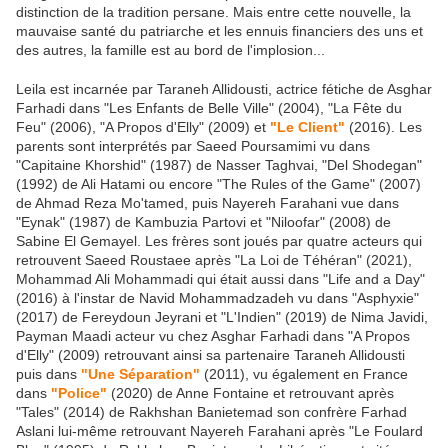
distinction de la tradition persane. Mais entre cette nouvelle, la
mauvaise santé du patriarche et les ennuis financiers des uns et
des autres, la famille est au bord de l'implosion...
Leila est incarnée par Taraneh Allidousti, actrice fétiche de Asghar
Farhadi dans "Les Enfants de Belle Ville" (2004), "La Fête du
Feu" (2006), "A Propos d'Elly" (2009) et
"Le Client"
(2016). Les
parents sont interprétés par Saeed Poursamimi vu dans
"Capitaine Khorshid" (1987) de Nasser Taghvai, "Del Shodegan"
(1992) de Ali Hatami ou encore "The Rules of the Game" (2007)
de Ahmad Reza Mo'tamed, puis Nayereh Farahani vue dans
"Eynak" (1987) de Kambuzia Partovi et "Niloofar" (2008) de
Sabine El Gemayel. Les frères sont joués par quatre acteurs qui
retrouvent Saeed Roustaee après "La Loi de Téhéran" (2021),
Mohammad Ali Mohammadi qui était aussi dans "Life and a Day"
(2016) à l'instar de Navid Mohammadzadeh vu dans "Asphyxie"
(2017) de Fereydoun Jeyrani et "L'Indien" (2019) de Nima Javidi,
Payman Maadi acteur vu chez Asghar Farhadi dans "A Propos
d'Elly" (2009) retrouvant ainsi sa partenaire Taraneh Allidousti
puis dans
"Une Séparation"
(2011), vu également en France
dans
"Police"
(2020) de Anne Fontaine et retrouvant après
"Tales" (2014) de Rakhshan Banietemad son confrère Farhad
Aslani lui-même retrouvant Nayereh Farahani après "Le Foulard