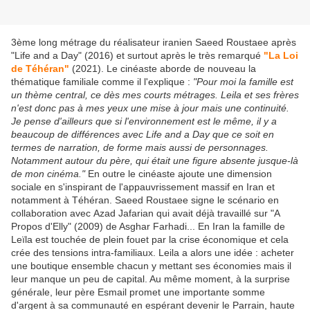
3ème long métrage du réalisateur iranien Saeed Roustaee après
"Life and a Day" (2016) et surtout après le très remarqué
"La Loi
de Téhéran"
(2021). Le cinéaste aborde de nouveau la
thématique familiale comme il l'explique :
"Pour moi la famille est
un thème central, ce dès mes courts métrages. Leila et ses frères
n'est donc pas à mes yeux une mise à jour mais une continuité.
Je pense d'ailleurs que si l'environnement est le même, il y a
beaucoup de différences avec Life and a Day que ce soit en
termes de narration, de forme mais aussi de personnages.
Notamment autour du père, qui était une figure absente jusque-là
de mon cinéma."
En outre le cinéaste ajoute une dimension
sociale en s'inspirant de l'appauvrissement massif en Iran et
notamment à Téhéran. Saeed Roustaee signe le scénario en
collaboration avec Azad Jafarian qui avait déjà travaillé sur "A
Propos d'Elly" (2009) de Asghar Farhadi... En Iran la famille de
Leïla est touchée de plein fouet par la crise économique et cela
crée des tensions intra-familiaux. Leila a alors une idée : acheter
une boutique ensemble chacun y mettant ses économies mais il
leur manque un peu de capital. Au même moment, à la surprise
générale, leur père Esmail promet une importante somme
d'argent à sa communauté en espérant devenir le Parrain, haute