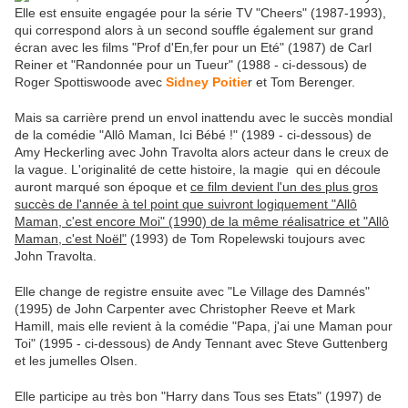
Elle est ensuite engagée pour la série TV "Cheers" (1987-1993),
qui correspond alors à un second souffle également sur grand
écran avec les films "Prof d'En,fer pour un Eté" (1987) de Carl
Reiner et "Randonnée pour un Tueur" (1988 - ci-dessous) de
Roger Spottiswoode avec
Sidney Poitie
r et Tom Berenger.
Mais sa carrière prend un envol inattendu avec le succès mondial
de la comédie "Allô Maman, Ici Bébé !" (1989 - ci-dessous) de
Amy Heckerling avec John Travolta alors acteur dans le creux de
la vague. L'originalité de cette histoire, la magie qui en découle
auront marqué son époque et
ce film devient l'un des plus gros
succès de l'année à tel point que suivront logiquement "Allô
Maman, c'est encore Moi" (1990) de la même réalisatrice et "Allô
Maman, c'est Noël"
(1993) de Tom Ropelewski toujours avec
John Travolta.
Elle change de registre ensuite avec "Le Village des Damnés"
(1995) de John Carpenter avec Christopher Reeve et Mark
Hamill, mais elle revient à la comédie "Papa, j'ai une Maman pour
Toi" (1995 - ci-dessous) de Andy Tennant avec Steve Guttenberg
et les jumelles Olsen.
Elle participe au très bon "Harry dans Tous ses Etats" (1997) de