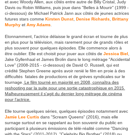
et avec Woody Allen, aux côtés entre autre de Billy Cristal, Judy
Davis ou Robin Williams, puis joue dans "Belles à Mourir" (1999 -
ci-dessous) de Michael Patrick Jann aux côtés de jeunes actrices
futures stars comme
Kirsten Dunst
,
Denise Richards
,
Brittany
Murphy
et
Amy Adams
.
Etonnamment, l'actrice délaisse le grand écran et tourne de plus
en plus pour la télévision, mais rarement pour de grands rôles et
plus souvent pour quelques épisodes. Elle commence alors à
être oublier. Elle est choisit pour jouer aux côtés de
Jessica Biel
,
Jake Gyllenhaal et James Brolin dans le long métrage "Accidental
Love" (2008-2015 - ci-dessous) de David O. Russell, qui est
crédité Stephen Greene après avoir renié le film en proie à des
difficultés fatales de productions et de grèves syndicales sur le
tournage.
Le film tourné en majorité en 2008, connaîtra des
reshooting par la suite pour une sortie catastrophique en 2015.
Malheureusement il s'agit du dernier long métrage de cinéma
pour l'actrice.
Elle tourne quelques séries, quelques épisodes notamment avec
Jamie Lee Curtis
dans "Scream Queens" (2016), mais elle
surnage surtout en se rappelant au bon souvenir du public en
participant à plusieurs émissions de télé-réalité comme "Dancing
with the Stars" (2011-2012), "Celebrity Big Brother" (2018) ou