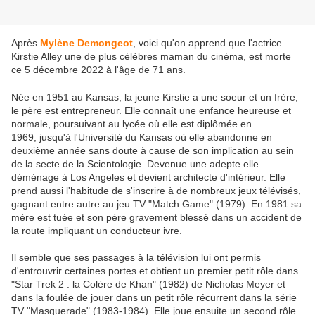
Après
Mylène Demongeot
, voici qu'on apprend que l'actrice
Kirstie Alley une de plus célèbres maman du cinéma, est morte
ce 5 décembre 2022 à l'âge de 71 ans.
Née en 1951 au Kansas, la jeune Kirstie a une soeur et un frère,
le père est entrepreneur. Elle connaît une enfance heureuse et
normale, poursuivant au lycée où elle est diplômée en
1969, jusqu'à l'Université du Kansas où elle abandonne en
deuxième année sans doute à cause de son implication au sein
de la secte de la Scientologie. Devenue une adepte elle
déménage à Los Angeles et devient architecte d'intérieur. Elle
prend aussi l'habitude de s'inscrire à de nombreux jeux télévisés,
gagnant entre autre au jeu TV "Match Game" (1979). En 1981 sa
mère est tuée et son père gravement blessé dans un accident de
la route impliquant un conducteur ivre.
Il semble que ses passages à la télévision lui ont permis
d'entrouvrir certaines portes et obtient un premier petit rôle dans
"Star Trek 2 : la Colère de Khan" (1982) de Nicholas Meyer et
dans la foulée de jouer dans un petit rôle récurrent dans la série
TV "Masquerade" (1983-1984). Elle joue ensuite un second rôle