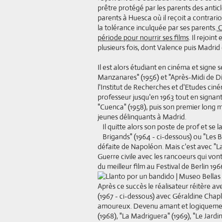
prêtre protégé par les parents des anticl
parents à Huesca où il reçoit a contrario
la tolérance inculquée par ses parents.
C
période pour nourrir ses films
. Il rejoin
plusieurs fois, dont Valence puis Madrid 
Il est alors étudiant en cinéma et signe
Manzanares" (1956) et "Après-Midi de Dim
l'Institut de Recherches et d'Etudes cin
professeur jusqu'en 1963 tout en signa
"Cuenca" (1958), puis son premier long m
jeunes délinquants à Madrid.
Il quitte alors son poste de prof et se
Brigands" (1964 - ci-dessous) ou "Les Ba
défaite de Napoléon. Mais c'est avec "La
Guerre civile avec les rancoeurs qui vont 
du meilleur film au Festival de Berlin 196
Après ce succès le réalisateur réitère 
(1967 - ci-dessous) avec Géraldine Chapl
amoureux. Devenu amant et logiquement 
(1968), "La Madriguera" (1969), "Le Jardin