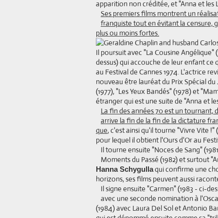
apparition non créditée, et "Anna et les 
Ses premiers films montrent un réalisate
franquiste tout en évitant la censure,
plus ou moins fortes.
Il poursuit avec "La Cousine Angélique" 
dessus) qui accouche de leur enfant ce q
au Festival de Cannes 1974. L'actrice re
nouveau être lauréat du Prix Spécial du 
(1977), "Les Yeux Bandés" (1978) et "Ma
étranger qui est une suite de "Anna et le
La fin des années 70 est un tournant, 
arrive la fin de la fin de la dictature f
que
, c'est ainsi qu'il tourne "Vivre Vite 
pour lequel il obtient l'Ours d'Or au Festi
Il tourne ensuite "Noces de Sang" (19
Moments du Passé (1982) et surtout "A
qui confirme une cho
Hanna Schygulla
horizons, ses films peuvent aussi racont
Il signe ensuite "Carmen" (1983 - ci-de
avec une seconde nomination à l'Oscar
(1984) avec Laura Del Sol et Antonio Ban
qui est dénommé ensuite comme sa "tril