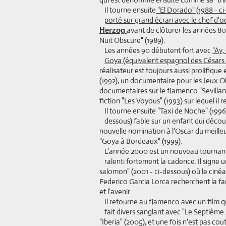
Il tourne ensuite
"El Dorado" (1988 - ci
porté sur grand écran avec le chef d'o
avant de clôturer les années 80
Herzog
Nuit Obscure" (1989).
Les années 90 débutent fort avec
"Ay,
Goya (équivalent espagnol des Césars 
réalisateur est toujours aussi prolifique
(1992), un documentaire pour les Jeux 
documentaires sur le flamenco "Sevillana
fiction "Les Voyous" (1993) sur lequel il
Il tourne ensuite "Taxi de Noche" (1996) 
dessous) fable sur un enfant qui décou
nouvelle nomination à l'Oscar du meilleur
"Goya à Bordeaux" (1999).
L'année 2000 est un nouveau tournant, l
ralenti fortement la cadence. Il signe u
salomon" (2001 - ci-dessous) où le cinéas
Federico Garcia Lorca recherchent la fam
et l'avenir.
Il retourne au flamenco avec un film qui
fait divers sanglant avec "Le Septième 
"Iberia" (2005), et une fois n'est pas co