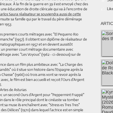
éricaux. À la fin de la guerre en 39 il est envoyé chez des
 une éducation de droite cléricale qui va à l'encontre de
Lik
arlos Saura réalisateur se souviendra aussi de cette
t ensuite sa famille qui par le travail du père déménage
ARTI
en 1953.
 ses premiers courts métrages avec "El Pequeno Rio
anche" (1957). Il obtient son diplôme de réalisateur de
ématographiques en 1957 et en devient aussitôt
nt un premier court métrage documentaire avec
étrage avec "Les Voyous" (1962 - ci-dessous) sur de
 lance dans un film plus ambitieux avec "La Charge des
ndits" où il situe son histoire dans l'Espagne après la
 Chasse" (1966) où trois amis vont se revoir après la
avec, le film est bien accueilli et reçoit l'Ours d'Argent
6.
avec un second Ours d'Argent pour "Peppermint Frappé"
in dans le rôle principal dont le cinéaste va tomber
sa muse ils enchaînent avec "Stress es Tres Tres"
 des Délices" (1970) dans lequel l'actrice est en simple