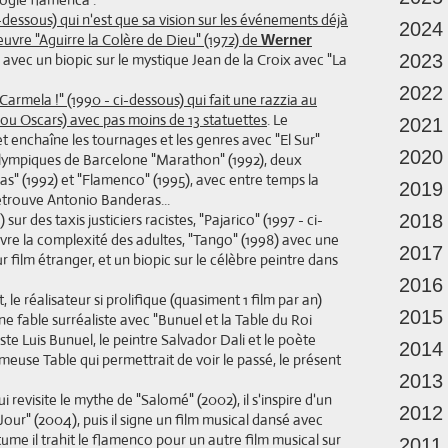
-dessous) qui n'est que sa vision sur les événements déjà
2024
euvre "Aguirre la Colère de Dieu" (1972) de
Werner
 avec un biopic sur le mystique Jean de la Croix avec "La
2023
2022
 Carmela !" (1990 - ci-dessous) qui fait une razzia au
ou Oscars) avec pas moins de 13 statuettes
. Le
2021
 et enchaîne les tournages et les genres avec "El Sur"
2020
Olympiques de Barcelone "Marathon" (1992), deux
s" (1992) et "Flamenco" (1995), avec entre temps la
2019
 retrouve Antonio Banderas...
sur des taxis justiciers racistes, "Pajarico" (1997 - ci-
2018
vre la complexité des adultes, "Tango" (1998) avec une
2017
 film étranger, et un biopic sur le célèbre peintre dans
2016
e réalisateur si prolifique (quasiment 1 film par an)
2015
ne fable surréaliste avec "Bunuel et la Table du Roi
te Luis Bunuel, le peintre Salvador Dali et le poète
2014
euse Table qui permettrait de voir le passé, le présent
2013
 revisite le mythe de "Salomé" (2002), il s'inspire d'un
2012
Jour" (2004), puis il signe un film musical dansé avec
utume il trahit le flamenco pour un autre film musical sur
2011