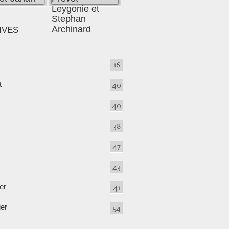
IVES
16
t
40
40
38
47
43
er
41
ier
54