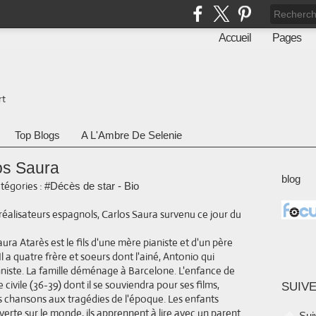
Accueil
Pages
rt
Top Blogs
A L'Ambre De Selenie
los Saura
blog
tégories :
#Décès de star - Bio
réalisateurs espagnols, Carlos Saura survenu ce jour du
ura Atarès est le fils d'une mère pianiste et d'un père
Il a quatre frère et soeurs dont l'ainé, Antonio qui
niste. La famille déménage à Barcelone. L'enfance de
civile (36-39) dont il se souviendra pour ses films,
SUIVE
es chansons aux tragédies de l'époque. Les enfants
verte sur le monde, ils apprennent à lire avec un parent
Sui