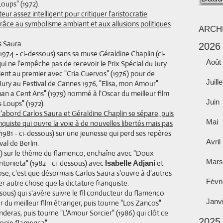
Loups" (1972).
ur assez intelligent pour critiquer l'aristocratie
 grâce au symbolisme ambiant et aux allusions politiques
ARCH
2026
(1974 - ci-dessous) sans sa muse Géraldine Chaplin (ci-
Août
ui ne l'empêche pas de recevoir le Prix Spécial du Jury
vient au premier avec "Cria Cuervos" (1976) pour de
Juille
Jury au Festival de Cannes 1976, "Elisa, mon Amour"
man a Cent Ans" (1979) nommé à l'Oscar du meilleur film
Juin
s Loups" (1972).
d'abord Carlos Saura et Géraldine Chaplin se sépare, puis
Mai
ranquiste qui ouvre la voie à de nouvelles libertés mais pas
!" (1981 - ci-dessous) sur une jeunesse qui perd ses repères
Avril
val de Berlin.
81) sur le thème du flamenco, enchaîne avec "Doux
Mars
ntonieta" (1982 - ci-dessous) avec
et
Isabelle Adjani
se, c'est que désormais Carlos Saura s'ouvre à d'autres
Févri
er autre chose que la dictature franquiste.
ssous) qui s'avère suivre le fil conducteur du flamenco
Janv
 du meilleur film étranger, puis tourne "Los Zancos"
deras, puis tourne "L'Amour Sorcier" (1986) qui clôt ce
2025
ogie flamenca".