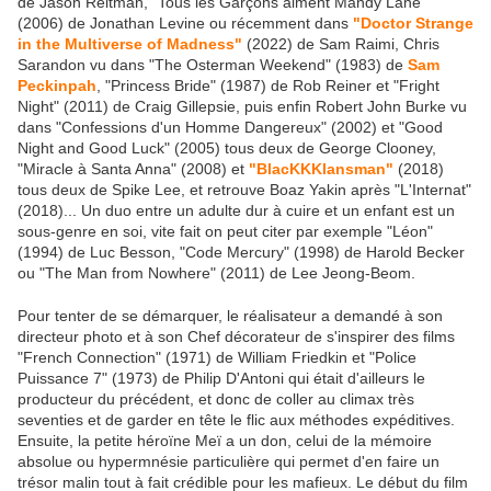
de Jason Reitman, "Tous les Garçons aiment Mandy Lane"
(2006) de Jonathan Levine ou récemment dans
"Doctor Strange
in the Multiverse of Madness"
(2022) de Sam Raimi, Chris
Sarandon vu dans "The Osterman Weekend" (1983) de
Sam
Peckinpah
, "Princess Bride" (1987) de Rob Reiner et "Fright
Night" (2011) de Craig Gillepsie, puis enfin Robert John Burke vu
dans "Confessions d'un Homme Dangereux" (2002) et "Good
Night and Good Luck" (2005) tous deux de George Clooney,
"Miracle à Santa Anna" (2008) et
"BlacKKKlansman"
(2018)
tous deux de Spike Lee, et retrouve Boaz Yakin après "L'Internat"
(2018)... Un duo entre un adulte dur à cuire et un enfant est un
sous-genre en soi, vite fait on peut citer par exemple "Léon"
(1994) de Luc Besson, "Code Mercury" (1998) de Harold Becker
ou "The Man from Nowhere" (2011) de Lee Jeong-Beom.
Pour tenter de se démarquer, le réalisateur a demandé à son
directeur photo et à son Chef décorateur de s'inspirer des films
"French Connection" (1971) de William Friedkin et "Police
Puissance 7" (1973) de Philip D'Antoni qui était d'ailleurs le
producteur du précédent, et donc de coller au climax très
seventies et de garder en tête le flic aux méthodes expéditives.
Ensuite, la petite héroïne Meï a un don, celui de la mémoire
absolue ou hypermnésie particulière qui permet d'en faire un
trésor malin tout à fait crédible pour les mafieux. Le début du film