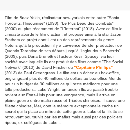
Film de Boaz Yakin, réalisateur new-yorkais entre autre "Sonia
Horowitz, l'Insoumise" (1998), "Le Plus Beau des Combats"
(2000) ou plus récemment de "L'Internat" (2018). Avec ce film le
cinéaste aborde le film d'action, et propose ainsi à la star Jason
Statham ce projet dont il est un des représentants du genre.
Notons qu'à la production il y a Lawrence Bender producteur de
Quentin Tarantino de ses débuts jusqu'à "Inglourious Basterds"
(2009), puis Dana Brunetti et l'acteur Kevin Spacey via leur
société avec laquelle ils ont produit des films comme "The Social
Network" (2010) de David Fincher ou
"Capitaine Phillips"
(2013) de Paul Greengrass. Le film est un échec au box-office,
engrangeant plus de 40 millions de dollars au box-office Monde
pour un budget de 30 millions ce qui reste médiocre pour une
telle production... Luke Wright, un ancien flic au passé trouble
revient aux Etats-Unis pour une vengeance, mais il arrive en
pleine guerre entre mafia russe et Triades chinoises. Il sauve une
fillette chinoise, Meï, dont la mémoire exceptionnelle cache un
secret qui la place au milieu de cette guerre. Luke et la fillette se
retrouvent poursuivis par les mafias mais aussi par des policiers
ripoux, ex-collègues de Luke...