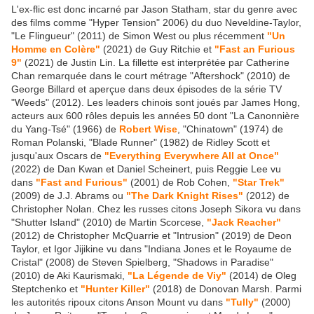
L'ex-flic est donc incarné par Jason Statham, star du genre avec
des films comme "Hyper Tension" 2006) du duo Neveldine-Taylor,
"Le Flingueur" (2011) de Simon West ou plus récemment
"Un
Homme en Colère"
(2021) de Guy Ritchie et
"Fast an Furious
9"
(2021) de Justin Lin. La fillette est interprétée par Catherine
Chan remarquée dans le court métrage "Aftershock" (2010) de
George Billard et aperçue dans deux épisodes de la série TV
"Weeds" (2012). Les leaders chinois sont joués par James Hong,
acteurs aux 600 rôles depuis les années 50 dont "La Canonnière
du Yang-Tsé" (1966) de
Robert Wise
, "Chinatown" (1974) de
Roman Polanski, "Blade Runner" (1982) de Ridley Scott et
jusqu'aux Oscars de
"Everything Everywhere All at Once"
(2022) de Dan Kwan et Daniel Scheinert, puis Reggie Lee vu
dans
"Fast and Furious"
(2001) de Rob Cohen,
"Star Trek"
(2009) de J.J. Abrams ou
"The Dark Knight Rises"
(2012) de
Christopher Nolan. Chez les russes citons Joseph Sikora vu dans
"Shutter Island" (2010) de Martin Scorcese,
"Jack Reacher"
(2012) de Christopher McQuarrie et "Intrusion" (2019) de Deon
Taylor, et Igor Jijikine vu dans "Indiana Jones et le Royaume de
Cristal" (2008) de Steven Spielberg, "Shadows in Paradise"
(2010) de Aki Kaurismaki,
"La Légende de Viy"
(2014) de Oleg
Steptchenko et
"Hunter Killer"
(2018) de Donovan Marsh. Parmi
les autorités ripoux citons Anson Mount vu dans
"Tully"
(2000)