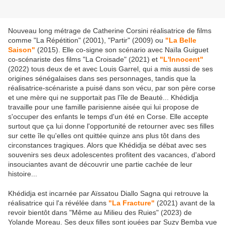
Nouveau long métrage de Catherine Corsini réalisatrice de films
comme "La Répétition" (2001), "Partir" (2009) ou
"La Belle
Saison"
(2015). Elle co-signe son scénario avec Naïla Guiguet
co-scénariste des films "La Croisade" (2021) et
"L'Innocent"
(2022) tous deux de et avec Louis Garrel, qui a mis aussi de ses
origines sénégalaises dans ses personnages, tandis que la
réalisatrice-scénariste a puisé dans son vécu, par son père corse
et une mère qui ne supportait pas l'île de Beauté... Khédidja
travaille pour une famille parisienne aisée qui lui propose de
s'occuper des enfants le temps d'un été en Corse. Elle accepte
surtout que ça lui donne l'opportunité de retourner avec ses filles
sur cette île qu'elles ont quittée quinze ans plus tôt dans des
circonstances tragiques. Alors que Khédidja se débat avec ses
souvenirs ses deux adolescentes profitent des vacances, d'abord
insouciantes avant de découvrir une partie cachée de leur
histoire...
Khédidja est incarnée par Aïssatou Diallo Sagna qui retrouve la
réalisatrice qui l'a révélée dans
"La Fracture"
(2021) avant de la
revoir bientôt dans "Même au Milieu des Ruies" (2023) de
Yolande Moreau. Ses deux filles sont jouées par Suzy Bemba vue