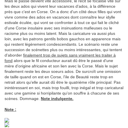
Mais le passé devient vite accessoire, le récit se focalise vite sur
les deux ados qui vivent leur vacances d'ados, à la différence
près que c'est en Corse. On a donc d'un côté deux filles qui vont
vivre comme des ados en vacances dont connaître leur idylle
estivale éculée, qui vont se confronter à tout ce qui fait le cliché
d'une Corse insulaire avec ses insinuations mafieuses ou le
racisme plus ou moins latent. Mais la caricature va aussi plus
loin, avec les patrons gentils bobos gauchos en apparence mais
qui restent légèrement condescendants. Le scénario reste une
succession de scénettes plus ou moins intéressantes, qui tentent
d'aborder
finalement trop de sujets sans vraiment les traiter à
fond
alors que le fil conducteur aurait dû être le passé d'une
mère d'origine africaine et son lien avec la Corse. Mais le sujet
finalement reste les deux soeurs ados. De surcroît une omission
de taille quand on est en Corse, l'ile de Beauté reste trop en
retrait alors qu'elle aurait dû être le quatrième rôle principal. Pas
inintéressant en soi, mais trop fouilli, trop inégal et trop caricatural
avec une gamine si horripilante qu'on souffre à chacune de ses
scènes. Dommage.
Note indulgente.
Note :