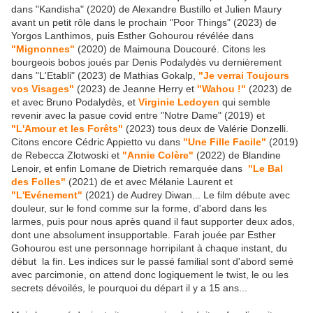
dans "Kandisha" (2020) de Alexandre Bustillo et Julien Maury
avant un petit rôle dans le prochain "Poor Things" (2023) de
Yorgos Lanthimos, puis Esther Gohourou révélée dans
"Mignonnes"
(2020) de Maimouna Doucouré. Citons les
bourgeois bobos joués par Denis Podalydès vu dernièrement
dans "L'Etabli" (2023) de Mathias Gokalp,
"Je verrai Toujours
vos Visages"
(2023) de Jeanne Herry et
"Wahou !"
(2023) de
et avec Bruno Podalydès, et
Virginie Ledoyen
qui semble
revenir avec la pasue covid entre "Notre Dame" (2019) et
"L'Amour et les Forêts"
(2023) tous deux de Valérie Donzelli.
Citons encore Cédric Appietto vu dans
"Une Fille Facile"
(2019)
de Rebecca Zlotwoski et
"Annie Colère"
(2022) de Blandine
Lenoir, et enfin Lomane de Dietrich remarquée dans
"Le Bal
des Folles"
(2021) de et avec Mélanie Laurent et
"L'Evénement"
(2021) de Audrey Diwan... Le film débute avec
douleur, sur le fond comme sur la forme, d'abord dans les
larmes, puis pour nous après quand il faut supporter deux ados,
dont une absolument insupportable. Farah jouée par Esther
Gohourou est une personnage horripilant à chaque instant, du
début la fin. Les indices sur le passé familial sont d'abord semé
avec parcimonie, on attend donc logiquement le twist, le ou les
secrets dévoilés, le pourquoi du départ il y a 15 ans...