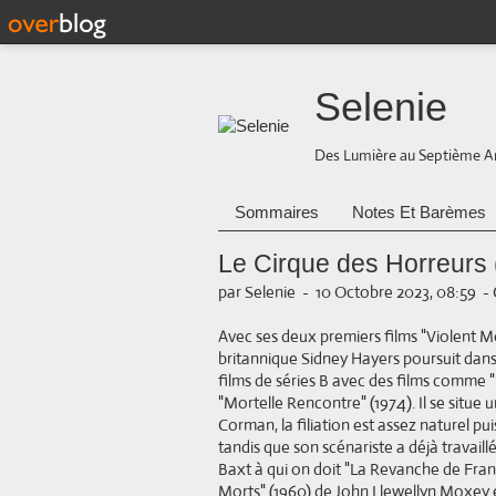
Selenie
Des Lumière au Septième A
Sommaires
Notes Et Barèmes
Le Cirque des Horreurs
par Selenie
-
10 Octobre 2023, 08:59
-
Avec ses deux premiers films "Violent Mo
britannique Sidney Hayers poursuit dans 
films de séries B avec des films comme "
"Mortelle Rencontre" (1974). Il se situ
Corman, la filiation est assez naturel 
tandis que son scénariste a déjà travaill
Baxt à qui on doit "La Revanche de Fran
Morts" (1960) de John Llewellyn Moxey e