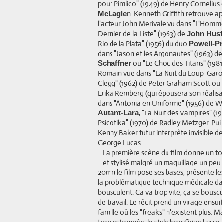
pour Pimlico" (1949) de Henry Cornelius 
n. Kenneth Griffith retrouve a
McLagle
l'acteur John Merivale vu dans "L'Homme 
Dernier de la Liste" (1963) de
John Hus
Rio de la Plata" (1956) du duo
Powell-P
dans "Jason et les Argonautes" (1963) d
ou "Le Choc des Titans" (198
Schaffner
Romain vue dans "La Nuit du Loup-Garou"
Clegg" (1962) de Peter Graham Scott ou 
Erika Remberg (qui épousera son réalisa
dans "Antonia en Uniforme" (1956) de Wil
, "La Nuit des Vampires" (
Autant-Lara
Psicotika" (1970) de Radley Metzger. Pui 
Kenny Baker futur interprète invisible d
George Lucas...
La première scène du film donne un to
et stylisé malgré un maquillage un peu 
20mn le film pose ses bases, présente le
la problématique technique médicale dan
bousculent. Ca va trop vite, ça se bousc
de travail. Le récit prend un virage ens
famille où les "freaks" n'existent plus.
trop estompée, le style horrifique laisse 