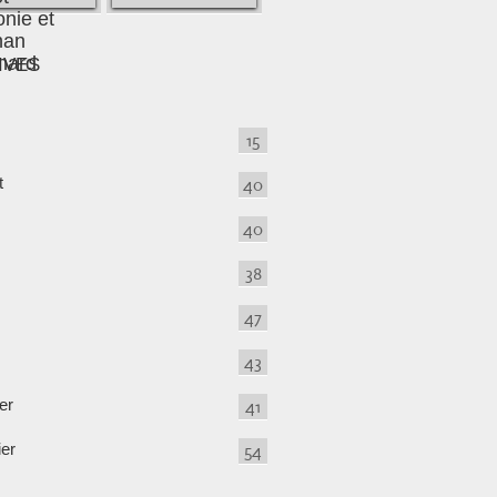
IVES
15
t
40
40
38
47
43
er
41
ier
54