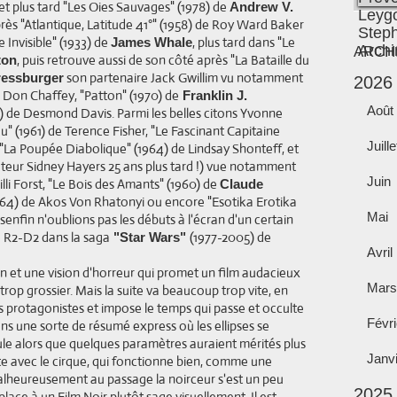
et plus tard "Les Oies Sauvages" (1978) de
Andrew V.
près "Atlantique, Latitude 41°" (1958) de Roy Ward Baker
Invisible" (1933) de
, plus tard dans "Le
James Whale
ARCH
, puis retrouve aussi de son côté après "La Bataille du
ton
son partenaire Jack Gwillim vu notamment
ressburger
2026
e Don Chaffey, "Patton" (1970) de
Franklin J.
Août
1) de Desmond Davis. Parmi les belles citons Yvonne
 (1961) de Terence Fisher, "Le Fascinant Capitaine
Juille
"La Poupée Diabolique" (1964) de Lindsay Shonteff, et
teur Sidney Hayers 25 ans plus tard !) vue notamment
Juin
li Forst, "Le Bois des Amants" (1960) de
Claude
1964) de Akos Von Rhatonyi ou encore "Esotika Erotika
Mai
senfin n'oublions pas les débuts à l'écran d'un certain
e R2-D2 dans la saga
(1977-2005) de
"Star Wars"
Avril
n et une vision d'horreur qui promet un film audacieux
Mars
trop grossier. Mais la suite va beaucoup trop vite, en
s protagonistes et impose le temps qui passe et occulte
Févri
s une sorte de résumé express où les ellipses se
ule alors que quelques paramètres auraient mérités plus
Janv
uite avec le cirque, qui fonctionne bien, comme une
 Malheureusement au passage la noirceur s'est un peu
2025
place à un Film Noir plutôt sage visuellement. Il est