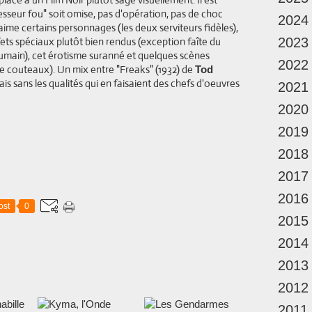
seur fou" soit omise, pas d'opération, pas de choc
2024
n aime certains personnages (les deux serviteurs fidèles),
fets spéciaux plutôt bien rendus (exception faîte du
2023
humain), cet érotisme suranné et quelques scènes
2022
e couteaux). Un mix entre "Freaks" (1932) de
Tod
is sans les qualités qui en faisaient des chefs d'oeuvres
2021
2020
2019
2018
2017
2016
ost
0
2015
2014
2013
2012
2011