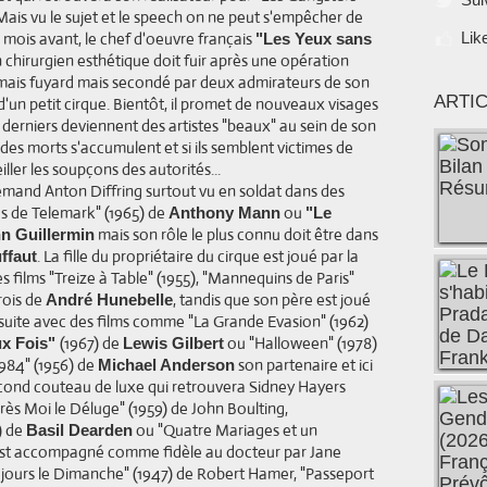
). Mais vu le sujet et le speech on ne peut s'empêcher de
s mois avant, le chef d'oeuvre français
Lik
"Les Yeux sans
 chirurgien esthétique doit fuir après une opération
mais fuyard mais secondé par deux admirateurs de son
ARTI
e d'un petit cirque. Bientôt, il promet de nouveaux visages
s derniers deviennent des artistes "beaux" au sein de son
, des morts s'accumulent et si ils semblent victimes de
iller les soupçons des autorités...
lemand Anton Diffring surtout vu en soldat dans des
s de Telemark" (1965) de
ou
Anthony Mann
"Le
mais son rôle le plus connu doit être dans
n Guillermin
. La fille du propriétaire du cirque est joué par la
ffaut
 films "Treize à Table" (1955), "Mannequins de Paris"
trois de
, tandis que son père est joué
André Hunebelle
uite avec des films comme "La Grande Evasion" (1962)
(1967) de
ou "Halloween" (1978)
ux Fois"
Lewis Gilbert
"1984" (1956) de
son partenaire et ici
Michael Anderson
cond couteau de luxe qui retrouvera Sidney Hayers
près Moi le Déluge" (1959) de John Boulting,
) de
ou "Quatre Mariages et un
Basil Dearden
 est accompagné comme fidèle au docteur par Jane
oujours le Dimanche" (1947) de Robert Hamer, "Passeport