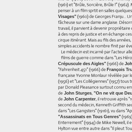
(1961) et "Brûle, Sorcière, Brûle !" (1962
penser à un film sprtit en salles quelque
(1960) de Georges Franju... Un
Visages"
fâcheuse sur une dame anglaise. Désor
travail, il parvient à devenir propriétair
à des repris de justice et en échange ce
cirque itinérant. Mais au fils des années
simples accidents le nombre finit par éve
Le médecin est incarné par l'acteur al
films de guerre comme dans "Les Héro
(1966) de
Crépuscule des Aigles"
Joh
"Fahrenheit 451" (1966) de
François Tru
française Yvonne Monlaur révélée par les
(1956) et "Les Collégiennes" (1957) tous 
par Donald Pleasance surtout connu ens
de
,
John Sturges
"On ne vit que De
de
, il retrouve après 
John Carpenter
second du médecin, Kenneth Griffith se
dans "Les Gangsters" (19161), vu dans "A
(1969
"Assassinats en Tous Genres"
Enterrement" (1994) de Mike Newell, il
Hylton vue entre autre dans "Il pleut T