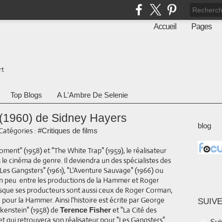
Accueil
Pages
rt
Top Blogs
A L'Ambre De Selenie
 (1960) de Sidney Hayers
blog
Catégories :
#Critiques de films
ment" (1958) et "The White Trap" (1959), le réalisateur
le cinéma de genre. Il deviendra un des spécialistes des
Les Gangsters" (1961), "L'Aventure Sauvage" (1966) ou
e un peu entre les productions de la Hammer et Roger
puisque ses producteurs sont aussi ceux de Roger Corman,
é pour la Hammer. Ainsi l'histoire est écrite par George
SUIVE
kenstein" (1958) de
et "La Cité des
Terence Fisher
t qui retrouvera son réalisateur pour "Les Gangsters"
Sui