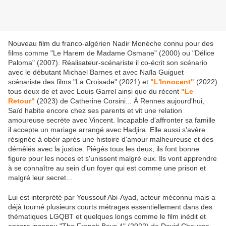
Nouveau film du franco-algérien Nadir Monèche connu pour des
films comme "Le Harem de Madame Osmane" (2000) ou "Délice
Paloma" (2007). Réalisateur-scénariste il co-écrit son scénario
avec le débutant Michael Barnes et avec Naïla Guiguet
scénariste des films "La Croisade" (2021) et
"L'Innocent"
(2022)
tous deux de et avec Louis Garrel ainsi que du récent
"Le
Retour"
(2023) de Catherine Corsini... À Rennes aujourd'hui,
Saïd habite encore chez ses parents et vit une relation
amoureuse secrète avec Vincent. Incapable d'affronter sa famille
il accepte un mariage arrangé avec Hadjira. Elle aussi s'avère
résignée à obéir après une histoire d'amour malheureuse et des
démêlés avec la justice. Piégés tous les deux, ils font bonne
figure pour les noces et s'unissent malgré eux. Ils vont apprendre
à se connaître au sein d'un foyer qui est comme une prison et
malgré leur secret...
Lui est interprété par Youssouf Abi-Ayad, acteur méconnu mais a
déjà tourné plusieurs courts métrages essentiellement dans des
thématiques LGQBT et quelques longs comme le film inédit et