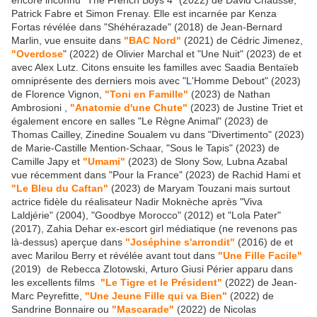
encore inconnu "The French Boys 4" (2022) de David Chausse,
Patrick Fabre et Simon Frenay. Elle est incarnée par Kenza
Fortas révélée dans "Shéhérazade" (2018) de Jean-Bernard
Marlin, vue ensuite dans
"BAC Nord"
(2021) de Cédric Jimenez,
"Overdose
" (2022) de Olivier Marchal et "Une Nuit" (2023) de et
avec Alex Lutz. Citons ensuite les familles avec Saadia Bentaïeb
omniprésente des derniers mois avec "L'Homme Debout" (2023)
de Florence Vignon,
"Toni en Famille"
(2023) de Nathan
Ambrosioni ,
"Anatomie d'une Chute"
(2023) de Justine Triet et
également encore en salles "Le Règne Animal" (2023) de
Thomas Cailley, Zinedine Soualem vu dans "Divertimento" (2023)
de Marie-Castille Mention-Schaar, "Sous le Tapis" (2023) de
Camille Japy et
"Umami"
(2023) de Slony Sow, Lubna Azabal
vue récemment dans "Pour la France" (2023) de Rachid Hami et
"Le Bleu du Caftan"
(2023) de Maryam Touzani mais surtout
actrice fidèle du réalisateur Nadir Moknèche après "Viva
Laldjérie" (2004), "Goodbye Morocco" (2012) et "Lola Pater"
(2017), Zahia Dehar ex-escort girl médiatique (ne revenons pas
là-dessus) aperçue dans
"Joséphine s'arrondit"
(2016) de et
avec Marilou Berry et révélée avant tout dans
"Une Fille Facile"
(2019) de Rebecca Zlotowski, Arturo Giusi Périer apparu dans
les excellents films
"Le Tigre et le Président"
(2022) de Jean-
Marc Peyrefitte,
"Une Jeune Fille qui va Bien"
(2022) de
Sandrine Bonnaire ou
"Mascarade"
(2022) de Nicolas