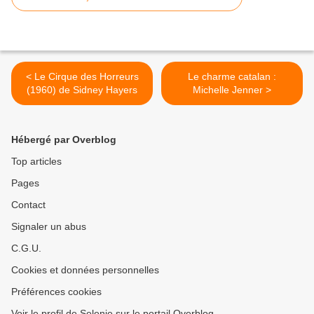
< Le Cirque des Horreurs
Le charme catalan :
(1960) de Sidney Hayers
Michelle Jenner >
Hébergé par Overblog
Top articles
Pages
Contact
Signaler un abus
C.G.U.
Cookies et données personnelles
Préférences cookies
Voir le profil de Selenie sur le portail Overblog