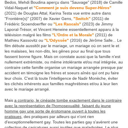
Bedos, Mehdi Boudina aperçu dans "Sauvage" (2018) de Camille
Vidal-Naquet et
"Comment je suis devenu Super-Héros"
(2021) de Douglas Attal, Karina Testa vue entre autre dans
"Frontière(s)" (2007) de Xavier Gens,
"Switch"
(2011) de
Frédéric Scoendoerffer ou
"Les Rascals"
(2023) de Jimmy
Laporal-Trésor, et Vincent Heneine essentiellement apparu à la
télévision malgré les films
"L'Ordre et la Morale"
(2011) de
Mathieu Kassovitz ou
"L'Odyssée"
(2016) de Jérôme Salle... Le
film débute aussitôt par le mariage, un mariage où on sent le et
les malaises, les non-dits, les gênes pour au final que tous
fassent bonne figure. Mais on constate aussi que la famille n'est
nullement extrèmiste, ou même intolérante et/ou mal intégrée, au
contraire cette famille organise un mariage arrangée presque par
accident en témoigne les frères et soeurs aînés qui ont pu faire
leur choix. C'est là toute l'intelligence de Nadir Monèche, éviter
les clichés inhérents aux familles maghrébines et/ou à leur lien
avec le mariage arrangé.
Mais
a contrario, le cinéaste tombe exactement dans le contraire
avec la représentation de l'homosexualité, faisant du jeune
homme gay une sorte de érotomane ouvert à toutes les
pratiques
, des pratiques par ailleurs qui n'ont rien
d'exceptionnellement gay. Toutes les parties gay s'avèrent une
collection de caricatures aussi inutiles que maladroites. Le plus