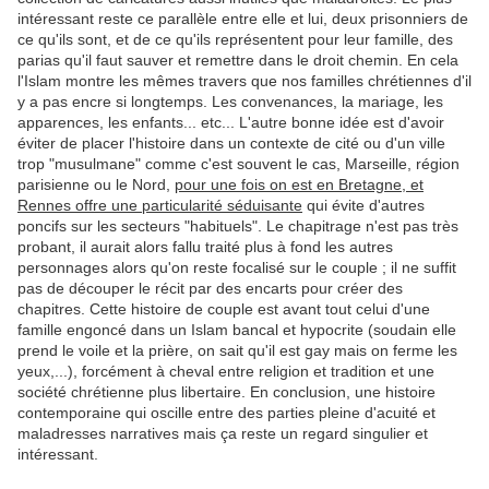
intéressant reste ce parallèle entre elle et lui, deux prisonniers de
ce qu'ils sont, et de ce qu'ils représentent pour leur famille, des
parias qu'il faut sauver et remettre dans le droit chemin. En cela
l'Islam montre les mêmes travers que nos familles chrétiennes d'il
y a pas encre si longtemps. Les convenances, la mariage, les
apparences, les enfants... etc... L'autre bonne idée est d'avoir
éviter de placer l'histoire dans un contexte de cité ou d'un ville
trop "musulmane" comme c'est souvent le cas, Marseille, région
parisienne ou le Nord,
pour une fois on est en Bretagne, et
Rennes offre une particularité séduisante
qui évite d'autres
poncifs sur les secteurs "habituels". Le chapitrage n'est pas très
probant, il aurait alors fallu traité plus à fond les autres
personnages alors qu'on reste focalisé sur le couple ; il ne suffit
pas de découper le récit par des encarts pour créer des
chapitres. Cette histoire de couple est avant tout celui d'une
famille engoncé dans un Islam bancal et hypocrite (soudain elle
prend le voile et la prière, on sait qu'il est gay mais on ferme les
yeux,...), forcément à cheval entre religion et tradition et une
société chrétienne plus libertaire. En conclusion, une histoire
contemporaine qui oscille entre des parties pleine d'acuité et
maladresses narratives mais ça reste un regard singulier et
intéressant.