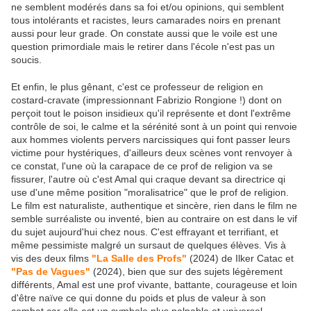
ne semblent modérés dans sa foi et/ou opinions, qui semblent
tous intolérants et racistes, leurs camarades noirs en prenant
aussi pour leur grade. On constate aussi que le voile est une
question primordiale mais le retirer dans l'école n'est pas un
soucis.
Et enfin, le plus gênant, c'est ce professeur de religion en
costard-cravate (impressionnant Fabrizio Rongione !) dont on
perçoit tout le poison insidieux qu'il représente et dont l'extrême
contrôle de soi, le calme et la sérénité sont à un point qui renvoie
aux hommes violents pervers narcissiques qui font passer leurs
victime pour hystériques, d'ailleurs deux scènes vont renvoyer à
ce constat, l'une où la carapace de ce prof de religion va se
fissurer, l'autre où c'est Amal qui craque devant sa directrice qi
use d'une même position "moralisatrice" que le prof de religion.
Le film est naturaliste, authentique et sincère, rien dans le film ne
semble surréaliste ou inventé, bien au contraire on est dans le vif
du sujet aujourd'hui chez nous. C'est effrayant et terrifiant, et
même pessimiste malgré un sursaut de quelques élèves. Vis à
vis des deux films
"La Salle des Profs"
(2024) de Ilker Catac et
"Pas de Vagues"
(2024), bien que sur des sujets légèrement
différents, Amal est une prof vivante, battante, courageuse et loin
d'être naïve ce qui donne du poids et plus de valeur à son