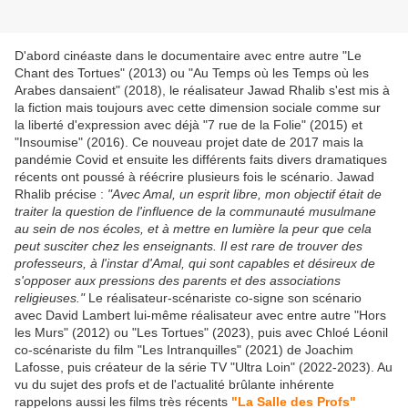
D'abord cinéaste dans le documentaire avec entre autre "Le
Chant des Tortues" (2013) ou "Au Temps où les Temps où les
Arabes dansaient" (2018), le réalisateur Jawad Rhalib s'est mis à
la fiction mais toujours avec cette dimension sociale comme sur
la liberté d'expression avec déjà "7 rue de la Folie" (2015) et
"Insoumise" (2016). Ce nouveau projet date de 2017 mais la
pandémie Covid et ensuite les différents faits divers dramatiques
récents ont poussé à réécrire plusieurs fois le scénario. Jawad
Rhalib précise :
"Avec Amal, un esprit libre, mon objectif était de
traiter la question de l'influence de la communauté musulmane
au sein de nos écoles, et à mettre en lumière la peur que cela
peut susciter chez les enseignants. Il est rare de trouver des
professeurs, à l'instar d'Amal, qui sont capables et désireux de
s'opposer aux pressions des parents et des associations
religieuses."
Le réalisateur-scénariste co-signe son scénario
avec David Lambert lui-même réalisateur avec entre autre "Hors
les Murs" (2012) ou "Les Tortues" (2023), puis avec Chloé Léonil
co-scénariste du film "Les Intranquilles" (2021) de Joachim
Lafosse, puis créateur de la série TV "Ultra Loin" (2022-2023). Au
vu du sujet des profs et de l'actualité brûlante inhérente
rappelons aussi les films très récents
"La Salle des Profs"