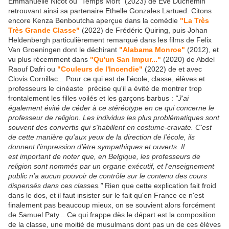
Emmanuelle Nicot ou "Temps Mort" (2023) de Eve Duchemin
retrouvant ainsi sa partenaire Ethelle Gonzales Lartued. Citons
encore Kenza Benboutcha aperçue dans la comédie
"La Très
Très Grande Classe"
(2022) de Frédéric Quiring, puis Johan
Heldenbergh particulièrement remarqué dans les films de Felix
Van Groeningen dont le déchirant
"Alabama Monroe"
(2012), et
vu plus récemment dans
"Qu'un San Impur..."
(2020) de Abdel
Raouf Dafri ou
"Couleurs de l'Incendie"
(2022) de et avec
Clovis Cornillac... Pour ce qui est de l'école, classe, élèves et
professeurs le cinéaste précise qu'il a évité de montrer trop
frontalement les filles voilés et les garçons barbus :
"J'ai
également évité de céder à ce stéréotype en ce qui concerne le
professeur de religion. Les individus les plus problématiques sont
souvent des convertis qui s'habillent en costume-cravate. C'est
de cette manière qu'aux yeux de la direction de l'école, ils
donnent l'impression d'être sympathiques et ouverts. Il
est important de noter que, en Belgique, les professeurs de
religion sont nommés par un organe exécutif, et l'enseignement
public n'a aucun pouvoir de contrôle sur le contenu des cours
dispensés dans ces classes."
Rien que cette explication fait froid
dans le dos, et il faut insister sur le fait qu'en France ce n'est
finalement pas beaucoup mieux, on se souvient alors forcément
de Samuel Paty... Ce qui frappe dès le départ est la composition
de la classe, une moitié de musulmans dont pas un de ces élèves