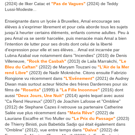
(2024) de Ilker Catac et
"Pas de Vagues"
(2024) de Teddy
Lussi-Modeste...
Enseignante dans un lycée à Bruxelles, Amal encourage ses
élèves à s'exprimer librement et pour cela aborde tous les sujets
jusqu'à heurter certains éléments, enfants comme adultes. Peu à
peu Amal va se sentir harcelée, puis menacée mais Amal a bien
l'intention de lutter pour ses droits dont celui de la liberté
d'expression pour elle et ses élèves... Amal est incarnée par
Lubna Azabal vue notamment dans "Incendies" (2010) de Denis
Villeneuve,
"Rock the Casbah"
(2013) de Laila Marrakchi,
"Le
Bleu du Caftan"
(2022) de Maryam Touzani ou
"L'Air de la Mer
rend Libre"
(2023) de Nadir Moknèche. Citons ensuite Fabrizio
Rongione vu récemment dans
"L'Evénement"
(2021) de Audrey
Diwan mais surtout acteur fétiche des frères Dardennes pour six
films de
"Rosetta"
(1999) à
"La Fille Inconnue"
(2016) dont
aussi
"Deux Jours, Une Nuit"
(2014) après lequel avec aussi
"Ca Rend Heureux" (2007) de Joachim Lafosse et "Ombline"
(2012) de Stephane Cazes il retrouve sa partenaire Catherine
Salée vue plus récemment dans
"Maria Rêve"
(2022) de
Lauriane Escaffre et Yvo Muller ou
"Le Prix du Passage"
(2023)
de Thierry Binisti, puis Babetida Sadjo qui était également dans
"Ombline" (2012), vue entre temps dans
"Dalva"
(2022) de