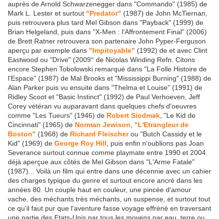
auprès de Arnold Schwarzenegger dans "Commando" (1985) de
Mark L. Lester et surtout
"Predator"
(1987) de John McTiernan,
puis retrouvera plus tard Mel Gibson dans "Payback" (1999) de
Brian Helgeland, puis dans "X-Men : l'Affrontement Final" (2006)
de Brett Ratner retrouvera son partenaire John Pyper-Ferguson
aperçu par exemple dans
"Impitoyable"
(1992) de et avec Clint
Eastwood ou "Drive" (2009° de Nicolas Winding Refn. Citons
encore Stephen Tobolowski remarqué dans "La Folle Histoire de
l'Espace" (1987) de Mal Brooks et "Mississippi Burning" (1988) de
Alan Parker puis vu ensuite dans "Thelma et Louise" (1991) de
Ridley Scoot et "Basic Instinct" (1992) de Paul Verhoeven, Jeff
Corey vétéran vu auparavant dans quelques chefs d'oeuvres
comme "Les Tueurs" (1946) de
Robert Siodmak
, "Le Kid de
Cincinnati" (1965) de
Norman Jewison
,
"L'Etrangleur de
Boston"
(1968) de
Richard Fleischer
ou "Butch Cassidy et le
Kid" (1969) de
George Roy Hill
, puis enfin n'oublions pas Joan
Severance surtout connue comme playmate entre 1990 et 2004
déjà aperçue aux côtés de Mel Gibson dans "L'Arme Fatale"
(1987)... Voilà un film qui entre dans une décennie avec un cahier
des charges typique du genre et surtout encore ancré dans les
années 80. Un couple haut en couleur, une pincée d'amour
vache, des méchants très méchants, un suspense, et surtout tout
ce qu'il faut pur que l'aventure fasse voyage effréné en traversant
une partie des Etats-Unis par tous les moyens par eau, terre ou