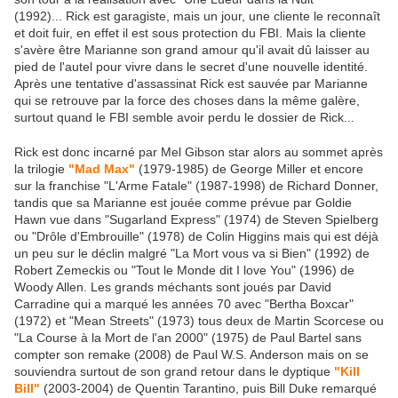
(1992)... Rick est garagiste, mais un jour, une cliente le reconnaît
et doit fuir, en effet il est sous protection du FBI. Mais la cliente
s'avère être Marianne son grand amour qu'il avait dû laisser au
pied de l'autel pour vivre dans le secret d'une nouvelle identité.
Après une tentative d'assassinat Rick est sauvée par Marianne
qui se retrouve par la force des choses dans la même galère,
surtout quand le FBI semble avoir perdu le dossier de Rick...
Rick est donc incarné par Mel Gibson star alors au sommet après
la trilogie
"Mad Max"
(1979-1985) de George Miller et encore
sur la franchise "L'Arme Fatale" (1987-1998) de Richard Donner,
tandis que sa Marianne est jouée comme prévue par Goldie
Hawn vue dans "Sugarland Express" (1974) de Steven Spielberg
ou "Drôle d'Embrouille" (1978) de Colin Higgins mais qui est déjà
un peu sur le déclin malgré "La Mort vous va si Bien" (1992) de
Robert Zemeckis ou "Tout le Monde dit I love You" (1996) de
Woody Allen. Les grands méchants sont joués par David
Carradine qui a marqué les années 70 avec "Bertha Boxcar"
(1972) et "Mean Streets" (1973) tous deux de Martin Scorcese ou
"La Course à la Mort de l'an 2000" (1975) de Paul Bartel sans
compter son remake (2008) de Paul W.S. Anderson mais on se
souviendra surtout de son grand retour dans le dyptique
"Kill
Bill"
(2003-2004) de Quentin Tarantino, puis Bill Duke remarqué