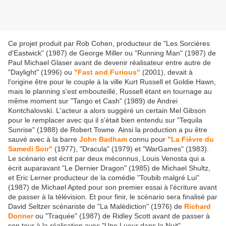
Ce projet produit par Rob Cohen, producteur de "Les Sorcières
d'Eastwick" (1987) de George Miller ou "Running Man" (1987) de
Paul Michael Glaser avant de devenir réalisateur entre autre de
"Daylight" (1996) ou
"Fast and Furious"
(2001), devait à
l'origine être pour le couple à la ville Kurt Russell et Goldie Hawn,
mais le planning s'est embouteillé, Russell étant en tournage au
même moment sur "Tango et Cash" (1989) de Andrei
Kontchalovski. L'acteur a alors suggéré un certain Mel Gibson
pour le remplacer avec qui il s'était bien entendu sur "Tequila
Sunrise" (1988) de Robert Towne. Ainsi la production a pu être
sauvé avec à la barre
John Badham
connu pour
"La Fièvre du
Samedi Soir"
(1977), "Dracula" (1979) et "WarGames" (1983).
Le scénario est écrit par deux méconnus, Louis Venosta qui a
écrit auparavant "Le Dernier Dragon" (1985) de Michael Shultz,
et Eric Lerner producteur de la comédie "Toubib malgré Lui"
(1987) de Michael Apted pour son premier essai à l'écriture avant
de passer à la télévision. Et pour finir, le scénario sera finalisé par
David Seltzer scénariste de "La Malédiction" (1976) de
Richard
Donner
ou "Traquée" (1987) de Ridley Scott avant de passer à
son tour à la réalisation avec "Une Lueur dans la Nuit"