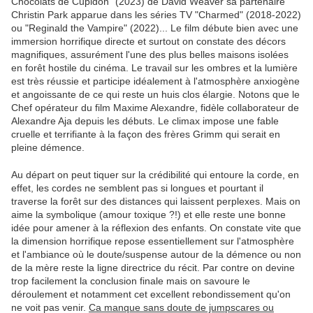
Chocolats de Cupidon" (2023) de David Weaver sa partenaire
Christin Park apparue dans les séries TV "Charmed" (2018-2022)
ou "Reginald the Vampire" (2022)... Le film débute bien avec une
immersion horrifique directe et surtout on constate des décors
magnifiques, assurément l'une des plus belles maisons isolées
en forêt hostile du cinéma. Le travail sur les ombres et la lumière
est très réussie et participe idéalement à l'atmosphère anxiogène
et angoissante de ce qui reste un huis clos élargie. Notons que le
Chef opérateur du film Maxime Alexandre, fidèle collaborateur de
Alexandre Aja depuis les débuts. Le climax impose une fable
cruelle et terrifiante à la façon des frères Grimm qui serait en
pleine démence.
Au départ on peut tiquer sur la crédibilité qui entoure la corde, en
effet, les cordes ne semblent pas si longues et pourtant il
traverse la forêt sur des distances qui laissent perplexes. Mais on
aime la symbolique (amour toxique ?!) et elle reste une bonne
idée pour amener à la réflexion des enfants. On constate vite que
la dimension horrifique repose essentiellement sur l'atmosphère
et l'ambiance où le doute/suspense autour de la démence ou non
de la mère reste la ligne directrice du récit. Par contre on devine
trop facilement la conclusion finale mais on savoure le
déroulement et notamment cet excellent rebondissement qu'on
ne voit pas venir.
Ca manque sans doute de jumpscares ou