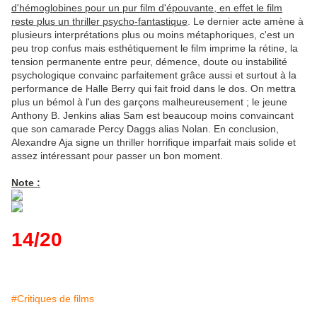
d'hémoglobines pour un pur film d'épouvante, en effet le film
reste plus un thriller psycho-fantastique
. Le dernier acte amène à
plusieurs interprétations plus ou moins métaphoriques, c'est un
peu trop confus mais esthétiquement le film imprime la rétine, la
tension permanente entre peur, démence, doute ou instabilité
psychologique convainc parfaitement grâce aussi et surtout à la
performance de Halle Berry qui fait froid dans le dos. On mettra
plus un bémol à l'un des garçons malheureusement ; le jeune
Anthony B. Jenkins alias Sam est beaucoup moins convaincant
que son camarade Percy Daggs alias Nolan. En conclusion,
Alexandre Aja signe un thriller horrifique imparfait mais solide et
assez intéressant pour passer un bon moment.
Note :
14/20
#Critiques de films