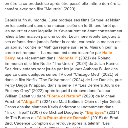
en être la co-productrice après être passé elle-même derrière la
caméra avec son film "Meurtrie" (2020)...
Depuis la fin du monde, June protège ses films Samuel et Nolan
en les confinant dans une maison isolée en forêt, une forêt qui
les nourrit et dans laquelle ils s'aventurent en étant constamment
reliés à leur maison par une corde. Leur mère répète toujours à
ses enfants dene jamais lâcher la corde, car seule la maison est
un abri sûr contre le "Mal" qui règne sur Terre. Mais un jour, la
corde est rompue... La maman est donc incarnée par
Halle
Berry
vue récemment dans
"Moonfall"
(2021) de Roland
Emmerich et le film Netflix "The Union" (2024) de Julian Farino.
Ses deux enfants sont joués par les jeunes Anthony B. Jenkins
aperçu dans quelques séries TV dont "Chicago Med" (2021) et
dans le film Netflix "The Deliverance" (2024) de Lee Daniels, puis
Percy Daggs IV apparu dans la série TV "Les Derniers Jours de
Ptolemy Grey" (2022) après lequel il retrouve donc l'acteur
William Catlett vu dans
"Force of Nature"
(2020) de Michael
Polish et
"Abigail"
(2024) de Matt Bettinelli-Olpin et Tyler Gillett.
Citons ensuite Matthew Kevin Anderson vu notamment dans
"Trick'r Treat" (2007) de Michael Dougherty,
"Big Eyes"
(2014)
de Tim Burton ou
"A la Poursuite de Demain"
(2015) de Brad
Bird, Cadence Compton qui retrouve après la téléfilm "Les