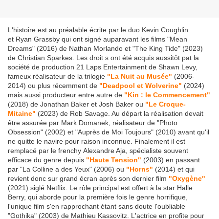
L'histoire est au préalable écrite par le duo Kevin Coughlin
et Ryan Grassby qui ont signé auparavant les films "Mean
Dreams" (2016) de Nathan Morlando et "The King Tide" (2023)
de Christian Sparkes. Les droit s ont été acquis aussitôt pat la
société de production 21 Laps Entertainment de Shawn Levy,
fameux réalisateur de la trilogie
"La Nuit au Musée"
(2006-
2014) ou plus récemment de
"Deadpool et Wolverine"
(2024)
mais aussi producteur entre autre de
"Kin : le Commencement"
(2018) de Jonathan Baker et Josh Baker ou
"Le Croque-
Mitaine"
(2023) de Rob Savage. Au départ la réalisation devait
être assurée par Mark Domanek, réalisateur de "Photo
Obsession" (2002) et "Auprès de Moi Toujours" (2010) avant qu'il
ne quitte le navire pour raison inconnue. Finalement il est
remplacé par le frenchy Alexandre Aja, spécialiste souvent
efficace du genre depuis
"Haute Tension"
(2003) en passant
par "La Colline a des Yeux" (2006) ou
"Horns"
(2014) et qui
revient donc sur grand écran après son dernier film
"Oxygène"
(2021) siglé Netflix. Le rôle principal est offert à la star Halle
Berry, qui aborde pour la première fois le genre horrifique,
l'unique film s'en rapprochant étant sans doute l'oubliable
"Gothika" (2003) de Mathieu Kassovitz. L'actrice en profite pour