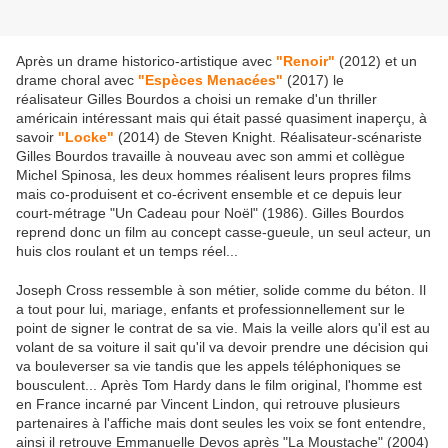
Après un drame historico-artistique avec
"Renoir"
(2012) et un
drame choral avec
"Espèces Menacées"
(2017) le
réalisateur Gilles Bourdos a choisi un remake d'un thriller
américain intéressant mais qui était passé quasiment inaperçu, à
savoir
"Locke"
(2014) de Steven Knight. Réalisateur-scénariste
Gilles Bourdos travaille à nouveau avec son ammi et collègue
Michel Spinosa, les deux hommes réalisent leurs propres films
mais co-produisent et co-écrivent ensemble et ce depuis leur
court-métrage "Un Cadeau pour Noël" (1986). Gilles Bourdos
reprend donc un film au concept casse-gueule, un seul acteur, un
huis clos roulant et un temps réel...
Joseph Cross ressemble à son métier, solide comme du béton. Il
a tout pour lui, mariage, enfants et professionnellement sur le
point de signer le contrat de sa vie. Mais la veille alors qu'il est au
volant de sa voiture il sait qu'il va devoir prendre une décision qui
va bouleverser sa vie tandis que les appels téléphoniques se
bousculent... Après Tom Hardy dans le film original, l'homme est
en France incarné par Vincent Lindon, qui retrouve plusieurs
partenaires à l'affiche mais dont seules les voix se font entendre,
ainsi il retrouve Emmanuelle Devos après "La Moustache" (2004)