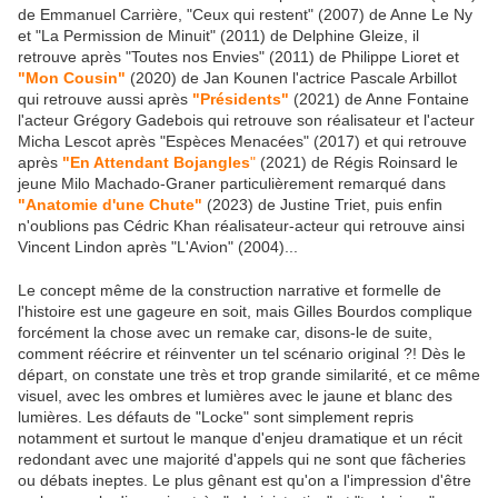
de Emmanuel Carrière, "Ceux qui restent" (2007) de Anne Le Ny
et "La Permission de Minuit" (2011) de Delphine Gleize, il
retrouve après "Toutes nos Envies" (2011) de Philippe Lioret et
"Mon Cousin"
(2020) de Jan Kounen l'actrice Pascale Arbillot
qui retrouve aussi après
"Présidents"
(2021) de Anne Fontaine
l'acteur Grégory Gadebois qui retrouve son réalisateur et l'acteur
Micha Lescot après "Espèces Menacées" (2017) et qui retrouve
après
"En Attendant Bojangles
"
(2021) de Régis Roinsard le
jeune Milo Machado-Graner particulièrement remarqué dans
"Anatomie d'une Chute"
(2023) de Justine Triet, puis enfin
n'oublions pas Cédric Khan réalisateur-acteur qui retrouve ainsi
Vincent Lindon après "L'Avion" (2004)...
Le concept même de la construction narrative et formelle de
l'histoire est une gageure en soit, mais Gilles Bourdos complique
forcément la chose avec un remake car, disons-le de suite,
comment réécrire et réinventer un tel scénario original ?! Dès le
départ, on constate une très et trop grande similarité, et ce même
visuel, avec les ombres et lumières avec le jaune et blanc des
lumières. Les défauts de "Locke" sont simplement repris
notamment et surtout le manque d'enjeu dramatique et un récit
redondant avec une majorité d'appels qui ne sont que fâcheries
ou débats ineptes. Le plus gênant est qu'on a l'impression d'être