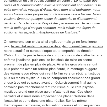
construction qu'elle voulait comme un conte :
"Le langage des
rêves et la communication avec le subconscient sont devenus le
point central du voyage d'Aicha. Avec mon chef opérateur, nous
avons trouvé notre propre façon de traduire cela à l'écran. Nous
voulions évoquer quelque chose de sensoriel et d’émotionnel,
pénétrer dans le cœur et l'esprit des personnages. Je reconnais
que le mélange n'est pas commun, mais c'était une façon de
souligner les aspects métaphoriques de l’histoire."
On comprend son choix ainsi expliquer mais ça ne fonctionne
pas,
le résultat reste un exercice de style qui omet l'ancrage dans
notre actualité et surtout bloque toute empathie ou émotion.
D'abord on n'a pas le temps de comprendre ou de s'attacher aux
enfants jihadistes, puis ensuite les choix de mise en scène
prennent de plus en plus de place. Ainsi les gros plans se font
plus présents avec un arrière-plan flouté, le montage suggère
des visions et/ou rêves qui virent le film vers un récit fantastique
plus ou moins mystique. On ne comprend finalement pas grand
chose à ce qui se passe avant un éclaircissement final qui ne
convainc pas franchement tant l'onirisme ou le côté psycho-
mystique prend une place qu'on n'attendait pas. Ces choix
narratifs et visuels nous empêchent de placer l'histoire dans
l'actualité et donc dans une triste réalité. Sur les même
thématiques (terrorisme, victimisation, causes et conséquences