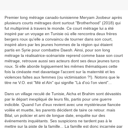
Premier long métrage canado-tunisienne Meryam Joobeur après
plusieurs courts métrages dont surtout "Brotherhood" (2018) qui
fut multiprimé à travers le monde. Ce court métrage lui a été
inspiré par un voyage en Tunisie où elle rencontra deux frères
bergers roux qu'elle a convaincu de tourner dans son court,
inspiré alors par les jeunes hommes de la région qui étaient
partis en Syrie pour combattre Daesh. Ainsi, pour son long
métrage la réalisatrice-scénariste reprend comme base son court
métrage, retrouve aussi ses acteurs dont ses deux jeunes turcs
roux. Si elle aborde logiquement les mêmes thématiques cette
fois la cinéaste met davantage l'accent sur la maternité et les
violences faîtes aux femmes (ou victimisation ?!). Notons que le
titre ne V.O. est "Mé el Aïn" qui signifie "Là d'où l'on vient"...
Dans un village reculé de Tunisie, Aicha et Brahim sont dévastés
par le départ inexpliqué de leurs fils, partis pour une guerre
indicible. Quand l'un d'eux revient avec une mystérieuse fiancée
voilée et muette, les parents décident de taire ce retour. mais
Bilal, un policier et ami de longue date, enquête sur des
événements inquiétants. Ses suspicions ne tardent pas à le
mettre sur la piste de la famille... La famille est donc incarnée par