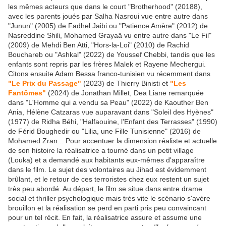
les mêmes acteurs que dans le court "Brotherhood" (20188),
avec les parents joués par Salha Nasroui vue entre autre dans
"Junun" (2005) de Fadhel Jaibi ou "Patience Amère" (2012) de
Nasreddine Shili, Mohamed Grayaâ vu entre autre dans "Le Fil"
(2009) de Mehdi Ben Atti, "Hors-la-Loi" (2010) de Rachid
Bouchareb ou "Ashkal" (2022) de Youssef Chebbi, tandis que les
enfants sont repris par les frères Malek et Rayene Mechergui.
Citons ensuite Adam Bessa franco-tunisien vu récemment dans
"Le Prix du Passage"
(2023) de Thierry Binisti et
"Les
Fantômes"
(2024) de Jonathan Millet, Dea Liane remarquée
dans "L'Homme qui a vendu sa Peau" (2022) de Kaouther Ben
Ania, Hélène Catzaras vue auparavant dans "Soleil des Hyènes"
(1977) de Ridha Béhi, "Halfaouine, l'Enfant des Terrasses" (1990)
de Férid Boughedir ou "Lilia, une Fille Tunisienne" (2016) de
Mohamed Zran... Pour accentuer la dimension réaliste et actuelle
de son histoire la réalisatrice a tourné dans un petit village
(Louka) et a demandé aux habitants eux-mêmes d'apparaître
dans le film. Le sujet des volontaires au Jihad est évidemment
brûlant, et le retour de ces terroristes chez eux restent un sujet
très peu abordé. Au départ, le film se situe dans entre drame
social et thriller psychologique mais très vite le scénario s'avère
brouillon et la réalisation se perd en parti pris peu convaincant
pour un tel récit. En fait, la réalisatrice assure et assume une