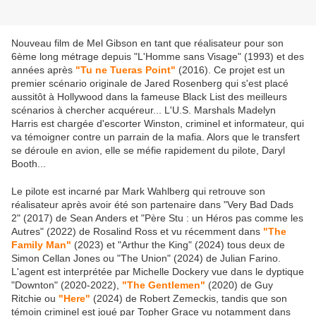
Nouveau film de Mel Gibson en tant que réalisateur pour son
6ème long métrage depuis "L'Homme sans Visage" (1993) et des
années après
"Tu ne Tueras Point"
(2016). Ce projet est un
premier scénario originale de Jared Rosenberg qui s'est placé
aussitôt à Hollywood dans la fameuse Black List des meilleurs
scénarios à chercher acquéreur... L'U.S. Marshals Madelyn
Harris est chargée d'escorter Winston, criminel et informateur, qui
va témoigner contre un parrain de la mafia. Alors que le transfert
se déroule en avion, elle se méfie rapidement du pilote, Daryl
Booth...
Le pilote est incarné par Mark Wahlberg qui retrouve son
réalisateur après avoir été son partenaire dans "Very Bad Dads
2" (2017) de Sean Anders et "Père Stu : un Héros pas comme les
Autres" (2022) de Rosalind Ross et vu récemment dans
"The
Family Man"
(2023) et "Arthur the King" (2024) tous deux de
Simon Cellan Jones ou "The Union" (2024) de Julian Farino.
L'agent est interprétée par Michelle Dockery vue dans le dyptique
"Downton" (2020-2022),
"The Gentlemen"
(2020) de Guy
Ritchie ou
"Here"
(2024) de Robert Zemeckis, tandis que son
témoin criminel est joué par Topher Grace vu notamment dans